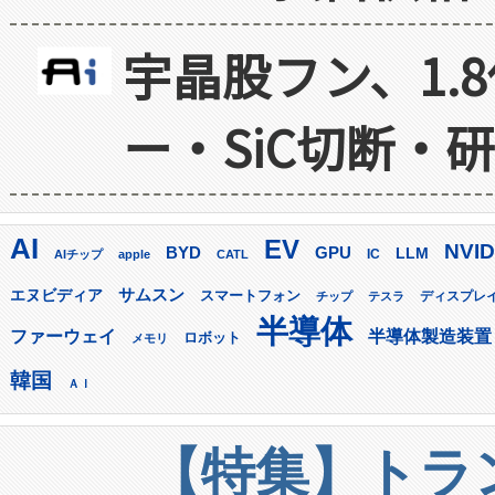
宇晶股フン、1.
ー・SiC切断・
AI
EV
NVID
GPU
BYD
LLM
AIチップ
apple
CATL
IC
サムスン
エヌビディア
スマートフォン
ディスプレ
チップ
テスラ
半導体
ファーウェイ
半導体製造装置
ロボット
メモリ
韓国
ＡＩ
【特集】トラン