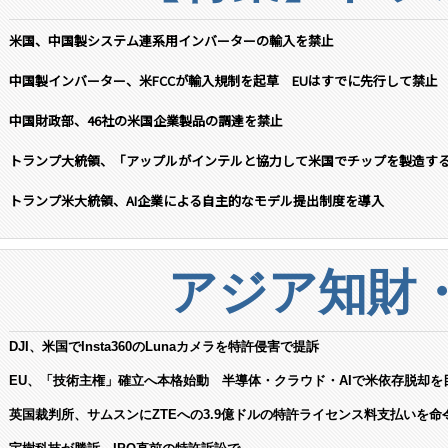
米国、中国製システム連系用インバーターの輸入を禁止
中国製インバーター、米FCCが輸入規制を起草 EUはすでに先行して禁止
中国財政部、46社の米国企業製品の調達を禁止
トランプ大統領、「アップルがインテルと協力して米国でチップを製造す
トランプ米大統領、AI企業による自主的なモデル提出制度を導入
アジア知財
DJI、米国でInsta360のLunaカメラを特許侵害で提訴
EU、「技術主権」確立へ本格始動 半導体・クラウド・AIで米依存脱却を
英国裁判所、サムスンにZTEへの3.9億ドルの特許ライセンス料支払いを命