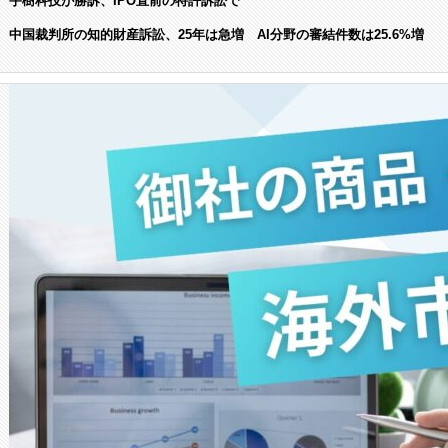
宇樹科技が勝訴、IPO直前の特許訴訟で
中国裁判所の知的財産訴訟、25年は急増 AI分野の審結件数は25.6%増