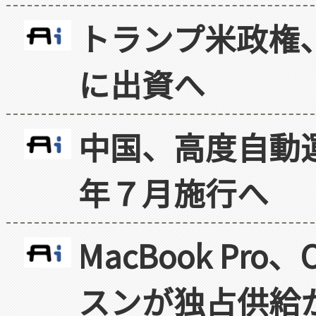
トランプ米政権
に出資へ
中国、高度自動
年７月施行へ
MacBook Pr
スンが独占供給