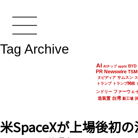
Tag Archive
AI
BYD
AIチップ
apple
PR Newswire
TSM
サムスン
ヌビディア
ス
トランプ
トランプ関税
ファーウェ
ンドリー
台湾
造装置
新工場
米SpaceXが上場後初