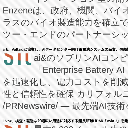
Enzeneは、政府、機関、バ
ラスのバイオ製造能力を確立
ツー・エンドのパートナーシッ
表しました。 同社の実績あるEnzeneX®
ai&、Voltaiqと協業し、AIデータセンター向け蓄電池システムの品質、信
ai&のソブリンAIコンピ
manufacturing™ (FC
「Enterprise Batte
たNeXは、バイオ医薬品製造
を迅速化し、電力コストを削
従来のフェッドバッチ施設の
性と信頼性を確保 カリフォルニア
に、患者やサプライチェーン
/PRNewswire/ — 最先端
キー方式で拡張性が高く、持
会社エーアイ・アンド：本社横
す。FCCM‑を活用した現地
Livox、検査・輸送など幅広い用途に対応する超長距離LiDAR「Avia 2」を