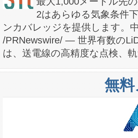
最大1,000メートル先
President原信平）と、エ
患者にとっての費用負担を大幅
2はあらゆる気象条件
ードするVoltaiqは、日本に
のアクセスを大幅に拡大することができ
ンカバレッジを提供します。中国
ーエネルギー貯蔵システム（B
Fully-Connected Continuous M
/PRNewswire/ — 世界有数の
た。 Voltaiq独自のAI搭
プログラムには、施設設計・内装
は、送電線の高精度な点検、軌
定、統合、導入、運用に至る
に関する技術移転および知的財産
や穀物倉庫におけるバルク材の
安全性を追跡し、確保する事を
構造化トレーニングカリキュ
リューション「Avia 2」を発
増加しているデータセンター
上げおよび商用化段階におけ
無料
したAvia 2は、1,000メ
る電力網に大きな負担をかけ
設備整備および立ち上げ調整
狭視野のFOVを切り替えるこ
事業者の負担軽減という課題
加組織は、Enzeneのバイオ
ケーブル、枝などの細かな対
系統連系を迅速にし、ピーク需
選定された製品について、自
なレーザースポットにより、高
限を超えて利用可能な電力容量
取得できる可能性もあります。