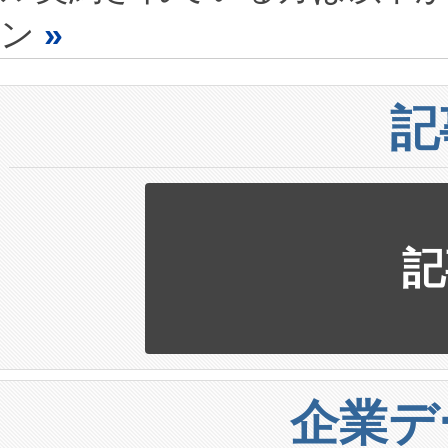
ン
»
記
記
企業デ