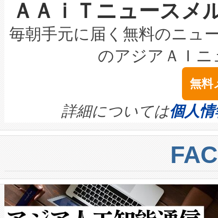
ＡＡｉＴニュースメ
な環境下でも豊かなディテー
持できるよう貢献します。こ
設には、3億～4億ドルかかるこ
キロメートル範囲を検出 Livox Unveil
ービスレベル契約（SLA）違
最高経営責任者（CEO）であるHi
毎朝手元に届く無料のニュ
LiDAR for Inspections, Transpor
テリー性能の劣化によるダウ
す。「当社のfully-connected c
のアジアＡＩニ
は1535 nmレーザーを搭載
念は、現在データセンターが
ームを利用すれば、6,000万～
無料
イズの小径化を実現すること
ます。 Voltaiq provides a comple
きます。この効率性は、フェ
す。ノーマルモードでは、Avia
quality and reliability for AI da
詳細については
個人情
BESS stack to ensure battery qual
ートル先まで検出でき、これは
centers. Voltaiqは、a
トに対して約600メートルに
FA
からシステム統合、試運転、
では、反射率10％のターゲッ
クルの各段階のデータを監視
で向上し、最大検知距離は1,0
[…]
ットだけで最大1キロメートル