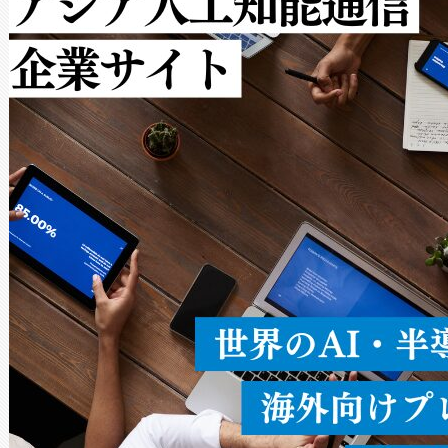
ルの変電所周囲を監視でき、
作業と点群処理を簡素化できま
Avia 2は、2種類のFOVオ
× 80°のノーマルモード、長距離
ードを切り替えて使用するこ
ることなく、単一のデバイス
うにします。遠距離まで届く
密度なスキャ
[…]