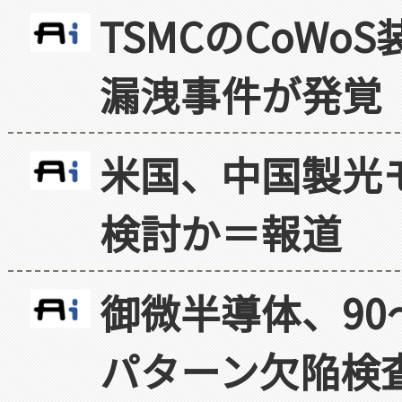
TSMCのCoW
漏洩事件が発覚
米国、中国製光
検討か＝報道
御微半導体、90
パターン欠陥検