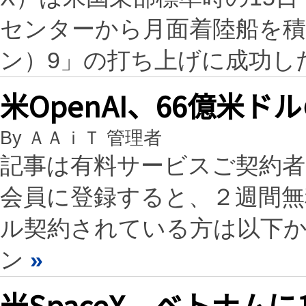
センターから月面着陸船を積ん
ン）9」の打ち上げに成功し
米OpenAI、66億
By ＡＡｉＴ 管理者
記事は有料サービスご契約
会員に登録すると、２週間
ル契約されている方は以下
ン
»
米SpaceX、ベトナム