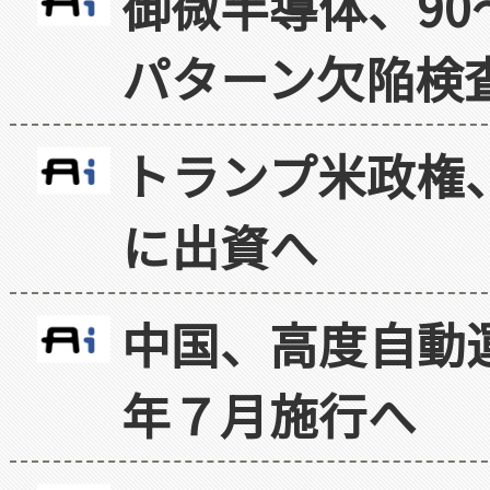
御微半導体、90
パターン欠陥検
トランプ米政権
に出資へ
中国、高度自動
年７月施行へ