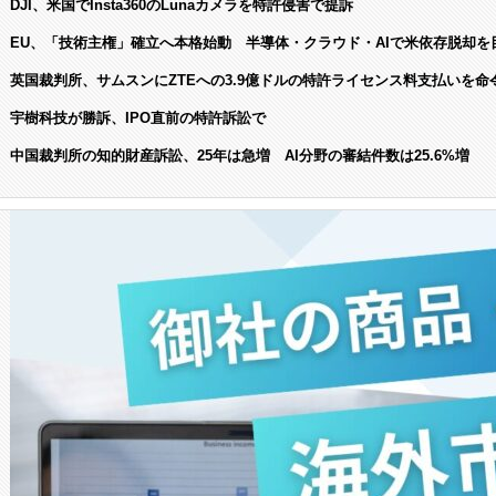
DJI、米国でInsta360のLunaカメラを特許侵害で提訴
EU、「技術主権」確立へ本格始動 半導体・クラウド・AIで米依存脱却を
英国裁判所、サムスンにZTEへの3.9億ドルの特許ライセンス料支払いを命
宇樹科技が勝訴、IPO直前の特許訴訟で
中国裁判所の知的財産訴訟、25年は急増 AI分野の審結件数は25.6%増