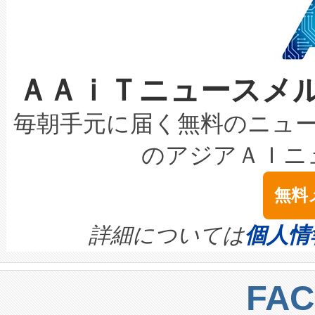
事業者の負担軽減という課題
加組織は、Enzeneのバイオ
ケーブル、枝などの細かな対
系統連系を迅速にし、ピーク需
選定された製品について、自
なレーザースポットにより、高
限を超えて利用可能な電力容量
取得できる可能性もあります。
ＡＡｉＴニュースメ
な環境下でも豊かなディテー
持できるよう貢献します。こ
設には、3億～4億ドルかかるこ
キロメートル範囲を検出 Livox Unveil
ービスレベル契約（SLA）違
最高経営責任者（CEO）であるHi
毎朝手元に届く無料のニュ
LiDAR for Inspections, Transpor
テリー性能の劣化によるダウ
す。「当社のfully-connected c
のアジアＡＩニ
は1535 nmレーザーを搭載
念は、現在データセンターが
ームを利用すれば、6,000万～
無料
イズの小径化を実現すること
ます。 Voltaiq provides a comple
きます。この効率性は、フェ
す。ノーマルモードでは、Avia
quality and reliability for AI da
詳細については
個人情
BESS stack to ensure battery qual
ートル先まで検出でき、これは
centers. Voltaiqは、a
トに対して約600メートルに
FA