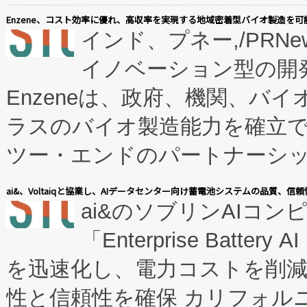
Enzene、コスト効率に優れ、高収率を実現する地域密着型バイオ製造を可
インド、プネー,/PRNe
イノベーション型の開発
Enzeneは、政府、機関、バ
ラスのバイオ製造能力を確立
ツー・エンドのパートナーシッ
表しました。 同社の実績あるEnzeneX®
ai&、Voltaiqと協業し、AIデータセンター向け蓄電池システムの品質、信
ai&のソブリンAIコンピ
manufacturing™ (FC
「Enterprise Batte
たNeXは、バイオ医薬品製造
を迅速化し、電力コストを削
従来のフェッドバッチ施設の
性と信頼性を確保 カリフォルニア
に、患者やサプライチェーン