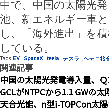
中で、中国の太陽光発
池、新エネルギー車と
し、「海外進出」を積
している。
Tags:
EV
,
SpaceX
,
tesla
,
,
テスラ
ヘテロ接
関連記事
中国の太陽光発電導入量、Ｑ3は
GCLがNTPCから1.1 GW
天合光能、n型i-TOPCon太