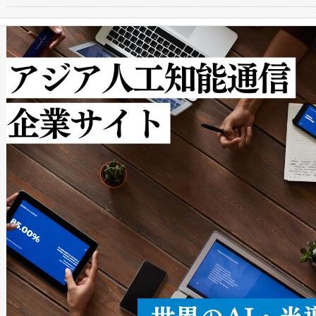
からシステム統合、試運転、
では、反射率10％のターゲッ
クルの各段階のデータを監視
で向上し、最大検知距離は1,0
[…]
ットだけで最大1キロメートル
ルの変電所周囲を監視でき、
作業と点群処理を簡素化できま
Avia 2は、2種類のFOVオ
× 80°のノーマルモード、長距離
ードを切り替えて使用するこ
ることなく、単一のデバイス
うにします。遠距離まで届く
密度なスキャ
[…]