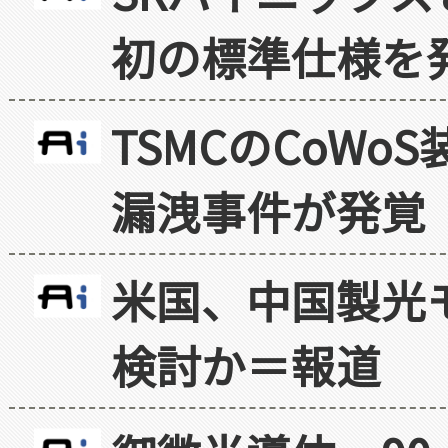
初の標準仕様を
TSMCのCoW
漏洩事件が発覚
米国、中国製光
検討か＝報道