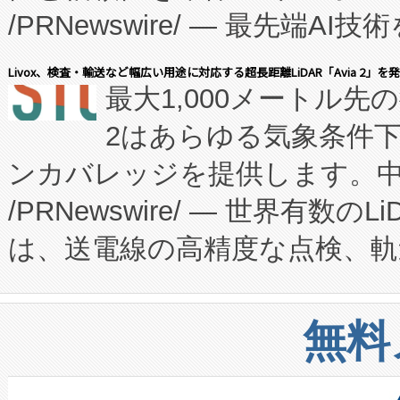
/PRNewswire/ — 最先端
キー方式で拡張性が高く、持
会社エーアイ・アンド：本社横
す。FCCM‑を活用した現地
Livox、検査・輸送など幅広い用途に対応する超長距離LiDAR「Avia 2」を
最大1,000メートル先
President原信平）と、エ
患者にとっての費用負担を大幅
2はあらゆる気象条件
ードするVoltaiqは、日本に
のアクセスを大幅に拡大することができ
ンカバレッジを提供します。中国
ーエネルギー貯蔵システム（B
Fully-Connected Continuous M
/PRNewswire/ — 世界有数の
た。 Voltaiq独自のAI搭
プログラムには、施設設計・内装
は、送電線の高精度な点検、軌
定、統合、導入、運用に至る
に関する技術移転および知的財産
や穀物倉庫におけるバルク材の
安全性を追跡し、確保する事を
構造化トレーニングカリキュ
リューション「Avia 2」を発
増加しているデータセンター
上げおよび商用化段階におけ
無料
したAvia 2は、1,000メ
る電力網に大きな負担をかけ
設備整備および立ち上げ調整
狭視野のFOVを切り替えるこ