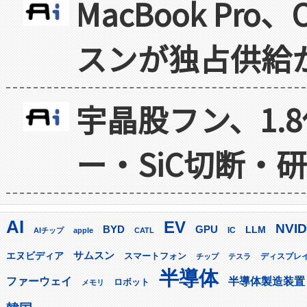
MacBook Pr
スンが独占供給
宇晶股フン、1.
ー・SiC切断・
AI
EV
NVID
GPU
BYD
LLM
AIチップ
apple
CATL
IC
サムスン
エヌビディア
スマートフォン
ディスプレ
チップ
テスラ
半導体
ファーウェイ
半導体製造装置
ロボット
メモリ