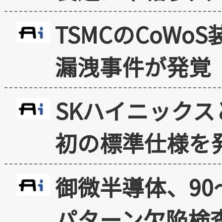
TSMCのCoW
漏洩事件が発覚
SKハイニックス
初の標準仕様を
御微半導体、90
パターン欠陥検