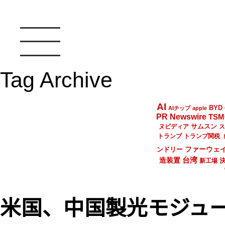
Tag Archive
AI
BYD
AIチップ
apple
PR Newswire
TSM
サムスン
ヌビディア
ス
トランプ
トランプ関税
ファーウェ
ンドリー
台湾
造装置
新工場
米国、中国製光モジュ