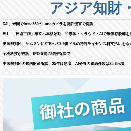
アジア知財
DJI、米国でInsta360のLunaカメラを特許侵害で提訴
EU、「技術主権」確立へ本格始動 半導体・クラウド・AIで米依存脱却を
英国裁判所、サムスンにZTEへの3.9億ドルの特許ライセンス料支払いを命
宇樹科技が勝訴、IPO直前の特許訴訟で
中国裁判所の知的財産訴訟、25年は急増 AI分野の審結件数は25.6%増