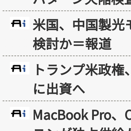
米国、中国製光
検討か＝報道
トランプ米政権
に出資へ
MacBook Pr