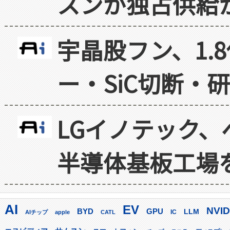
スンが独占供給
宇晶股フン、1.
ー・SiC切断・
LGイノテック、
半導体基板工場
AI
EV
NVID
GPU
BYD
LLM
AIチップ
apple
CATL
IC