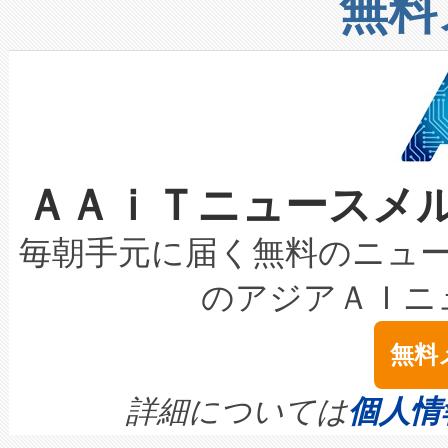
無料
したAvia 2は、1,000メ
る電力網に大きな負担をかけ
設備整備および立ち上げ調整
狭視野のFOVを切り替えるこ
事業者の負担軽減という課題
加組織は、Enzeneのバイオ
ケーブル、枝などの細かな対
系統連系を迅速にし、ピーク需
選定された製品について、自
なレーザースポットにより、高
限を超えて利用可能な電力容量
取得できる可能性もあります。
ＡＡｉＴニュースメ
な環境下でも豊かなディテー
持できるよう貢献します。こ
設には、3億～4億ドルかかるこ
キロメートル範囲を検出 Livox Unveil
ービスレベル契約（SLA）違
最高経営責任者（CEO）であるHi
毎朝手元に届く無料のニュ
LiDAR for Inspections, Transpor
テリー性能の劣化によるダウ
す。「当社のfully-connected c
のアジアＡＩニ
は1535 nmレーザーを搭載
念は、現在データセンターが
ームを利用すれば、6,000万～
無料
イズの小径化を実現すること
ます。 Voltaiq provides a comple
きます。この効率性は、フェ
す。ノーマルモードでは、Avia
quality and reliability for AI da
詳細については
個人情
BESS stack to ensure battery qual
ートル先まで検出でき、これは