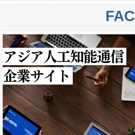
centers. Voltaiqは、a
トに対して約600メートルに
FA
からシステム統合、試運転、
では、反射率10％のターゲッ
クルの各段階のデータを監視
で向上し、最大検知距離は1,0
[…]
ットだけで最大1キロメートル
ルの変電所周囲を監視でき、
作業と点群処理を簡素化できま
Avia 2は、2種類のFOVオ
× 80°のノーマルモード、長距離
ードを切り替えて使用するこ
ることなく、単一のデバイス