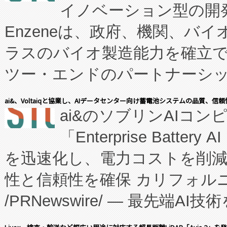
イノベーション型の開発
Enzeneは、政府、機関、バ
ラスのバイオ製造能力を確立
ツー・エンドのパートナーシッ
表しました。 同社の実績あるEnzeneX®
ai&、Voltaiqと協業し、AIデータセンター向け蓄電池システムの品質、信
ai&のソブリンAIコンピ
manufacturing™ (FC
「Enterprise Batte
たNeXは、バイオ医薬品製造
を迅速化し、電力コストを削
従来のフェッドバッチ施設の
性と信頼性を確保 カリフォルニア
に、患者やサプライチェーン
/PRNewswire/ — 最先端
キー方式で拡張性が高く、持
会社エーアイ・アンド：本社横
す。FCCM‑を活用した現地