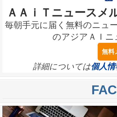
なレーザースポットにより、高
限を超えて利用可能な電力容量
取得できる可能性もあります。
ＡＡｉＴニュースメ
な環境下でも豊かなディテー
持できるよう貢献します。こ
設には、3億～4億ドルかかるこ
キロメートル範囲を検出 Livox Unveil
ービスレベル契約（SLA）違
最高経営責任者（CEO）であるHi
毎朝手元に届く無料のニュ
LiDAR for Inspections, Transpor
テリー性能の劣化によるダウ
す。「当社のfully-connected c
のアジアＡＩニ
は1535 nmレーザーを搭載
念は、現在データセンターが
ームを利用すれば、6,000万～
無料
イズの小径化を実現すること
ます。 Voltaiq provides a comple
きます。この効率性は、フェ
す。ノーマルモードでは、Avia
quality and reliability for AI da
詳細については
個人情
BESS stack to ensure battery qual
ートル先まで検出でき、これは
centers. Voltaiqは、a
トに対して約600メートルに
FA
からシステム統合、試運転、
では、反射率10％のターゲッ
クルの各段階のデータを監視
で向上し、最大検知距離は1,0
[…]