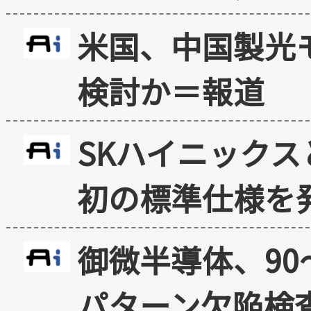
米国、中国製光
検討か＝報道
SKハイニックス
初の標準仕様を
御微半導体、90
パターン欠陥検