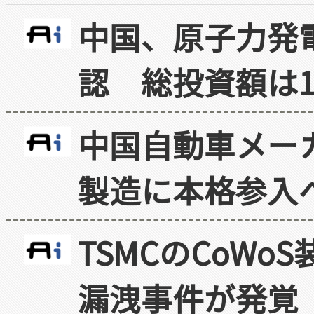
中国、原子力発
認 総投資額は1
中国自動車メー
製造に本格参入
TSMCのCoW
漏洩事件が発覚