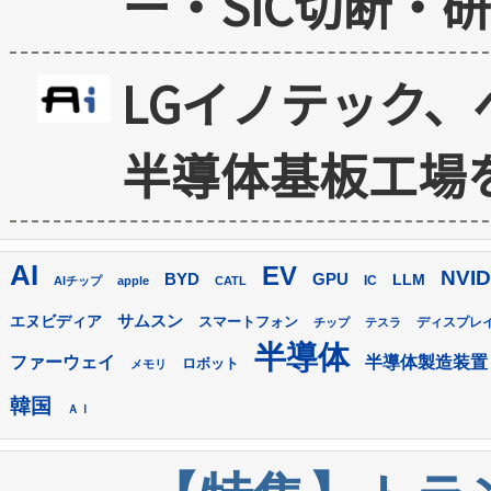
ー・SiC切断・
LGイノテック、
半導体基板工場
AI
EV
NVID
GPU
BYD
LLM
AIチップ
apple
CATL
IC
サムスン
エヌビディア
スマートフォン
ディスプレ
チップ
テスラ
半導体
ファーウェイ
半導体製造装置
ロボット
メモリ
韓国
ＡＩ