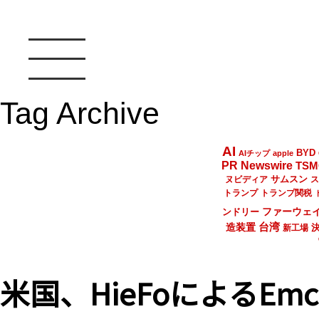
Tag Archive
AI
BYD
AIチップ
apple
PR Newswire
TSM
サムスン
ヌビディア
ス
トランプ
トランプ関税
ファーウェ
ンドリー
台湾
造装置
新工場
米国、HieFoによるE