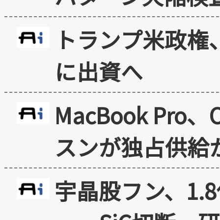
トランプ米政権
に出資へ
MacBook Pr
スンが独占供給
宇晶股フン、1.