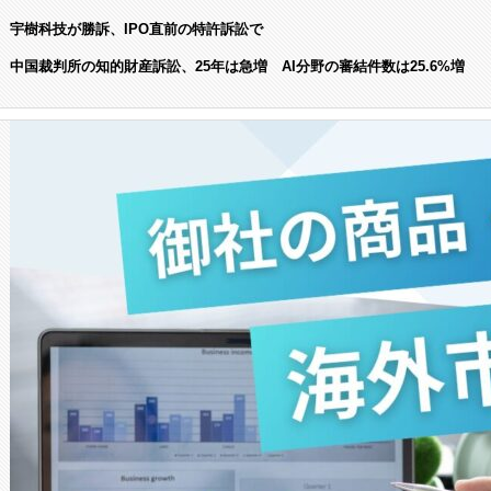
宇樹科技が勝訴、IPO直前の特許訴訟で
中国裁判所の知的財産訴訟、25年は急増 AI分野の審結件数は25.6%増