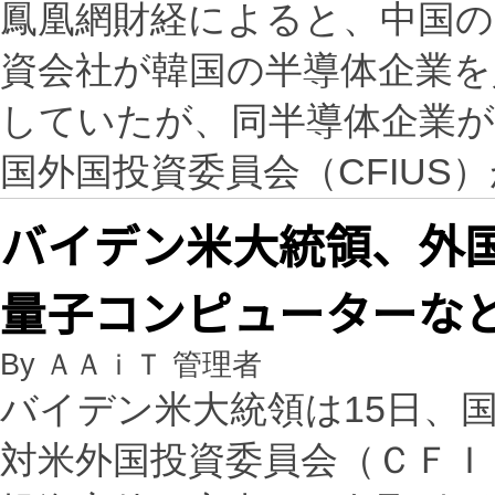
鳳凰網財経によると、中国
資会社が韓国の半導体企業を
していたが、同半導体企業
国外国投資委員会（CFIUS
バイデン米大統領、外
量子コンピューターな
By ＡＡｉＴ 管理者
バイデン米大統領は15日、
対米外国投資委員会（ＣＦＩ