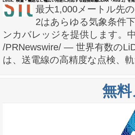
Livox、検査・輸送など幅広い用途に対応する超長距離LiDAR「Avia 2」を
最大1,000メートル先
President原信平）と、エ
患者にとっての費用負担を大幅
2はあらゆる気象条件
ードするVoltaiqは、日本に
のアクセスを大幅に拡大することができ
ンカバレッジを提供します。中国
ーエネルギー貯蔵システム（B
Fully-Connected Continuous M
/PRNewswire/ — 世界有数の
た。 Voltaiq独自のAI搭
プログラムには、施設設計・内装
は、送電線の高精度な点検、軌
定、統合、導入、運用に至る
に関する技術移転および知的財産
や穀物倉庫におけるバルク材の
安全性を追跡し、確保する事を
構造化トレーニングカリキュ
リューション「Avia 2」を発
増加しているデータセンター
上げおよび商用化段階におけ
無料
したAvia 2は、1,000メ
る電力網に大きな負担をかけ
設備整備および立ち上げ調整
狭視野のFOVを切り替えるこ
事業者の負担軽減という課題
加組織は、Enzeneのバイオ
ケーブル、枝などの細かな対
系統連系を迅速にし、ピーク需
選定された製品について、自