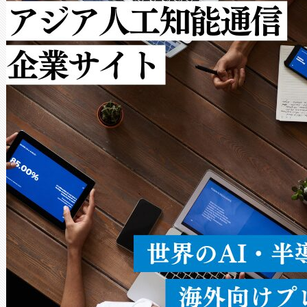
ットだけで最大1キロメートル
ルの変電所周囲を監視でき、
作業と点群処理を簡素化できま
Avia 2は、2種類のFOVオ
× 80°のノーマルモード、長距離
ードを切り替えて使用するこ
ることなく、単一のデバイス
うにします。遠距離まで届く
密度なスキャ
[…]