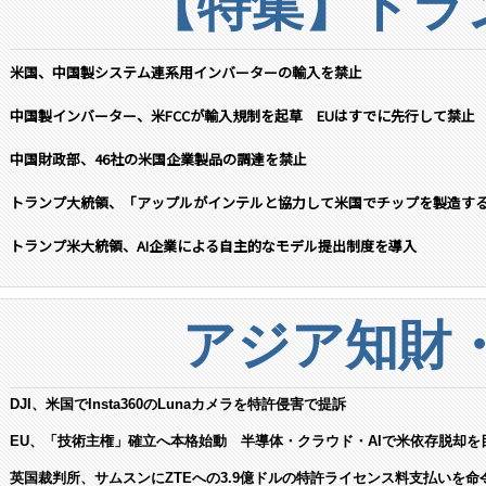
【特集】トラン
米国、中国製システム連系用インバーターの輸入を禁止
中国製インバーター、米FCCが輸入規制を起草 EUはすでに先行して禁止
中国財政部、46社の米国企業製品の調達を禁止
トランプ大統領、「アップルがインテルと協力して米国でチップを製造す
トランプ米大統領、AI企業による自主的なモデル提出制度を導入
アジア知財
DJI、米国でInsta360のLunaカメラを特許侵害で提訴
EU、「技術主権」確立へ本格始動 半導体・クラウド・AIで米依存脱却を
英国裁判所、サムスンにZTEへの3.9億ドルの特許ライセンス料支払いを命