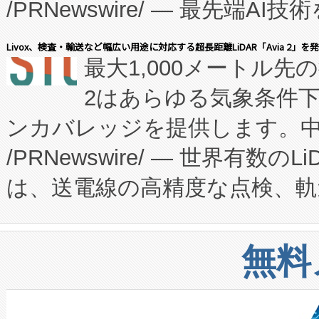
/PRNewswire/ — 最先端
キー方式で拡張性が高く、持
会社エーアイ・アンド：本社横
す。FCCM‑を活用した現地
Livox、検査・輸送など幅広い用途に対応する超長距離LiDAR「Avia 2」を
最大1,000メートル先
President原信平）と、エ
患者にとっての費用負担を大幅
2はあらゆる気象条件
ードするVoltaiqは、日本に
のアクセスを大幅に拡大することができ
ンカバレッジを提供します。中国
ーエネルギー貯蔵システム（B
Fully-Connected Continuous M
/PRNewswire/ — 世界有数の
た。 Voltaiq独自のAI搭
プログラムには、施設設計・内装
は、送電線の高精度な点検、軌
定、統合、導入、運用に至る
に関する技術移転および知的財産
や穀物倉庫におけるバルク材の
安全性を追跡し、確保する事を
構造化トレーニングカリキュ
リューション「Avia 2」を発
増加しているデータセンター
上げおよび商用化段階におけ
無料
したAvia 2は、1,000メ
る電力網に大きな負担をかけ
設備整備および立ち上げ調整
狭視野のFOVを切り替えるこ
事業者の負担軽減という課題
加組織は、Enzeneのバイオ