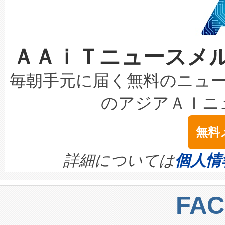
ケーブル、枝などの細かな対
系統連系を迅速にし、ピーク需
選定された製品について、自
なレーザースポットにより、高
限を超えて利用可能な電力容量
取得できる可能性もあります。
ＡＡｉＴニュースメ
な環境下でも豊かなディテー
持できるよう貢献します。こ
設には、3億～4億ドルかかるこ
キロメートル範囲を検出 Livox Unveil
ービスレベル契約（SLA）違
最高経営責任者（CEO）であるHi
毎朝手元に届く無料のニュ
LiDAR for Inspections, Transpor
テリー性能の劣化によるダウ
す。「当社のfully-connected c
のアジアＡＩニ
は1535 nmレーザーを搭載
念は、現在データセンターが
ームを利用すれば、6,000万～
無料
イズの小径化を実現すること
ます。 Voltaiq provides a comple
きます。この効率性は、フェ
す。ノーマルモードでは、Avia
quality and reliability for AI da
詳細については
個人情
BESS stack to ensure battery qual
ートル先まで検出でき、これは
centers. Voltaiqは、a
トに対して約600メートルに
FA
からシステム統合、試運転、
では、反射率10％のターゲッ