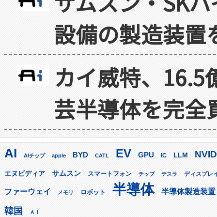
サムスン・SK
設備の製造装置
カイ威特、16.
芸半導体を完全
AI
EV
NVID
GPU
BYD
LLM
AIチップ
apple
CATL
IC
サムスン
エヌビディア
スマートフォン
ディスプレ
チップ
テスラ
半導体
ファーウェイ
半導体製造装置
ロボット
メモリ
韓国
ＡＩ