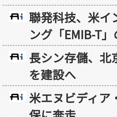
聯発科技、米イ
ング「EMIB-T
長シン存儲、北京
を建設へ
米エヌビディア・
保に奔走