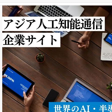
クルの各段階のデータを監視
で向上し、最大検知距離は1,0
[…]
ットだけで最大1キロメートル
ルの変電所周囲を監視でき、
作業と点群処理を簡素化できま
Avia 2は、2種類のFOVオ
× 80°のノーマルモード、長距離
ードを切り替えて使用するこ
ることなく、単一のデバイス
うにします。遠距離まで届く
密度なスキャ
[…]