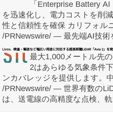
「Enterprise Batte
たNeXは、バイオ医薬品製造
を迅速化し、電力コストを削
従来のフェッドバッチ施設の
性と信頼性を確保 カリフォルニア
に、患者やサプライチェーン
/PRNewswire/ — 最先端
キー方式で拡張性が高く、持
会社エーアイ・アンド：本社横
す。FCCM‑を活用した現地
Livox、検査・輸送など幅広い用途に対応する超長距離LiDAR「Avia 2」を
最大1,000メートル先
President原信平）と、エ
患者にとっての費用負担を大幅
2はあらゆる気象条件
ードするVoltaiqは、日本に
のアクセスを大幅に拡大することができ
ンカバレッジを提供します。中国
ーエネルギー貯蔵システム（B
Fully-Connected Continuous M
/PRNewswire/ — 世界有数の
た。 Voltaiq独自のAI搭
プログラムには、施設設計・内装
は、送電線の高精度な点検、軌
定、統合、導入、運用に至る
に関する技術移転および知的財産
や穀物倉庫におけるバルク材の
安全性を追跡し、確保する事を
構造化トレーニングカリキュ