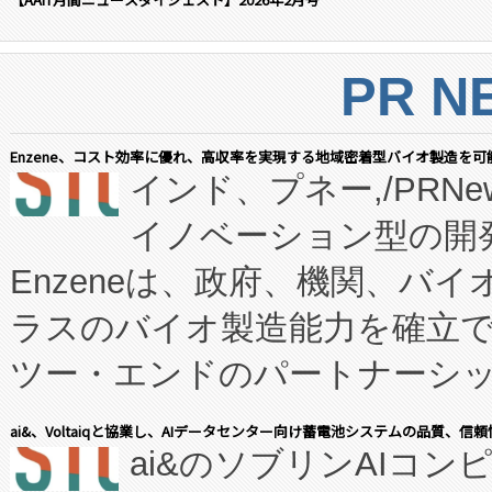
PR N
Enzene、コスト効率に優れ、高収率を実現する地域密着型バイオ製造を可
インド、プネー,/PRNe
イノベーション型の開発
Enzeneは、政府、機関、バ
ラスのバイオ製造能力を確立
ツー・エンドのパートナーシッ
表しました。 同社の実績あるEnzeneX®
ai&、Voltaiqと協業し、AIデータセンター向け蓄電池システムの品質、信
ai&のソブリンAIコンピ
manufacturing™ (FC