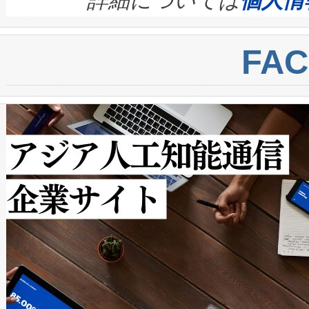
詳細については
個人情
BESS stack to ensure battery qual
ートル先まで検出でき、これは
centers. Voltaiqは、a
トに対して約600メートルに
FA
からシステム統合、試運転、
では、反射率10％のターゲッ
クルの各段階のデータを監視
で向上し、最大検知距離は1,0
[…]
ットだけで最大1キロメートル
ルの変電所周囲を監視でき、
作業と点群処理を簡素化できま
Avia 2は、2種類のFOVオ
× 80°のノーマルモード、長距離
ードを切り替えて使用するこ