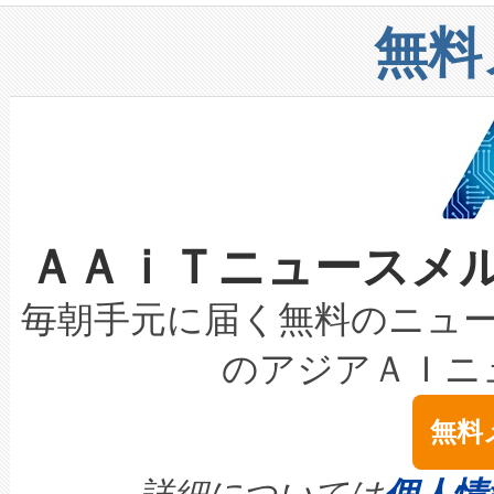
リューション「Avia 2」を発
増加しているデータセンター
上げおよび商用化段階におけ
無料
したAvia 2は、1,000メ
る電力網に大きな負担をかけ
設備整備および立ち上げ調整
狭視野のFOVを切り替えるこ
事業者の負担軽減という課題
加組織は、Enzeneのバイオ
ケーブル、枝などの細かな対
系統連系を迅速にし、ピーク需
選定された製品について、自
なレーザースポットにより、高
限を超えて利用可能な電力容量
取得できる可能性もあります。
ＡＡｉＴニュースメ
な環境下でも豊かなディテー
持できるよう貢献します。こ
設には、3億～4億ドルかかるこ
キロメートル範囲を検出 Livox Unveil
ービスレベル契約（SLA）違
最高経営責任者（CEO）であるHi
毎朝手元に届く無料のニュ
LiDAR for Inspections, Transpor
テリー性能の劣化によるダウ
す。「当社のfully-connected c
のアジアＡＩニ
は1535 nmレーザーを搭載
念は、現在データセンターが
ームを利用すれば、6,000万～
無料
イズの小径化を実現すること
ます。 Voltaiq provides a comple
きます。この効率性は、フェ
す。ノーマルモードでは、Avia
quality and reliability for AI da