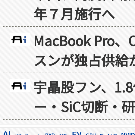
年７月施行へ
MacBook Pr
スンが独占供給
宇晶股フン、1.
ー・SiC切断・
AI
EV
NVID