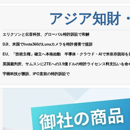
アジア知財
エリクソンと伝音科技、グローバル特許訴訟で和解
DJI、米国でInsta360のLunaカメラを特許侵害で提訴
EU、「技術主権」確立へ本格始動 半導体・クラウド・AIで米依存脱却を
英国裁判所、サムスンにZTEへの3.9億ドルの特許ライセンス料支払いを命
宇樹科技が勝訴、IPO直前の特許訴訟で