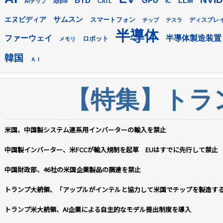
GPU
BYD
LLM
AIチップ
apple
CATL
IC
サムスン
エヌビディア
スマートフォン
ディスプレ
チップ
テスラ
半導体
ファーウェイ
半導体製造装置
ロボット
メモリ
韓国
ＡＩ
【特集】トラン
米国、中国製システム連系用インバーターの輸入を禁止
中国製インバーター、米FCCが輸入規制を起草 EUはすでに先行して禁止
中国財政部、46社の米国企業製品の調達を禁止
トランプ大統領、「アップルがインテルと協力して米国でチップを製造す
トランプ米大統領、AI企業による自主的なモデル提出制度を導入