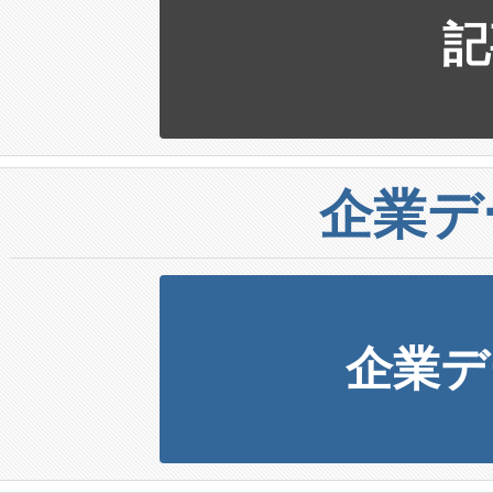
記
企業デ
企業デ