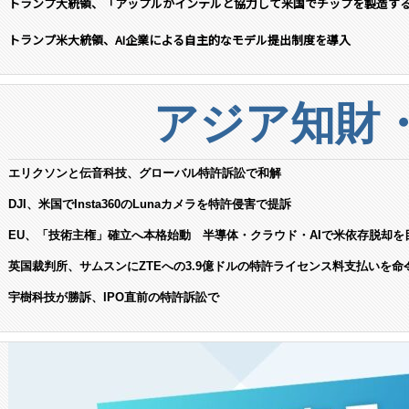
トランプ大統領、「アップルがインテルと協力して米国でチップを製造す
トランプ米大統領、AI企業による自主的なモデル提出制度を導入
アジア知財
エリクソンと伝音科技、グローバル特許訴訟で和解
DJI、米国でInsta360のLunaカメラを特許侵害で提訴
EU、「技術主権」確立へ本格始動 半導体・クラウド・AIで米依存脱却を
英国裁判所、サムスンにZTEへの3.9億ドルの特許ライセンス料支払いを命
宇樹科技が勝訴、IPO直前の特許訴訟で