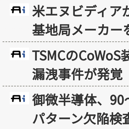
米エヌビディア
基地局メーカー
TSMCのCoW
漏洩事件が発覚
御微半導体、90
パターン欠陥検