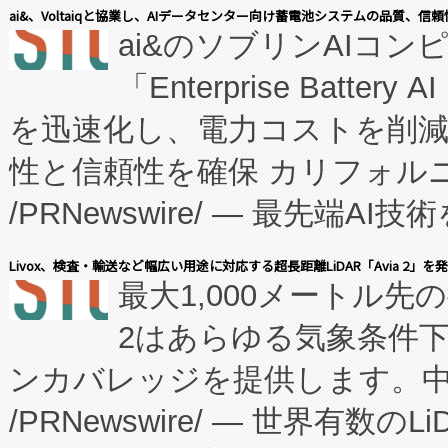
表しました。 同社の実績あるEnzeneX®
ai&、Voltaiqと協業し、AIデータセンター向け蓄電池システムの品質、信
ai&のソブリンAIコンピ
manufacturing™ (FC
「Enterprise Batte
たNeXは、バイオ医薬品製造
を迅速化し、電力コストを削
従来のフェッドバッチ施設の
性と信頼性を確保 カリフォルニア
に、患者やサプライチェーン
/PRNewswire/ — 最先端
キー方式で拡張性が高く、持
会社エーアイ・アンド：本社横
す。FCCM‑を活用した現地
Livox、検査・輸送など幅広い用途に対応する超長距離LiDAR「Avia 2」を
最大1,000メートル先
President原信平）と、エ
患者にとっての費用負担を大幅
2はあらゆる気象条件
ードするVoltaiqは、日本に
のアクセスを大幅に拡大することができ
ンカバレッジを提供します。中国
ーエネルギー貯蔵システム（B
Fully-Connected Continuous M
/PRNewswire/ — 世界有数の
た。 Voltaiq独自のAI搭
プログラムには、施設設計・内装