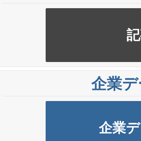
記
企業デ
企業デ