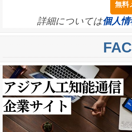
無料
イズの小径化を実現すること
ます。 Voltaiq provides a comple
きます。この効率性は、フェ
す。ノーマルモードでは、Avia
quality and reliability for AI da
詳細については
個人情
BESS stack to ensure battery qual
ートル先まで検出でき、これは
centers. Voltaiqは、a
トに対して約600メートルに
FA
からシステム統合、試運転、
では、反射率10％のターゲッ
クルの各段階のデータを監視
で向上し、最大検知距離は1,0
[…]
ットだけで最大1キロメートル
ルの変電所周囲を監視でき、
作業と点群処理を簡素化できま
Avia 2は、2種類のFOVオ
× 80°のノーマルモード、長距離