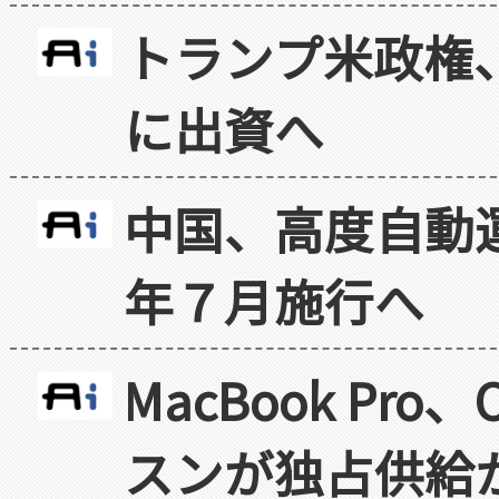
トランプ米政権
に出資へ
中国、高度自動
年７月施行へ
MacBook Pr
スンが独占供給