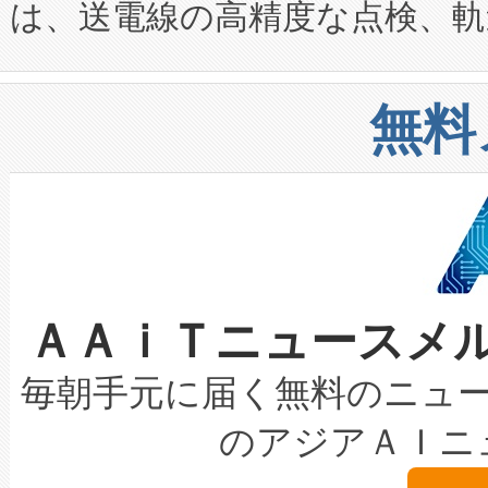
は、送電線の高精度な点検、軌
定、統合、導入、運用に至る
に関する技術移転および知的財産
や穀物倉庫におけるバルク材の
安全性を追跡し、確保する事を
構造化トレーニングカリキュ
リューション「Avia 2」を発
増加しているデータセンター
上げおよび商用化段階におけ
無料
したAvia 2は、1,000メ
る電力網に大きな負担をかけ
設備整備および立ち上げ調整
狭視野のFOVを切り替えるこ
事業者の負担軽減という課題
加組織は、Enzeneのバイオ
ケーブル、枝などの細かな対
系統連系を迅速にし、ピーク需
選定された製品について、自
なレーザースポットにより、高
限を超えて利用可能な電力容量
取得できる可能性もあります。
ＡＡｉＴニュースメ
な環境下でも豊かなディテー
持できるよう貢献します。こ
設には、3億～4億ドルかかるこ
キロメートル範囲を検出 Livox Unveil
ービスレベル契約（SLA）違
最高経営責任者（CEO）であるHi
毎朝手元に届く無料のニュ
LiDAR for Inspections, Transpor
テリー性能の劣化によるダウ
す。「当社のfully-connected c
のアジアＡＩニ
は1535 nmレーザーを搭載
念は、現在データセンターが
ームを利用すれば、6,000万～