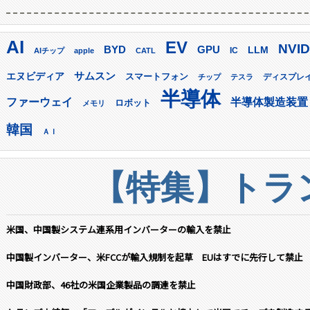
AI
EV
NVID
GPU
BYD
LLM
AIチップ
apple
CATL
IC
サムスン
エヌビディア
スマートフォン
ディスプレ
チップ
テスラ
半導体
ファーウェイ
半導体製造装置
ロボット
メモリ
韓国
ＡＩ
【特集】トラン
米国、中国製システム連系用インバーターの輸入を禁止
中国製インバーター、米FCCが輸入規制を起草 EUはすでに先行して禁止
中国財政部、46社の米国企業製品の調達を禁止