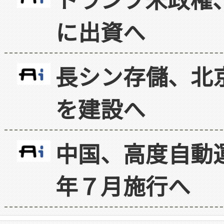
に出資へ
長シン存儲、北京
を建設へ
中国、高度自動
年７月施行へ