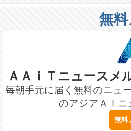
や穀物倉庫におけるバルク材の
安全性を追跡し、確保する事を
構造化トレーニングカリキュ
リューション「Avia 2」を発
増加しているデータセンター
上げおよび商用化段階におけ
無料
したAvia 2は、1,000メ
る電力網に大きな負担をかけ
設備整備および立ち上げ調整
狭視野のFOVを切り替えるこ
事業者の負担軽減という課題
加組織は、Enzeneのバイオ
ケーブル、枝などの細かな対
系統連系を迅速にし、ピーク需
選定された製品について、自
なレーザースポットにより、高
限を超えて利用可能な電力容量
取得できる可能性もあります。
ＡＡｉＴニュースメ
な環境下でも豊かなディテー
持できるよう貢献します。こ
設には、3億～4億ドルかかるこ
キロメートル範囲を検出 Livox Unveil
ービスレベル契約（SLA）違
最高経営責任者（CEO）であるHi
毎朝手元に届く無料のニュ
LiDAR for Inspections, Transpor
テリー性能の劣化によるダウ
す。「当社のfully-connected c
のアジアＡＩニ
は1535 nmレーザーを搭載
念は、現在データセンターが
ームを利用すれば、6,000万～
無料
イズの小径化を実現すること
ます。 Voltaiq provides a comple
きます。この効率性は、フェ