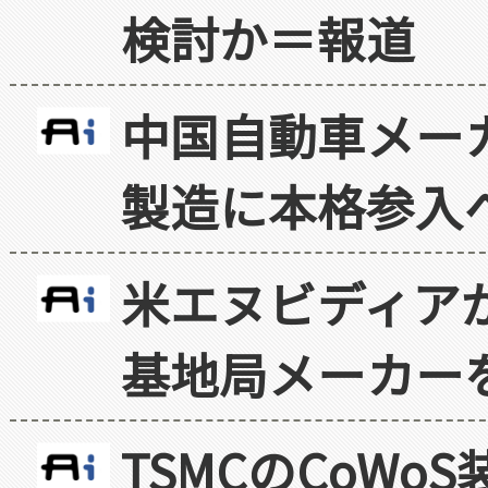
検討か＝報道
中国自動車メー
製造に本格参入
米エヌビディア
基地局メーカー
TSMCのCoW