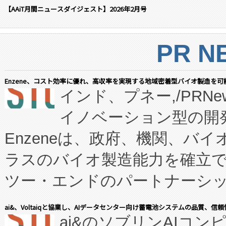
【AAiT月間ニュースダイジェスト】2026年2月号
PR N
Enzene、コスト効率に優れ、高収率を実現する地域密着型バイオ製造を可
インド、プネー,/PRNe
イノベーション型の開発
Enzeneは、政府、機関、バ
ラスのバイオ製造能力を確立
ツー・エンドのパートナーシッ
表しました。 同社の実績あるEnzeneX®
ai&、Voltaiqと協業し、AIデータセンター向け蓄電池システムの品質、信
ai&のソブリンAIコンピ
manufacturing™ (FC