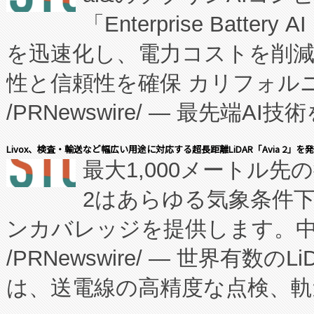
「Enterprise Batte
たNeXは、バイオ医薬品製造
を迅速化し、電力コストを削
従来のフェッドバッチ施設の
性と信頼性を確保 カリフォルニア
に、患者やサプライチェーン
/PRNewswire/ — 最先端
キー方式で拡張性が高く、持
会社エーアイ・アンド：本社横
す。FCCM‑を活用した現地
Livox、検査・輸送など幅広い用途に対応する超長距離LiDAR「Avia 2」を
最大1,000メートル先
President原信平）と、エ
患者にとっての費用負担を大幅
2はあらゆる気象条件
ードするVoltaiqは、日本に
のアクセスを大幅に拡大することができ
ンカバレッジを提供します。中国
ーエネルギー貯蔵システム（B
Fully-Connected Continuous M
/PRNewswire/ — 世界有数の
た。 Voltaiq独自のAI搭
プログラムには、施設設計・内装
は、送電線の高精度な点検、軌
定、統合、導入、運用に至る
に関する技術移転および知的財産