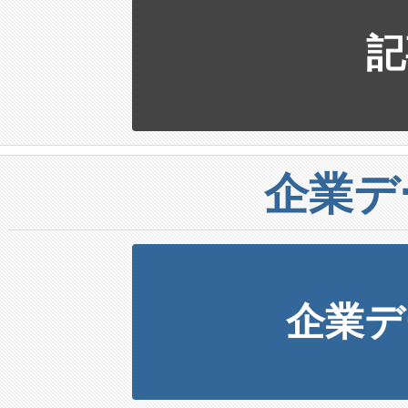
記
企業デ
企業デ