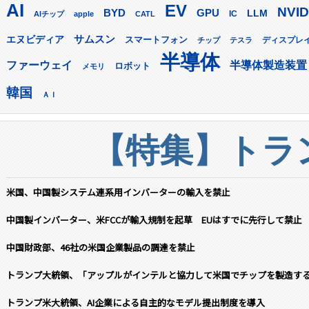
AI
EV
NVID
GPU
BYD
LLM
AIチップ
apple
CATL
IC
サムスン
エヌビディア
スマートフォン
ディスプレ
チップ
テスラ
半導体
ファーウェイ
半導体製造装置
ロボット
メモリ
韓国
ＡＩ
【特集】トラン
米国、中国製システム連系用インバーターの輸入を禁止
中国製インバーター、米FCCが輸入規制を起草 EUはすでに先行して禁止
中国財政部、46社の米国企業製品の調達を禁止
トランプ大統領、「アップルがインテルと協力して米国でチップを製造す
トランプ米大統領、AI企業による自主的なモデル提出制度を導入