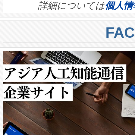
す。ノーマルモードでは、Avia
quality and reliability for AI da
詳細については
個人情
BESS stack to ensure battery qual
ートル先まで検出でき、これは
centers. Voltaiqは、a
トに対して約600メートルに
FA
からシステム統合、試運転、
では、反射率10％のターゲッ
クルの各段階のデータを監視
で向上し、最大検知距離は1,0
[…]
ットだけで最大1キロメートル
ルの変電所周囲を監視でき、
作業と点群処理を簡素化できま
Avia 2は、2種類のFOVオ
× 80°のノーマルモード、長距離
ードを切り替えて使用するこ