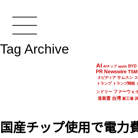
Tag Archive
AI
BYD
AIチップ
apple
PR Newswire
TSM
サムスン
ヌビディア
ス
トランプ
トランプ関税
ファーウェ
ンドリー
台湾
造装置
新工場
国産チップ使用で電力費