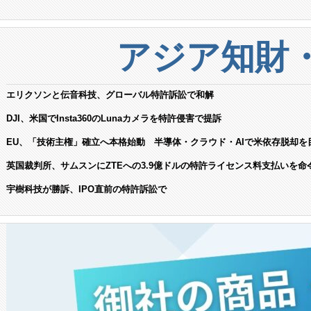
アジア知財
エリクソンと伝音科技、グローバル特許訴訟で和解
DJI、米国でInsta360のLunaカメラを特許侵害で提訴
EU、「技術主権」確立へ本格始動 半導体・クラウド・AIで米依存脱却を
英国裁判所、サムスンにZTEへの3.9億ドルの特許ライセンス料支払いを命
宇樹科技が勝訴、IPO直前の特許訴訟で