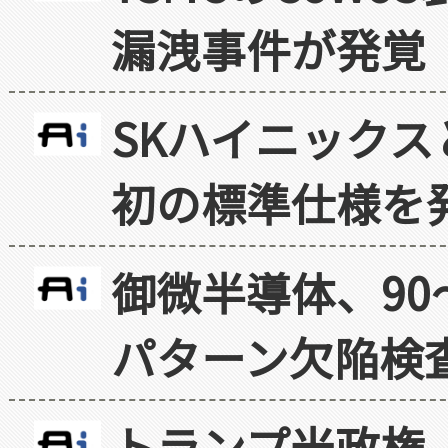
漏洩事件が発覚
SKハイニックス
初の標準仕様を
御微半導体、90
パターン欠陥検
トランプ米政権