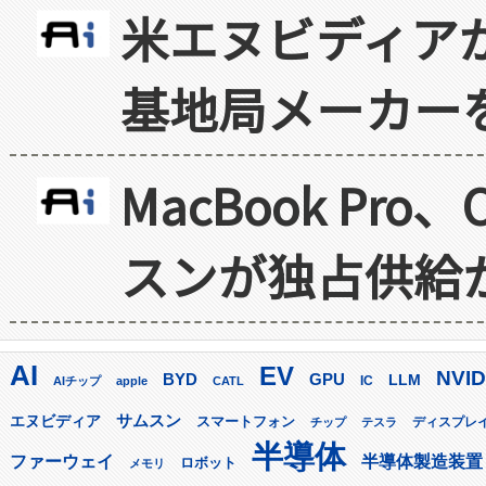
米エヌビディア
基地局メーカー
MacBook Pr
スンが独占供給
AI
EV
NVID
GPU
BYD
LLM
AIチップ
apple
CATL
IC
サムスン
エヌビディア
スマートフォン
ディスプレ
チップ
テスラ
半導体
ファーウェイ
半導体製造装置
ロボット
メモリ