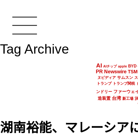
Tag Archive
AI
BYD
AIチップ
apple
PR Newswire
TSM
サムスン
ヌビディア
ス
トランプ
トランプ関税
ファーウェ
ンドリー
台湾
造装置
新工場
湖南裕能、マレーシアに