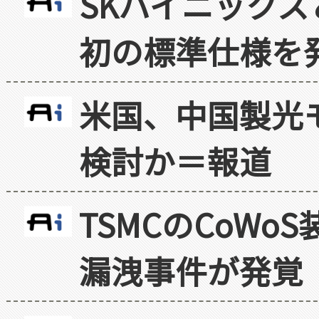
SKハイニックス
初の標準仕様を
米国、中国製光
検討か＝報道
TSMCのCoW
漏洩事件が発覚