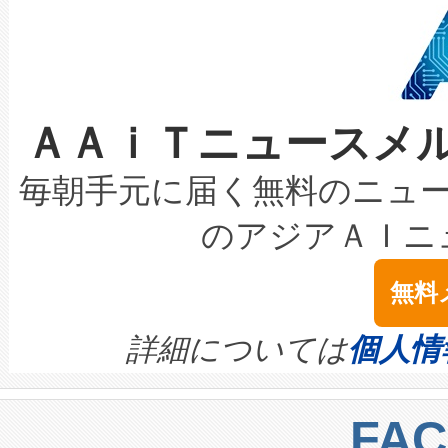
狭視野のFOVを切り替えるこ
事業者の負担軽減という課題
加組織は、Enzeneのバイオ
ケーブル、枝などの細かな対
系統連系を迅速にし、ピーク需
選定された製品について、自
なレーザースポットにより、高
限を超えて利用可能な電力容量
取得できる可能性もあります。
ＡＡｉＴニュースメ
な環境下でも豊かなディテー
持できるよう貢献します。こ
設には、3億～4億ドルかかるこ
キロメートル範囲を検出 Livox Unveil
ービスレベル契約（SLA）違
最高経営責任者（CEO）であるHi
毎朝手元に届く無料のニュ
LiDAR for Inspections, Transpor
テリー性能の劣化によるダウ
す。「当社のfully-connected c
のアジアＡＩニ
は1535 nmレーザーを搭載
念は、現在データセンターが
ームを利用すれば、6,000万～
無料
イズの小径化を実現すること
ます。 Voltaiq provides a comple
きます。この効率性は、フェ
す。ノーマルモードでは、Avia
quality and reliability for AI da
詳細については
個人情
BESS stack to ensure battery qual
ートル先まで検出でき、これは
centers. Voltaiqは、a
トに対して約600メートルに
FA