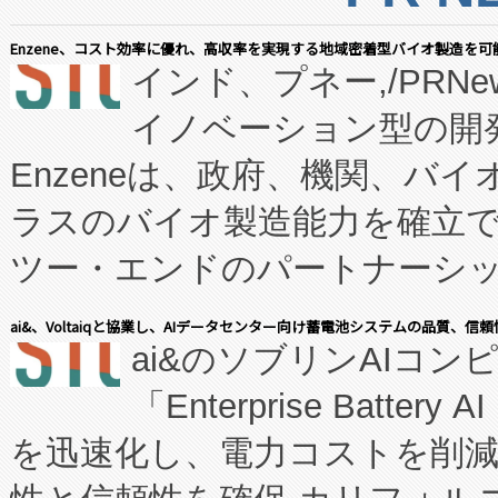
Enzene、コスト効率に優れ、高収率を実現する地域密着型バイオ製造を可
インド、プネー,/PRNe
イノベーション型の開発
Enzeneは、政府、機関、バ
ラスのバイオ製造能力を確立
ツー・エンドのパートナーシッ
表しました。 同社の実績あるEnzeneX®
ai&、Voltaiqと協業し、AIデータセンター向け蓄電池システムの品質、信
ai&のソブリンAIコンピ
manufacturing™ (FC
「Enterprise Batte
たNeXは、バイオ医薬品製造
を迅速化し、電力コストを削
従来のフェッドバッチ施設の