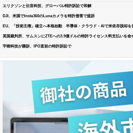
エリクソンと伝音科技、グローバル特許訴訟で和解
DJI、米国でInsta360のLunaカメラを特許侵害で提訴
EU、「技術主権」確立へ本格始動 半導体・クラウド・AIで米依存脱却を
英国裁判所、サムスンにZTEへの3.9億ドルの特許ライセンス料支払いを命
宇樹科技が勝訴、IPO直前の特許訴訟で