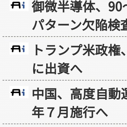
御微半導体、90
パターン欠陥検
トランプ米政権
に出資へ
中国、高度自動
年７月施行へ