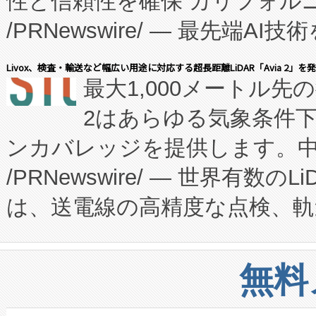
性と信頼性を確保 カリフォルニア
に、患者やサプライチェーン
/PRNewswire/ — 最先端
キー方式で拡張性が高く、持
会社エーアイ・アンド：本社横
す。FCCM‑を活用した現地
Livox、検査・輸送など幅広い用途に対応する超長距離LiDAR「Avia 2」を
最大1,000メートル先
President原信平）と、エ
患者にとっての費用負担を大幅
2はあらゆる気象条件
ードするVoltaiqは、日本に
のアクセスを大幅に拡大することができ
ンカバレッジを提供します。中国
ーエネルギー貯蔵システム（B
Fully-Connected Continuous M
/PRNewswire/ — 世界有数の
た。 Voltaiq独自のAI搭
プログラムには、施設設計・内装
は、送電線の高精度な点検、軌
定、統合、導入、運用に至る
に関する技術移転および知的財産
や穀物倉庫におけるバルク材の
安全性を追跡し、確保する事を
構造化トレーニングカリキュ
リューション「Avia 2」を発
増加しているデータセンター
上げおよび商用化段階におけ
無料
したAvia 2は、1,000メ
る電力網に大きな負担をかけ
設備整備および立ち上げ調整