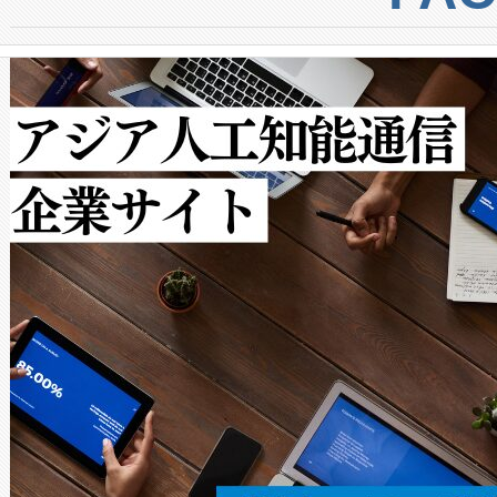
からシステム統合、試運転、
では、反射率10％のターゲッ
クルの各段階のデータを監視
で向上し、最大検知距離は1,0
[…]
ットだけで最大1キロメートル
ルの変電所周囲を監視でき、
作業と点群処理を簡素化できま
Avia 2は、2種類のFOVオ
× 80°のノーマルモード、長距離
ードを切り替えて使用するこ
ることなく、単一のデバイス
うにします。遠距離まで届く
密度なスキャ
[…]