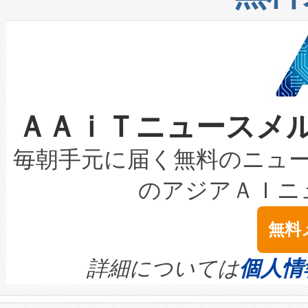
したAvia 2は、1,000メ
る電力網に大きな負担をかけ
設備整備および立ち上げ調整
狭視野のFOVを切り替えるこ
事業者の負担軽減という課題
加組織は、Enzeneのバイオ
ケーブル、枝などの細かな対
系統連系を迅速にし、ピーク需
選定された製品について、自
なレーザースポットにより、高
限を超えて利用可能な電力容量
取得できる可能性もあります。
ＡＡｉＴニュースメ
な環境下でも豊かなディテー
持できるよう貢献します。こ
設には、3億～4億ドルかかるこ
キロメートル範囲を検出 Livox Unveil
ービスレベル契約（SLA）違
最高経営責任者（CEO）であるHi
毎朝手元に届く無料のニュ
LiDAR for Inspections, Transpor
テリー性能の劣化によるダウ
す。「当社のfully-connected c
のアジアＡＩニ
は1535 nmレーザーを搭載
念は、現在データセンターが
ームを利用すれば、6,000万～
無料
イズの小径化を実現すること
ます。 Voltaiq provides a comple
きます。この効率性は、フェ
す。ノーマルモードでは、Avia
quality and reliability for AI da
詳細については
個人情
BESS stack to ensure battery qual
ートル先まで検出でき、これは