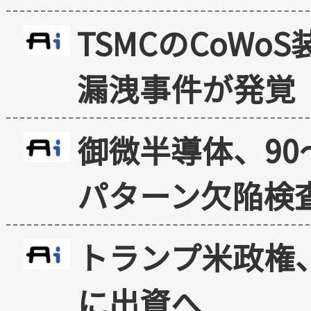
TSMCのCoW
漏洩事件が発覚
御微半導体、90
パターン欠陥検
トランプ米政権
に出資へ