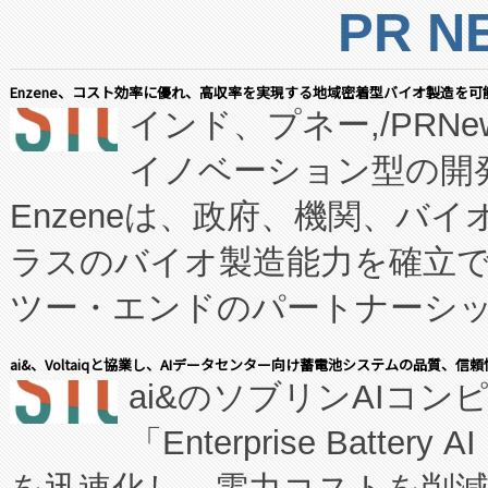
PR N
Enzene、コスト効率に優れ、高収率を実現する地域密着型バイオ製造を可
インド、プネー,/PRNe
イノベーション型の開発
Enzeneは、政府、機関、バ
ラスのバイオ製造能力を確立
ツー・エンドのパートナーシッ
表しました。 同社の実績あるEnzeneX®
ai&、Voltaiqと協業し、AIデータセンター向け蓄電池システムの品質、信
ai&のソブリンAIコンピ
manufacturing™ (FC
「Enterprise Batte
たNeXは、バイオ医薬品製造