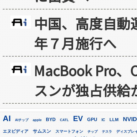
中国、高度自動
年７月施行へ
MacBook Pr
スンが独占供給
AI
EV
NVID
GPU
BYD
LLM
AIチップ
apple
CATL
IC
サムスン
エヌビディア
スマートフォン
ディスプレ
チップ
テスラ