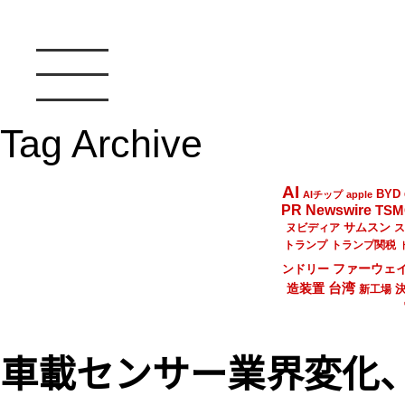
Tag Archive
AI
BYD
AIチップ
apple
PR Newswire
TSM
サムスン
ヌビディア
ス
トランプ
トランプ関税
ファーウェ
ンドリー
台湾
造装置
新工場
車載センサー業界変化、