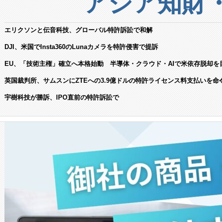
アジア知財
エリクソンと伝音科技、グローバル特許訴訟で和解
DJI、米国でInsta360のLunaカメラを特許侵害で提訴
EU、「技術主権」確立へ本格始動 半導体・クラウド・AIで米依存脱却を
英国裁判所、サムスンにZTEへの3.9億ドルの特許ライセンス料支払いを命
宇樹科技が勝訴、IPO直前の特許訴訟で