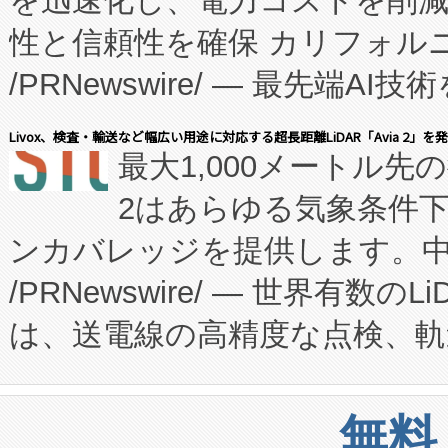
を迅速化し、電力コストを削
従来のフェッドバッチ施設の
性と信頼性を確保 カリフォルニア
に、患者やサプライチェーン
/PRNewswire/ — 最先端
キー方式で拡張性が高く、持
会社エーアイ・アンド：本社横
す。FCCM‑を活用した現地
Livox、検査・輸送など幅広い用途に対応する超長距離LiDAR「Avia 2」を
最大1,000メートル先
President原信平）と、エ
患者にとっての費用負担を大幅
2はあらゆる気象条件
ードするVoltaiqは、日本に
のアクセスを大幅に拡大することができ
ンカバレッジを提供します。中国
ーエネルギー貯蔵システム（B
Fully-Connected Continuous M
/PRNewswire/ — 世界有数の
た。 Voltaiq独自のAI搭
プログラムには、施設設計・内装
は、送電線の高精度な点検、軌
定、統合、導入、運用に至る
に関する技術移転および知的財産
や穀物倉庫におけるバルク材の
安全性を追跡し、確保する事を
構造化トレーニングカリキュ
リューション「Avia 2」を発
増加しているデータセンター
上げおよび商用化段階におけ
無料