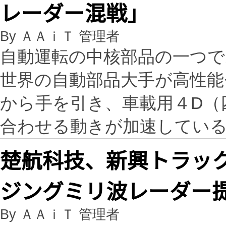
レーダー混戦」
By ＡＡｉＴ 管理者
自動運転の中核部品の一つ
世界の自動部品大手が高性能セ
から手を引き、車載用４D（
合わせる動きが加速してい
楚航科技、新興トラッ
ジングミリ波レーダー
By ＡＡｉＴ 管理者