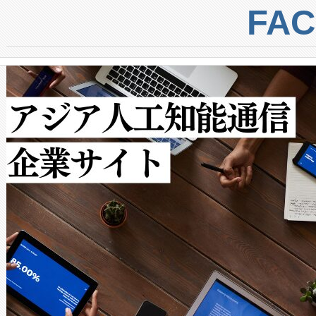
centers. Voltaiqは、a
トに対して約600メートルに
FA
からシステム統合、試運転、
では、反射率10％のターゲッ
クルの各段階のデータを監視
で向上し、最大検知距離は1,0
[…]
ットだけで最大1キロメートル
ルの変電所周囲を監視でき、
作業と点群処理を簡素化できま
Avia 2は、2種類のFOVオ
× 80°のノーマルモード、長距離
ードを切り替えて使用するこ
ることなく、単一のデバイス
うにします。遠距離まで届く