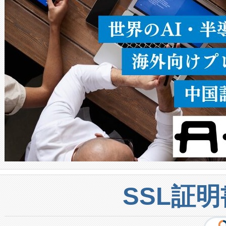
密度なスキャ
[…]
SSL証