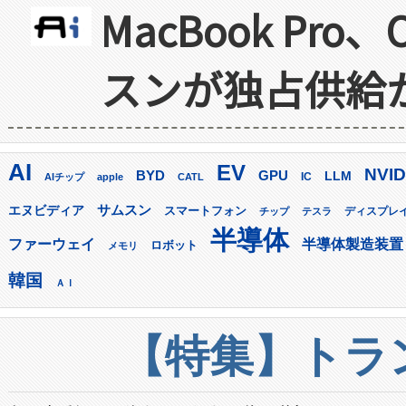
MacBook Pr
スンが独占供給
AI
EV
NVID
GPU
BYD
LLM
AIチップ
apple
CATL
IC
サムスン
エヌビディア
スマートフォン
ディスプレ
チップ
テスラ
半導体
ファーウェイ
半導体製造装置
ロボット
メモリ
韓国
ＡＩ
【特集】トラン