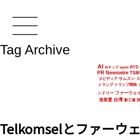
Tag Archive
AI
BYD
AIチップ
apple
PR Newswire
TSM
サムスン
ヌビディア
ス
トランプ
トランプ関税
ファーウェ
ンドリー
台湾
造装置
新工場
Telkomselとファ