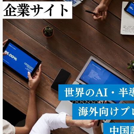
作業と点群処理を簡素化できま
Avia 2は、2種類のFOVオ
× 80°のノーマルモード、長距離
ードを切り替えて使用するこ
ることなく、単一のデバイス
うにします。遠距離まで届く
密度なスキャ
[…]