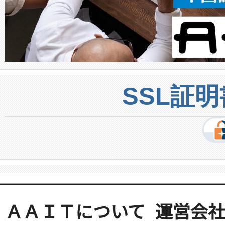
SSL証
ＡＡＩＴについて
運営会