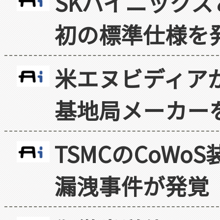
SKハイニックス
初の標準仕様を
米エヌビディア
基地局メーカー
TSMCのCoW
漏洩事件が発覚