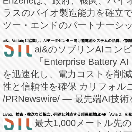
Enzeneは、政府、機関、バ
ラスのバイオ製造能力を確立
ツー・エンドのパートナーシッ
表しました。 同社の実績あるEnzeneX®
ai&、Voltaiqと協業し、AIデータセンター向け蓄電池システムの品質、信
ai&のソブリンAIコンピ
manufacturing™ (FC
「Enterprise Batte
たNeXは、バイオ医薬品製造
を迅速化し、電力コストを削
従来のフェッドバッチ施設の
性と信頼性を確保 カリフォルニア
に、患者やサプライチェーン
/PRNewswire/ — 最先端
キー方式で拡張性が高く、持
会社エーアイ・アンド：本社横
す。FCCM‑を活用した現地
Livox、検査・輸送など幅広い用途に対応する超長距離LiDAR「Avia 2」を
最大1,000メートル先
President原信平）と、エ
患者にとっての費用負担を大幅