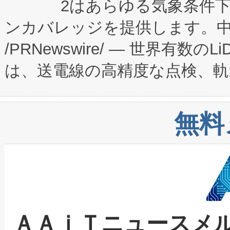
2はあらゆる気象条件
ードするVoltaiqは、日本に
のアクセスを大幅に拡大することができ
ンカバレッジを提供します。中国
ーエネルギー貯蔵システム（B
Fully-Connected Continuous M
/PRNewswire/ — 世界有数の
た。 Voltaiq独自のAI搭
プログラムには、施設設計・内装
は、送電線の高精度な点検、軌
定、統合、導入、運用に至る
に関する技術移転および知的財産
や穀物倉庫におけるバルク材の
安全性を追跡し、確保する事を
構造化トレーニングカリキュ
リューション「Avia 2」を発
増加しているデータセンター
上げおよび商用化段階におけ
無料
したAvia 2は、1,000メ
る電力網に大きな負担をかけ
設備整備および立ち上げ調整
狭視野のFOVを切り替えるこ
事業者の負担軽減という課題
加組織は、Enzeneのバイオ
ケーブル、枝などの細かな対
系統連系を迅速にし、ピーク需
選定された製品について、自
なレーザースポットにより、高
限を超えて利用可能な電力容量
取得できる可能性もあります。
ＡＡｉＴニュースメ
な環境下でも豊かなディテー
持できるよう貢献します。こ
設には、3億～4億ドルかかるこ