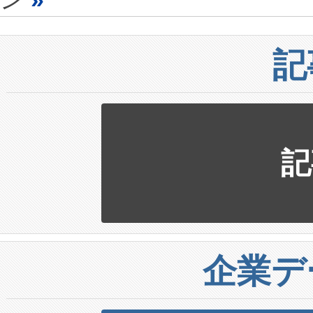
記
記
企業デ