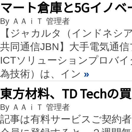
マート倉庫と5Gイノベ
By ＡＡｉＴ 管理者
【ジャカルタ（インドネシア）20
共同通信JBN】大手電気通信プ
ICTソリューションプロバイ
為技術）は、イン
»
東方材料、TD Tech
By ＡＡｉＴ 管理者
記事は有料サービスご契約