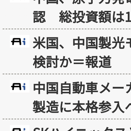
認 総投資額は1
米国、中国製光
検討か＝報道
中国自動車メー
製造に本格参入