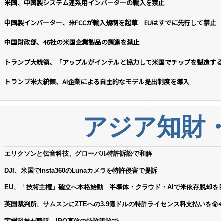
米国、中国製システム連系用インバーターの輸入を禁止
中国製インバーター、米FCCが輸入規制を起草 EUはすでに先行して禁止
中国財政部、46社の米国企業製品の調達を禁止
トランプ大統領、「アップルがインテルと協力して米国でチップを製造す
トランプ米大統領、AI企業による自主的なモデル提出制度を導入
アジア知財
エリクソンと伝音科技、グローバル特許訴訟で和解
DJI、米国でInsta360のLunaカメラを特許侵害で提訴
EU、「技術主権」確立へ本格始動 半導体・クラウド・AIで米依存脱却を
英国裁判所、サムスンにZTEへの3.9億ドルの特許ライセンス料支払いを命
宇樹科技が勝訴、IPO直前の特許訴訟で