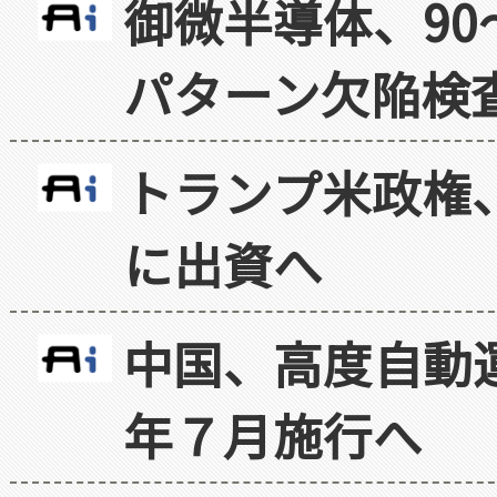
御微半導体、90
パターン欠陥検
トランプ米政権
に出資へ
中国、高度自動
年７月施行へ