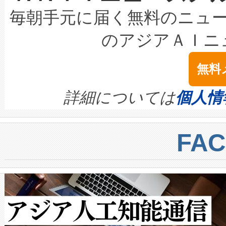
キロメートル範囲を検出 Livox Unveil
ービスレベル契約（SLA）違
最高経営責任者（CEO）であるHi
毎朝手元に届く無料のニュ
LiDAR for Inspections, Transpor
テリー性能の劣化によるダウ
す。「当社のfully-connected c
のアジアＡＩニ
は1535 nmレーザーを搭載
念は、現在データセンターが
ームを利用すれば、6,000万～
無料
イズの小径化を実現すること
ます。 Voltaiq provides a comple
きます。この効率性は、フェ
す。ノーマルモードでは、Avia
quality and reliability for AI da
詳細については
個人情
BESS stack to ensure battery qual
ートル先まで検出でき、これは
centers. Voltaiqは、a
トに対して約600メートルに
FA
からシステム統合、試運転、
では、反射率10％のターゲッ
クルの各段階のデータを監視
で向上し、最大検知距離は1,0
[…]
ットだけで最大1キロメートル
ルの変電所周囲を監視でき、