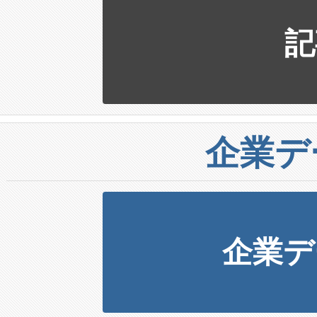
記
企業デ
企業デ