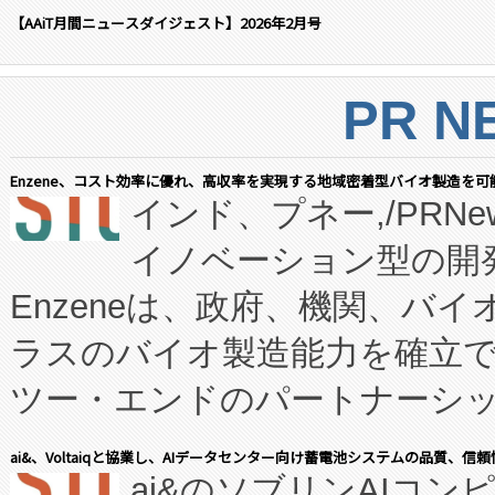
【AAiT月間ニュースダイジェスト】2026年2月号
PR N
Enzene、コスト効率に優れ、高収率を実現する地域密着型バイオ製造を可
インド、プネー,/PRNe
イノベーション型の開発
Enzeneは、政府、機関、バ
ラスのバイオ製造能力を確立
ツー・エンドのパートナーシッ
表しました。 同社の実績あるEnzeneX®
ai&、Voltaiqと協業し、AIデータセンター向け蓄電池システムの品質、信
ai&のソブリンAIコンピ
manufacturing™ (FC