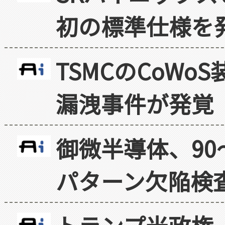
初の標準仕様を
TSMCのCoW
漏洩事件が発覚
御微半導体、90
パターン欠陥検