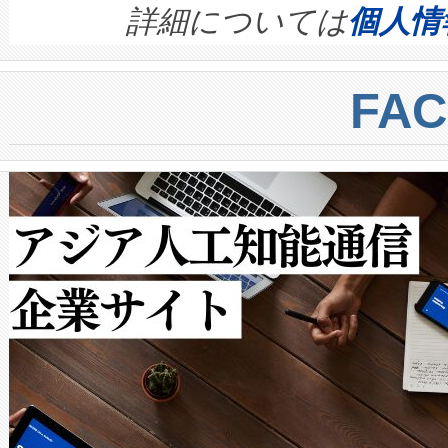
す。ノーマルモードでは、Avia
quality and reliability for AI da
詳細については
個人情
BESS stack to ensure battery qual
ートル先まで検出でき、これは
centers. Voltaiqは、a
トに対して約600メートルに
FA
からシステム統合、試運転、
では、反射率10％のターゲッ
クルの各段階のデータを監視
で向上し、最大検知距離は1,0
[…]
ットだけで最大1キロメートル
ルの変電所周囲を監視でき、
作業と点群処理を簡素化できま
Avia 2は、2種類のFOVオ
× 80°のノーマルモード、長距離
ードを切り替えて使用するこ