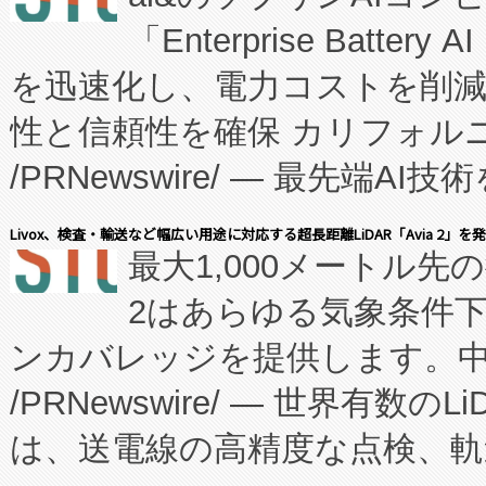
「Enterprise Batte
たNeXは、バイオ医薬品製造
を迅速化し、電力コストを削
従来のフェッドバッチ施設の
性と信頼性を確保 カリフォルニア
に、患者やサプライチェーン
/PRNewswire/ — 最先端
キー方式で拡張性が高く、持
会社エーアイ・アンド：本社横
す。FCCM‑を活用した現地
Livox、検査・輸送など幅広い用途に対応する超長距離LiDAR「Avia 2」を
最大1,000メートル先
President原信平）と、エ
患者にとっての費用負担を大幅
2はあらゆる気象条件
ードするVoltaiqは、日本に
のアクセスを大幅に拡大することができ
ンカバレッジを提供します。中国
ーエネルギー貯蔵システム（B
Fully-Connected Continuous M
/PRNewswire/ — 世界有数の
た。 Voltaiq独自のAI搭
プログラムには、施設設計・内装
は、送電線の高精度な点検、軌
定、統合、導入、運用に至る
に関する技術移転および知的財産