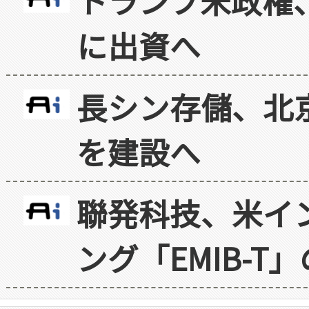
トランプ米政権
に出資へ
長シン存儲、北京
を建設へ
聯発科技、米イ
ング「EMIB-T