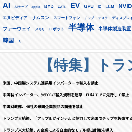
AI
EV
NVID
GPU
BYD
LLM
AIチップ
apple
CATL
IC
サムスン
エヌビディア
スマートフォン
ディスプレ
チップ
テスラ
半導体
ファーウェイ
半導体製造装置
ロボット
メモリ
韓国
ＡＩ
【特集】トラン
米国、中国製システム連系用インバーターの輸入を禁止
中国製インバーター、米FCCが輸入規制を起草 EUはすでに先行して禁止
中国財政部、46社の米国企業製品の調達を禁止
トランプ大統領、「アップルがインテルと協力して米国でチップを製造す
トランプ米大統領、AI企業による自主的なモデル提出制度を導入