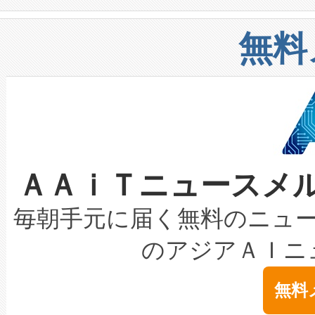
や穀物倉庫におけるバルク材の
安全性を追跡し、確保する事を
構造化トレーニングカリキュ
リューション「Avia 2」を発
増加しているデータセンター
上げおよび商用化段階におけ
無料
したAvia 2は、1,000メ
る電力網に大きな負担をかけ
設備整備および立ち上げ調整
狭視野のFOVを切り替えるこ
事業者の負担軽減という課題
加組織は、Enzeneのバイオ
ケーブル、枝などの細かな対
系統連系を迅速にし、ピーク需
選定された製品について、自
なレーザースポットにより、高
限を超えて利用可能な電力容量
取得できる可能性もあります。
ＡＡｉＴニュースメ
な環境下でも豊かなディテー
持できるよう貢献します。こ
設には、3億～4億ドルかかるこ
キロメートル範囲を検出 Livox Unveil
ービスレベル契約（SLA）違
最高経営責任者（CEO）であるHi
毎朝手元に届く無料のニュ
LiDAR for Inspections, Transpor
テリー性能の劣化によるダウ
す。「当社のfully-connected c
のアジアＡＩニ
は1535 nmレーザーを搭載
念は、現在データセンターが
ームを利用すれば、6,000万～
無料
イズの小径化を実現すること
ます。 Voltaiq provides a comple
きます。この効率性は、フェ