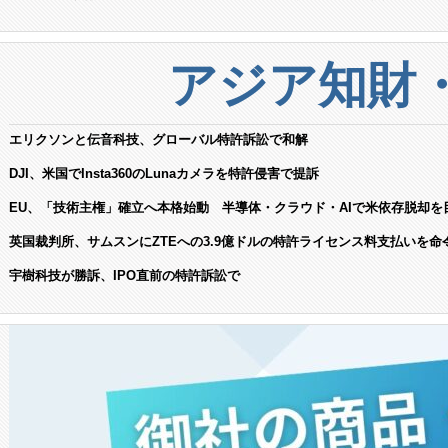
アジア知財
エリクソンと伝音科技、グローバル特許訴訟で和解
DJI、米国でInsta360のLunaカメラを特許侵害で提訴
EU、「技術主権」確立へ本格始動 半導体・クラウド・AIで米依存脱却を
英国裁判所、サムスンにZTEへの3.9億ドルの特許ライセンス料支払いを命
宇樹科技が勝訴、IPO直前の特許訴訟で