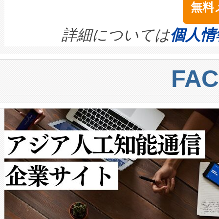
無料
イズの小径化を実現すること
ます。 Voltaiq provides a comple
きます。この効率性は、フェ
す。ノーマルモードでは、Avia
quality and reliability for AI da
詳細については
個人情
BESS stack to ensure battery qual
ートル先まで検出でき、これは
centers. Voltaiqは、a
トに対して約600メートルに
FA
からシステム統合、試運転、
では、反射率10％のターゲッ
クルの各段階のデータを監視
で向上し、最大検知距離は1,0
[…]
ットだけで最大1キロメートル
ルの変電所周囲を監視でき、
作業と点群処理を簡素化できま
Avia 2は、2種類のFOVオ
× 80°のノーマルモード、長距離