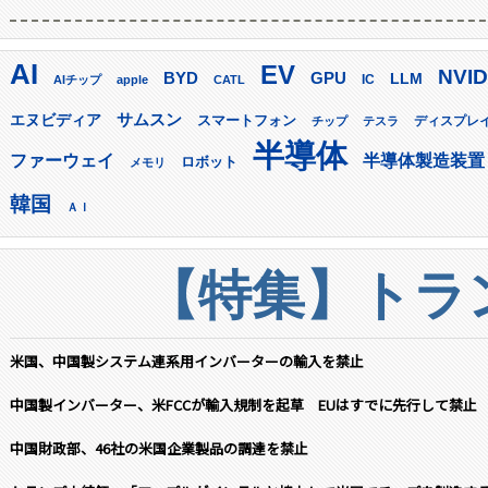
AI
EV
NVID
GPU
BYD
LLM
AIチップ
apple
CATL
IC
サムスン
エヌビディア
スマートフォン
ディスプレ
チップ
テスラ
半導体
ファーウェイ
半導体製造装置
ロボット
メモリ
韓国
ＡＩ
【特集】トラン
米国、中国製システム連系用インバーターの輸入を禁止
中国製インバーター、米FCCが輸入規制を起草 EUはすでに先行して禁止
中国財政部、46社の米国企業製品の調達を禁止