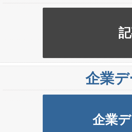
記
企業デ
企業デ