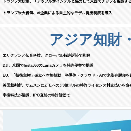
トランプ大統領、「アップルがインテルと協力して米国でチップを製造す
トランプ米大統領、AI企業による自主的なモデル提出制度を導入
アジア知財
エリクソンと伝音科技、グローバル特許訴訟で和解
DJI、米国でInsta360のLunaカメラを特許侵害で提訴
EU、「技術主権」確立へ本格始動 半導体・クラウド・AIで米依存脱却を
英国裁判所、サムスンにZTEへの3.9億ドルの特許ライセンス料支払いを命
宇樹科技が勝訴、IPO直前の特許訴訟で