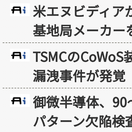
米エヌビディア
基地局メーカー
TSMCのCoW
漏洩事件が発覚
御微半導体、90
パターン欠陥検