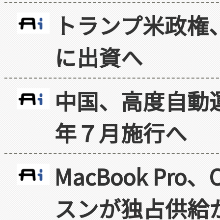
トランプ米政権
に出資へ
中国、高度自動
年７月施行へ
MacBook Pr
スンが独占供給