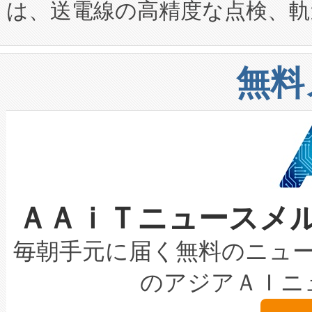
は、送電線の高精度な点検、軌
定、統合、導入、運用に至る
に関する技術移転および知的財産
や穀物倉庫におけるバルク材の
安全性を追跡し、確保する事を
構造化トレーニングカリキュ
リューション「Avia 2」を発
増加しているデータセンター
上げおよび商用化段階におけ
無料
したAvia 2は、1,000メ
る電力網に大きな負担をかけ
設備整備および立ち上げ調整
狭視野のFOVを切り替えるこ
事業者の負担軽減という課題
加組織は、Enzeneのバイオ
ケーブル、枝などの細かな対
系統連系を迅速にし、ピーク需
選定された製品について、自
なレーザースポットにより、高
限を超えて利用可能な電力容量
取得できる可能性もあります。
ＡＡｉＴニュースメ
な環境下でも豊かなディテー
持できるよう貢献します。こ
設には、3億～4億ドルかかるこ
キロメートル範囲を検出 Livox Unveil
ービスレベル契約（SLA）違
最高経営責任者（CEO）であるHi
毎朝手元に届く無料のニュ
LiDAR for Inspections, Transpor
テリー性能の劣化によるダウ
す。「当社のfully-connected c
のアジアＡＩニ
は1535 nmレーザーを搭載
念は、現在データセンターが
ームを利用すれば、6,000万～