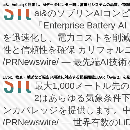
表しました。 同社の実績あるEnzeneX®
ai&、Voltaiqと協業し、AIデータセンター向け蓄電池システムの品質、信
ai&のソブリンAIコンピ
manufacturing™ (FC
「Enterprise Batte
たNeXは、バイオ医薬品製造
を迅速化し、電力コストを削
従来のフェッドバッチ施設の
性と信頼性を確保 カリフォルニア
に、患者やサプライチェーン
/PRNewswire/ — 最先端
キー方式で拡張性が高く、持
会社エーアイ・アンド：本社横
す。FCCM‑を活用した現地
Livox、検査・輸送など幅広い用途に対応する超長距離LiDAR「Avia 2」を
最大1,000メートル先
President原信平）と、エ
患者にとっての費用負担を大幅
2はあらゆる気象条件
ードするVoltaiqは、日本に
のアクセスを大幅に拡大することができ
ンカバレッジを提供します。中国
ーエネルギー貯蔵システム（B
Fully-Connected Continuous M
/PRNewswire/ — 世界有数の
た。 Voltaiq独自のAI搭
プログラムには、施設設計・内装