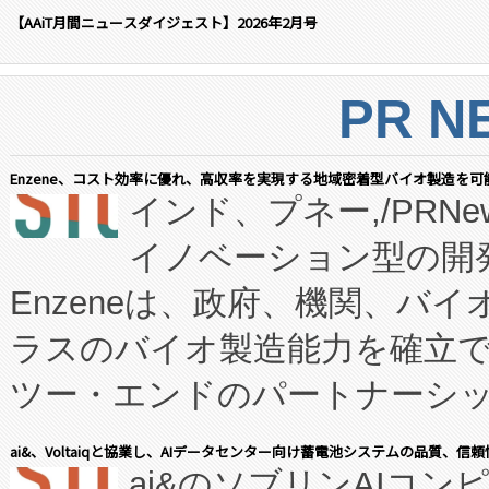
【AAiT月間ニュースダイジェスト】2026年2月号
PR N
Enzene、コスト効率に優れ、高収率を実現する地域密着型バイオ製造を可
インド、プネー,/PRNe
イノベーション型の開発
Enzeneは、政府、機関、バ
ラスのバイオ製造能力を確立
ツー・エンドのパートナーシッ
表しました。 同社の実績あるEnzeneX®
ai&、Voltaiqと協業し、AIデータセンター向け蓄電池システムの品質、信
ai&のソブリンAIコンピ
manufacturing™ (FC