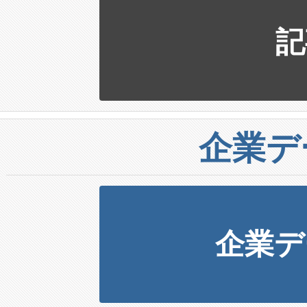
記
企業デ
企業デ