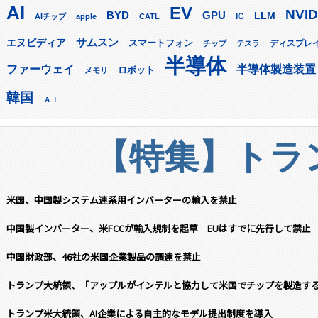
AI
EV
NVID
GPU
BYD
LLM
AIチップ
apple
CATL
IC
サムスン
エヌビディア
スマートフォン
ディスプレ
チップ
テスラ
半導体
ファーウェイ
半導体製造装置
ロボット
メモリ
韓国
ＡＩ
【特集】トラン
米国、中国製システム連系用インバーターの輸入を禁止
中国製インバーター、米FCCが輸入規制を起草 EUはすでに先行して禁止
中国財政部、46社の米国企業製品の調達を禁止
トランプ大統領、「アップルがインテルと協力して米国でチップを製造す
トランプ米大統領、AI企業による自主的なモデル提出制度を導入