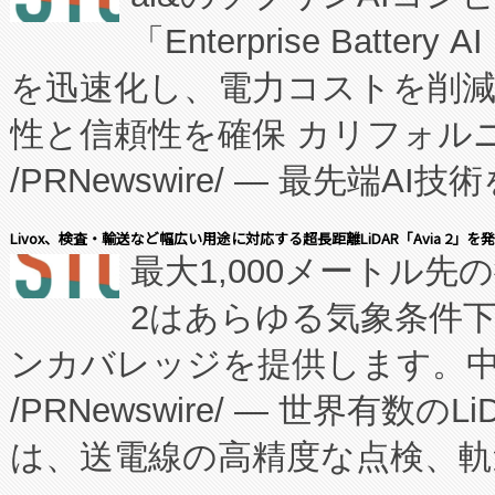
「Enterprise Batte
たNeXは、バイオ医薬品製造
を迅速化し、電力コストを削
従来のフェッドバッチ施設の
性と信頼性を確保 カリフォルニア
に、患者やサプライチェーン
/PRNewswire/ — 最先端
キー方式で拡張性が高く、持
会社エーアイ・アンド：本社横
す。FCCM‑を活用した現地
Livox、検査・輸送など幅広い用途に対応する超長距離LiDAR「Avia 2」を
最大1,000メートル先
President原信平）と、エ
患者にとっての費用負担を大幅
2はあらゆる気象条件
ードするVoltaiqは、日本に
のアクセスを大幅に拡大することができ
ンカバレッジを提供します。中国
ーエネルギー貯蔵システム（B
Fully-Connected Continuous M
/PRNewswire/ — 世界有数の
た。 Voltaiq独自のAI搭
プログラムには、施設設計・内装
は、送電線の高精度な点検、軌
定、統合、導入、運用に至る
に関する技術移転および知的財産