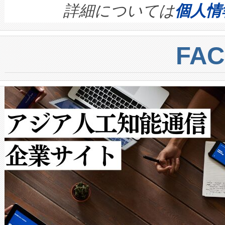
す。ノーマルモードでは、Avia
quality and reliability for AI da
詳細については
個人情
BESS stack to ensure battery qual
ートル先まで検出でき、これは
centers. Voltaiqは、a
トに対して約600メートルに
FA
からシステム統合、試運転、
では、反射率10％のターゲッ
クルの各段階のデータを監視
で向上し、最大検知距離は1,0
[…]
ットだけで最大1キロメートル
ルの変電所周囲を監視でき、
作業と点群処理を簡素化できま
Avia 2は、2種類のFOVオ
× 80°のノーマルモード、長距離
ードを切り替えて使用するこ