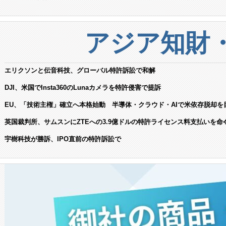
アジア知財
エリクソンと伝音科技、グローバル特許訴訟で和解
DJI、米国でInsta360のLunaカメラを特許侵害で提訴
EU、「技術主権」確立へ本格始動 半導体・クラウド・AIで米依存脱却を
英国裁判所、サムスンにZTEへの3.9億ドルの特許ライセンス料支払いを命
宇樹科技が勝訴、IPO直前の特許訴訟で