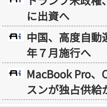
トランプ米政権
に出資へ
中国、高度自動
年７月施行へ
MacBook Pr
スンが独占供給