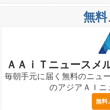
や穀物倉庫におけるバルク材の
安全性を追跡し、確保する事を
構造化トレーニングカリキュ
リューション「Avia 2」を発
増加しているデータセンター
上げおよび商用化段階におけ
無料
したAvia 2は、1,000メ
る電力網に大きな負担をかけ
設備整備および立ち上げ調整
狭視野のFOVを切り替えるこ
事業者の負担軽減という課題
加組織は、Enzeneのバイオ
ケーブル、枝などの細かな対
系統連系を迅速にし、ピーク需
選定された製品について、自
なレーザースポットにより、高
限を超えて利用可能な電力容量
取得できる可能性もあります。
ＡＡｉＴニュースメ
な環境下でも豊かなディテー
持できるよう貢献します。こ
設には、3億～4億ドルかかるこ
キロメートル範囲を検出 Livox Unveil
ービスレベル契約（SLA）違
最高経営責任者（CEO）であるHi
毎朝手元に届く無料のニュ
LiDAR for Inspections, Transpor
テリー性能の劣化によるダウ
す。「当社のfully-connected c
のアジアＡＩニ
は1535 nmレーザーを搭載
念は、現在データセンターが
ームを利用すれば、6,000万～
無料
イズの小径化を実現すること
ます。 Voltaiq provides a comple
きます。この効率性は、フェ