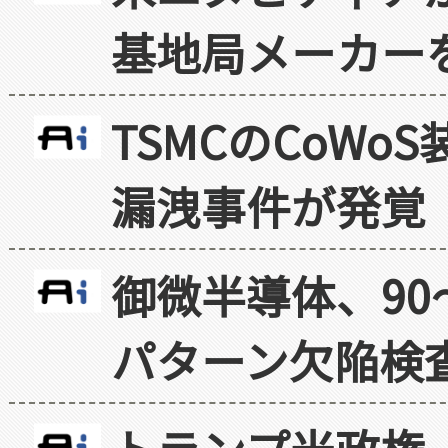
基地局メーカー
TSMCのCoW
漏洩事件が発覚
御微半導体、90
パターン欠陥検