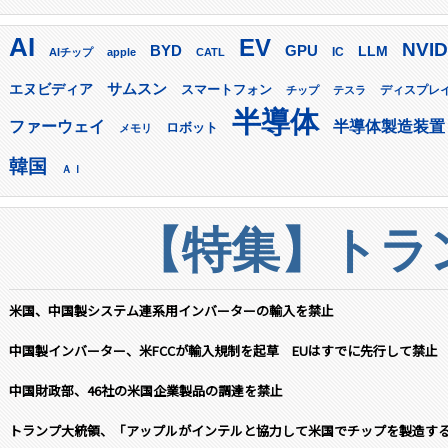
AI
EV
NVID
GPU
BYD
LLM
AIチップ
apple
CATL
IC
サムスン
エヌビディア
スマートフォン
ディスプレ
チップ
テスラ
半導体
ファーウェイ
半導体製造装置
ロボット
メモリ
韓国
ＡＩ
【特集】トラン
米国、中国製システム連系用インバーターの輸入を禁止
中国製インバーター、米FCCが輸入規制を起草 EUはすでに先行して禁止
中国財政部、46社の米国企業製品の調達を禁止
トランプ大統領、「アップルがインテルと協力して米国でチップを製造す