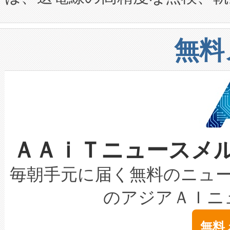
や穀物倉庫におけるバルク材の
安全性を追跡し、確保する事を
構造化トレーニングカリキュ
リューション「Avia 2」を発
増加しているデータセンター
上げおよび商用化段階におけ
無料
したAvia 2は、1,000メ
る電力網に大きな負担をかけ
設備整備および立ち上げ調整
狭視野のFOVを切り替えるこ
事業者の負担軽減という課題
加組織は、Enzeneのバイオ
ケーブル、枝などの細かな対
系統連系を迅速にし、ピーク需
選定された製品について、自
なレーザースポットにより、高
限を超えて利用可能な電力容量
取得できる可能性もあります。
ＡＡｉＴニュースメ
な環境下でも豊かなディテー
持できるよう貢献します。こ
設には、3億～4億ドルかかるこ
キロメートル範囲を検出 Livox Unveil
ービスレベル契約（SLA）違
最高経営責任者（CEO）であるHi
毎朝手元に届く無料のニュ
LiDAR for Inspections, Transpor
テリー性能の劣化によるダウ
す。「当社のfully-connected c
のアジアＡＩニ
は1535 nmレーザーを搭載
念は、現在データセンターが
ームを利用すれば、6,000万～
無料