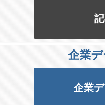
記
企業デ
企業デ