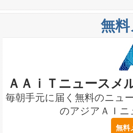
や穀物倉庫におけるバルク材の
安全性を追跡し、確保する事を
構造化トレーニングカリキュ
リューション「Avia 2」を発
増加しているデータセンター
上げおよび商用化段階におけ
無料
したAvia 2は、1,000メ
る電力網に大きな負担をかけ
設備整備および立ち上げ調整
狭視野のFOVを切り替えるこ
事業者の負担軽減という課題
加組織は、Enzeneのバイオ
ケーブル、枝などの細かな対
系統連系を迅速にし、ピーク需
選定された製品について、自
なレーザースポットにより、高
限を超えて利用可能な電力容量
取得できる可能性もあります。
ＡＡｉＴニュースメ
な環境下でも豊かなディテー
持できるよう貢献します。こ
設には、3億～4億ドルかかるこ
キロメートル範囲を検出 Livox Unveil
ービスレベル契約（SLA）違
最高経営責任者（CEO）であるHi
毎朝手元に届く無料のニュ
LiDAR for Inspections, Transpor
テリー性能の劣化によるダウ
す。「当社のfully-connected c
のアジアＡＩニ
は1535 nmレーザーを搭載
念は、現在データセンターが
ームを利用すれば、6,000万～
無料
イズの小径化を実現すること
ます。 Voltaiq provides a comple