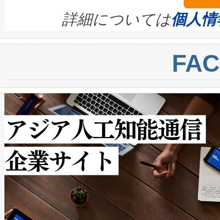
きます。この効率性は、フェ
す。ノーマルモードでは、Avia
quality and reliability for AI da
詳細については
個人情
BESS stack to ensure battery qual
ートル先まで検出でき、これは
centers. Voltaiqは、a
トに対して約600メートルに
FA
からシステム統合、試運転、
では、反射率10％のターゲッ
クルの各段階のデータを監視
で向上し、最大検知距離は1,0
[…]
ットだけで最大1キロメートル
ルの変電所周囲を監視でき、
作業と点群処理を簡素化できま
Avia 2は、2種類のFOVオ
× 80°のノーマルモード、長距離