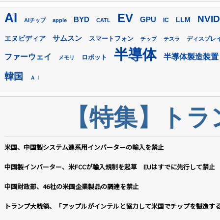
AI
EV
NVID
GPU
BYD
LLM
AIチップ
apple
CATL
IC
サムスン
エヌビディア
スマートフォン
ディスプレ
チップ
テスラ
半導体
ファーウェイ
半導体製造装置
ロボット
メモリ
韓国
ＡＩ
【特集】トラン
米国、中国製システム連系用インバーターの輸入を禁止
中国製インバーター、米FCCが輸入規制を起草 EUはすでに先行して禁止
中国財政部、46社の米国企業製品の調達を禁止
トランプ大統領、「アップルがインテルと協力して米国でチップを製造す