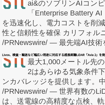
ai&のソブリンAIコンピ
manufacturing™ (FC
「Enterprise Batte
たNeXは、バイオ医薬品製造
を迅速化し、電力コストを削
従来のフェッドバッチ施設の
性と信頼性を確保 カリフォルニア
に、患者やサプライチェーン
/PRNewswire/ — 最先端
キー方式で拡張性が高く、持
会社エーアイ・アンド：本社横
す。FCCM‑を活用した現地
Livox、検査・輸送など幅広い用途に対応する超長距離LiDAR「Avia 2」を
最大1,000メートル先
President原信平）と、エ
患者にとっての費用負担を大幅
2はあらゆる気象条件
ードするVoltaiqは、日本に
のアクセスを大幅に拡大することができ
ンカバレッジを提供します。中国
ーエネルギー貯蔵システム（B
Fully-Connected Continuous M
/PRNewswire/ — 世界有数の
た。 Voltaiq独自のAI搭
プログラムには、施設設計・内装
は、送電線の高精度な点検、軌
定、統合、導入、運用に至る
に関する技術移転および知的財産