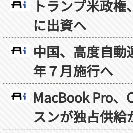
トランプ米政権
に出資へ
中国、高度自動
年７月施行へ
MacBook Pr
スンが独占供給