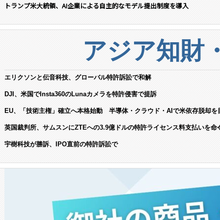
トランプ米大統領、AI企業による自主的なモデル提出制度を導入
アジア知財
エリクソンと伝音科技、グローバル特許訴訟で和解
DJI、米国でInsta360のLunaカメラを特許侵害で提訴
EU、「技術主権」確立へ本格始動 半導体・クラウド・AIで米依存脱却を
英国裁判所、サムスンにZTEへの3.9億ドルの特許ライセンス料支払いを命
宇樹科技が勝訴、IPO直前の特許訴訟で