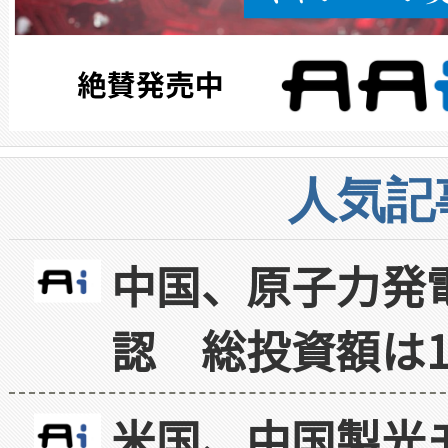
人気記
中国、原子力発
認 総投資額は1
米国、中国製光