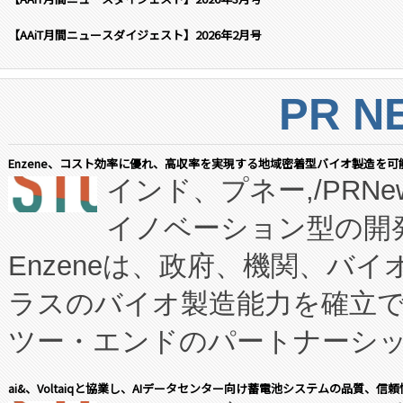
【AAiT月間ニュースダイジェスト】2026年2月号
PR N
Enzene、コスト効率に優れ、高収率を実現する地域密着型バイオ製造を可
インド、プネー,/PRNe
イノベーション型の開発
Enzeneは、政府、機関、バ
ラスのバイオ製造能力を確立
ツー・エンドのパートナーシッ
表しました。 同社の実績あるEnzeneX®
ai&、Voltaiqと協業し、AIデータセンター向け蓄電池システムの品質、信