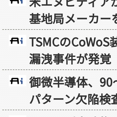
米エヌビディア
基地局メーカー
TSMCのCoW
漏洩事件が発覚
御微半導体、90
パターン欠陥検