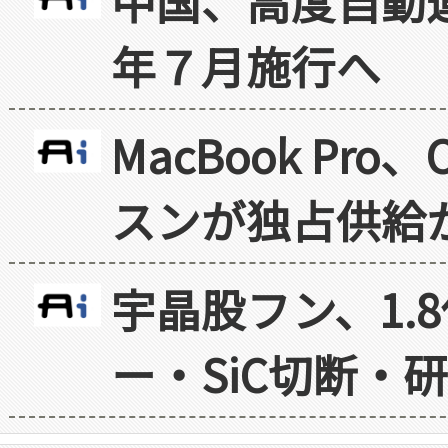
中国、高度自動
年７月施行へ
MacBook Pr
スンが独占供給
宇晶股フン、1.
ー・SiC切断・