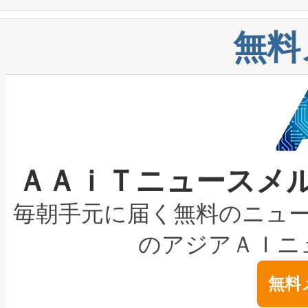
や穀物倉庫におけるバルク材の
安全性を追跡し、確保する事を
構造化トレーニングカリキュ
リューション「Avia 2」を発
増加しているデータセンター
上げおよび商用化段階におけ
無料
したAvia 2は、1,000メ
る電力網に大きな負担をかけ
設備整備および立ち上げ調整
狭視野のFOVを切り替えるこ
事業者の負担軽減という課題
加組織は、Enzeneのバイオ
ケーブル、枝などの細かな対
系統連系を迅速にし、ピーク需
選定された製品について、自
なレーザースポットにより、高
限を超えて利用可能な電力容量
取得できる可能性もあります。
ＡＡｉＴニュースメ
な環境下でも豊かなディテー
持できるよう貢献します。こ
設には、3億～4億ドルかかるこ
キロメートル範囲を検出 Livox Unveil
ービスレベル契約（SLA）違
最高経営責任者（CEO）であるHi
毎朝手元に届く無料のニュ
LiDAR for Inspections, Transpor
テリー性能の劣化によるダウ
す。「当社のfully-connected c
のアジアＡＩニ
は1535 nmレーザーを搭載
念は、現在データセンターが
ームを利用すれば、6,000万～
無料
イズの小径化を実現すること
ます。 Voltaiq provides a comple
きます。この効率性は、フェ