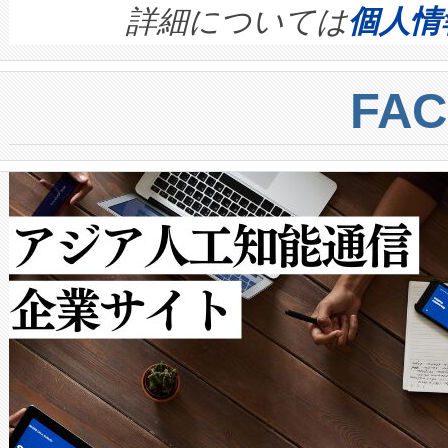
す。ノーマルモードでは、Avia
quality and reliability for AI da
詳細については
個人情
BESS stack to ensure battery qual
ートル先まで検出でき、これは
centers. Voltaiqは、a
トに対して約600メートルに
FA
からシステム統合、試運転、
では、反射率10％のターゲッ
クルの各段階のデータを監視
で向上し、最大検知距離は1,0
[…]
ットだけで最大1キロメートル
ルの変電所周囲を監視でき、
作業と点群処理を簡素化できま
Avia 2は、2種類のFOVオ
× 80°のノーマルモード、長距離
ードを切り替えて使用するこ