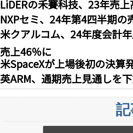
LiDERの禾賽科技、23年売上高
NXPセミ、24年第4四半期の
米クアルコム、24年度会計年
売上46％に
米SpaceXが上場後初の決算
英ARM、通期売上見通しを
記