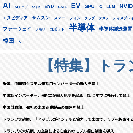
AI
EV
NVID
GPU
BYD
LLM
AIチップ
apple
CATL
IC
サムスン
エヌビディア
スマートフォン
ディスプレ
チップ
テスラ
半導体
ファーウェイ
半導体製造装置
ロボット
メモリ
韓国
ＡＩ
【特集】トラン
米国、中国製システム連系用インバーターの輸入を禁止
中国製インバーター、米FCCが輸入規制を起草 EUはすでに先行して禁止
中国財政部、46社の米国企業製品の調達を禁止
トランプ大統領、「アップルがインテルと協力して米国でチップを製造す
トランプ米大統領、AI企業による自主的なモデル提出制度を導入