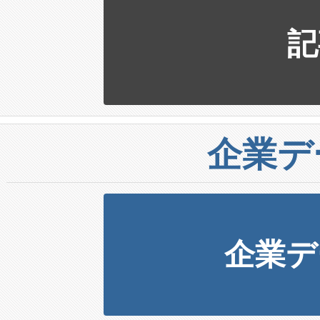
記
企業デ
企業デ