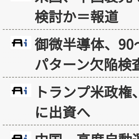
検討か＝報道
御微半導体、90
パターン欠陥検
トランプ米政権
に出資へ