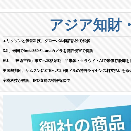
アジア知財
エリクソンと伝音科技、グローバル特許訴訟で和解
DJI、米国でInsta360のLunaカメラを特許侵害で提訴
EU、「技術主権」確立へ本格始動 半導体・クラウド・AIで米依存脱却を
英国裁判所、サムスンにZTEへの3.9億ドルの特許ライセンス料支払いを命
宇樹科技が勝訴、IPO直前の特許訴訟で