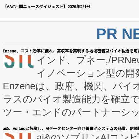
【AAiT月間ニュースダイジェスト】2026年2月号
PR N
Enzene、コスト効率に優れ、高収率を実現する地域密着型バイオ製造を可
インド、プネー,/PRNe
イノベーション型の開発
Enzeneは、政府、機関、バ
ラスのバイオ製造能力を確立
ツー・エンドのパートナーシッ
表しました。 同社の実績あるEnzeneX®
ai&、Voltaiqと協業し、AIデータセンター向け蓄電池システムの品質、信
ai&のソブリンAIコンピ
manufacturing™ (FC