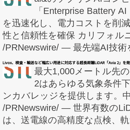
「Enterprise Batte
たNeXは、バイオ医薬品製造
を迅速化し、電力コストを削
従来のフェッドバッチ施設の
性と信頼性を確保 カリフォルニア
に、患者やサプライチェーン
/PRNewswire/ — 最先端
キー方式で拡張性が高く、持
会社エーアイ・アンド：本社横
す。FCCM‑を活用した現地
Livox、検査・輸送など幅広い用途に対応する超長距離LiDAR「Avia 2」を
最大1,000メートル先
President原信平）と、エ
患者にとっての費用負担を大幅
2はあらゆる気象条件
ードするVoltaiqは、日本に
のアクセスを大幅に拡大することができ
ンカバレッジを提供します。中国
ーエネルギー貯蔵システム（B
Fully-Connected Continuous M
/PRNewswire/ — 世界有数の
た。 Voltaiq独自のAI搭
プログラムには、施設設計・内装
は、送電線の高精度な点検、軌
定、統合、導入、運用に至る
に関する技術移転および知的財産