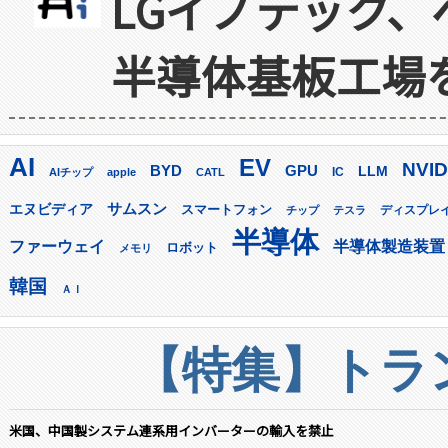
LGイノテック、
半導体基板工場
AI
EV
NVID
GPU
BYD
LLM
AIチップ
apple
CATL
IC
サムスン
エヌビディア
スマートフォン
ディスプレ
チップ
テスラ
半導体
ファーウェイ
半導体製造装置
ロボット
メモリ
韓国
ＡＩ
【特集】トラン
米国、中国製システム連系用インバーターの輸入を禁止