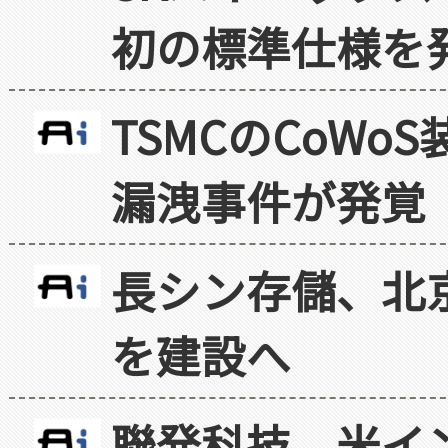
初の標準仕様を
TSMCのCoW
漏洩事件が発覚
長シン存儲、北京
を建設へ
聯発科技、米イ