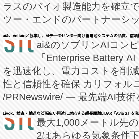
ラスのバイオ製造能力を確立
ツー・エンドのパートナーシッ
表しました。 同社の実績あるEnzeneX®
ai&、Voltaiqと協業し、AIデータセンター向け蓄電池システムの品質、信
ai&のソブリンAIコンピ
manufacturing™ (FC
「Enterprise Batte
たNeXは、バイオ医薬品製造
を迅速化し、電力コストを削
従来のフェッドバッチ施設の
性と信頼性を確保 カリフォルニア
に、患者やサプライチェーン
/PRNewswire/ — 最先端
キー方式で拡張性が高く、持
会社エーアイ・アンド：本社横
す。FCCM‑を活用した現地
Livox、検査・輸送など幅広い用途に対応する超長距離LiDAR「Avia 2」を
最大1,000メートル先
President原信平）と、エ
患者にとっての費用負担を大幅
2はあらゆる気象条件
ードするVoltaiqは、日本に
のアクセスを大幅に拡大することができ