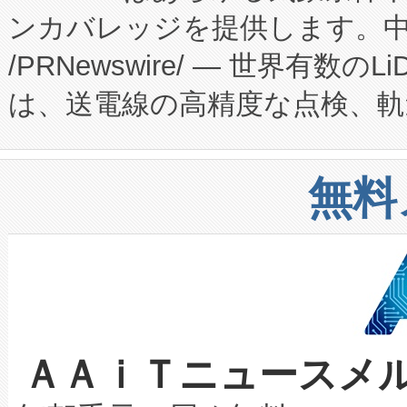
ンカバレッジを提供します。中国
ーエネルギー貯蔵システム（B
Fully-Connected Continuous M
/PRNewswire/ — 世界有数の
た。 Voltaiq独自のAI搭
プログラムには、施設設計・内装
は、送電線の高精度な点検、軌
定、統合、導入、運用に至る
に関する技術移転および知的財産
や穀物倉庫におけるバルク材の
安全性を追跡し、確保する事を
構造化トレーニングカリキュ
リューション「Avia 2」を発
増加しているデータセンター
上げおよび商用化段階におけ
無料
したAvia 2は、1,000メ
る電力網に大きな負担をかけ
設備整備および立ち上げ調整
狭視野のFOVを切り替えるこ
事業者の負担軽減という課題
加組織は、Enzeneのバイオ
ケーブル、枝などの細かな対
系統連系を迅速にし、ピーク需
選定された製品について、自
なレーザースポットにより、高
限を超えて利用可能な電力容量
取得できる可能性もあります。
ＡＡｉＴニュースメ
な環境下でも豊かなディテー
持できるよう貢献します。こ
設には、3億～4億ドルかかるこ