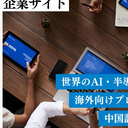
作業と点群処理を簡素化できま
Avia 2は、2種類のFOVオ
× 80°のノーマルモード、長距離
ードを切り替えて使用するこ
ることなく、単一のデバイス
うにします。遠距離まで届く
密度なスキャ
[…]