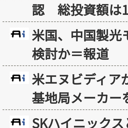
認 総投資額は1
米国、中国製光
検討か＝報道
米エヌビディア
基地局メーカー
SKハイニックス