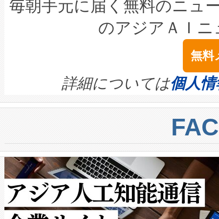
キロメートル範囲を検出 Livox Unveil
ービスレベル契約（SLA）違
最高経営責任者（CEO）であるHi
毎朝手元に届く無料のニュ
LiDAR for Inspections, Transpor
テリー性能の劣化によるダウ
す。「当社のfully-connected c
のアジアＡＩニ
は1535 nmレーザーを搭載
念は、現在データセンターが
ームを利用すれば、6,000万～
無料
イズの小径化を実現すること
ます。 Voltaiq provides a comple
きます。この効率性は、フェ
す。ノーマルモードでは、Avia
quality and reliability for AI da
詳細については
個人情
BESS stack to ensure battery qual
ートル先まで検出でき、これは
centers. Voltaiqは、a
トに対して約600メートルに
FA
からシステム統合、試運転、
では、反射率10％のターゲッ
クルの各段階のデータを監視
で向上し、最大検知距離は1,0
[…]
ットだけで最大1キロメートル
ルの変電所周囲を監視でき、