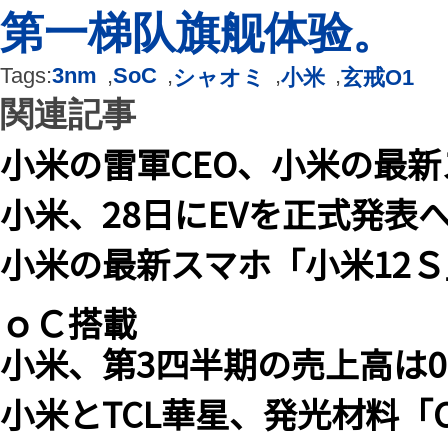
第一梯队旗舰体验。
Tags:
3nm
,
SoC
,
,
,
シャオミ
小米
玄戒O1
関連記事
小米の雷軍CEO、小米の最新
小米、28日にEVを正式発表
小米の最新スマホ「小米12
ｏＣ搭載
小米、第3四半期の売上高は0.
小米とTCL華星、発光材料「