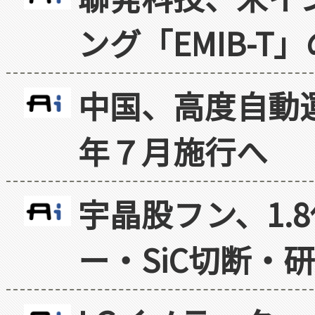
ング「EMIB-T
中国、高度自動
年７月施行へ
宇晶股フン、1.
ー・SiC切断・