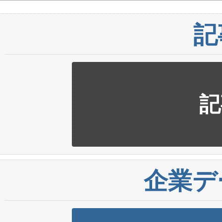
記
記
企業デ