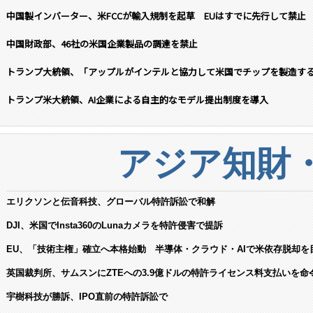
中国製インバーター、米FCCが輸入規制を起草 EUはすでに先行して禁止
中国財政部、46社の米国企業製品の調達を禁止
トランプ大統領、「アップルがインテルと協力して米国でチップを製造す
トランプ米大統領、AI企業による自主的なモデル提出制度を導入
アジア知財
エリクソンと伝音科技、グローバル特許訴訟で和解
DJI、米国でInsta360のLunaカメラを特許侵害で提訴
EU、「技術主権」確立へ本格始動 半導体・クラウド・AIで米依存脱却を
英国裁判所、サムスンにZTEへの3.9億ドルの特許ライセンス料支払いを命
宇樹科技が勝訴、IPO直前の特許訴訟で