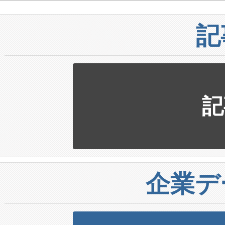
記
記
企業デ