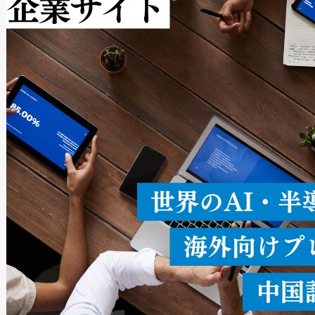
作業と点群処理を簡素化できま
Avia 2は、2種類のFOVオ
× 80°のノーマルモード、長距離
ードを切り替えて使用するこ
ることなく、単一のデバイス
うにします。遠距離まで届く
密度なスキャ
[…]