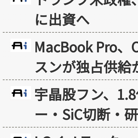
に出資へ
MacBook Pr
スンが独占供給
宇晶股フン、1.
ー・SiC切断・