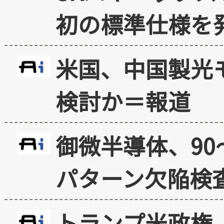
初の標準仕様を
米国、中国製光
検討か＝報道
御微半導体、90
パターン欠陥検
トランプ米政権