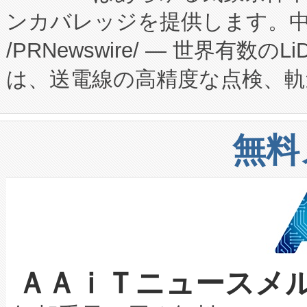
ンカバレッジを提供します。中国
ーエネルギー貯蔵システム（B
Fully-Connected Continuous M
/PRNewswire/ — 世界有数の
た。 Voltaiq独自のAI搭
プログラムには、施設設計・内装
は、送電線の高精度な点検、軌
定、統合、導入、運用に至る
に関する技術移転および知的財産
や穀物倉庫におけるバルク材の
安全性を追跡し、確保する事を
構造化トレーニングカリキュ
リューション「Avia 2」を発
増加しているデータセンター
上げおよび商用化段階におけ
無料
したAvia 2は、1,000メ
る電力網に大きな負担をかけ
設備整備および立ち上げ調整
狭視野のFOVを切り替えるこ
事業者の負担軽減という課題
加組織は、Enzeneのバイオ
ケーブル、枝などの細かな対
系統連系を迅速にし、ピーク需
選定された製品について、自
なレーザースポットにより、高
限を超えて利用可能な電力容量
取得できる可能性もあります。
ＡＡｉＴニュースメ
な環境下でも豊かなディテー
持できるよう貢献します。こ
設には、3億～4億ドルかかるこ