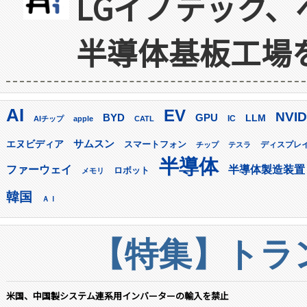
LGイノテック、
半導体基板工場
AI
EV
NVID
GPU
BYD
LLM
AIチップ
apple
CATL
IC
サムスン
エヌビディア
スマートフォン
ディスプレ
チップ
テスラ
半導体
ファーウェイ
半導体製造装置
ロボット
メモリ
韓国
ＡＩ
【特集】トラン
米国、中国製システム連系用インバーターの輸入を禁止