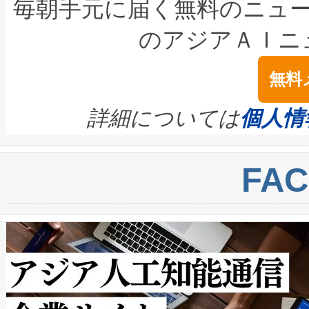
キロメートル範囲を検出 Livox Unveil
ービスレベル契約（SLA）違
最高経営責任者（CEO）であるHi
毎朝手元に届く無料のニュ
LiDAR for Inspections, Transpor
テリー性能の劣化によるダウ
す。「当社のfully-connected c
のアジアＡＩニ
は1535 nmレーザーを搭載
念は、現在データセンターが
ームを利用すれば、6,000万～
無料
イズの小径化を実現すること
ます。 Voltaiq provides a comple
きます。この効率性は、フェ
す。ノーマルモードでは、Avia
quality and reliability for AI da
詳細については
個人情
BESS stack to ensure battery qual
ートル先まで検出でき、これは
centers. Voltaiqは、a
トに対して約600メートルに
FA
からシステム統合、試運転、
では、反射率10％のターゲッ
クルの各段階のデータを監視
で向上し、最大検知距離は1,0
[…]
ットだけで最大1キロメートル
ルの変電所周囲を監視でき、