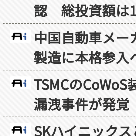
認 総投資額は1
中国自動車メー
製造に本格参入
TSMCのCoW
漏洩事件が発覚
SKハイニックス