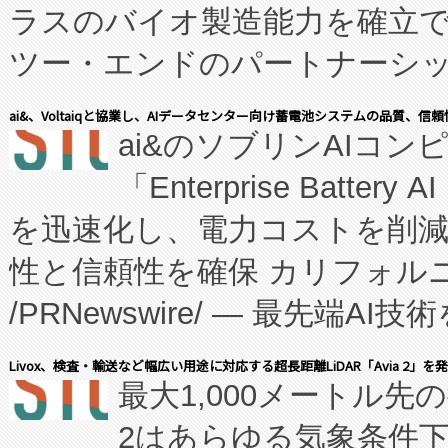
ラスのバイオ製造能力を確立
ツー・エンドのパートナーシッ
表しました。 同社の実績あるEnzeneX®
ai&、Voltaiqと協業し、AIデータセンター向け蓄電池システムの品質、信
ai&のソブリンAIコンピ
manufacturing™ (FC
「Enterprise Batte
たNeXは、バイオ医薬品製造
を迅速化し、電力コストを削
従来のフェッドバッチ施設の
性と信頼性を確保 カリフォルニア
に、患者やサプライチェーン
/PRNewswire/ — 最先端
キー方式で拡張性が高く、持
会社エーアイ・アンド：本社横
す。FCCM‑を活用した現地
Livox、検査・輸送など幅広い用途に対応する超長距離LiDAR「Avia 2」を
最大1,000メートル先
President原信平）と、エ
患者にとっての費用負担を大幅
2はあらゆる気象条件
ードするVoltaiqは、日本に
のアクセスを大幅に拡大することができ