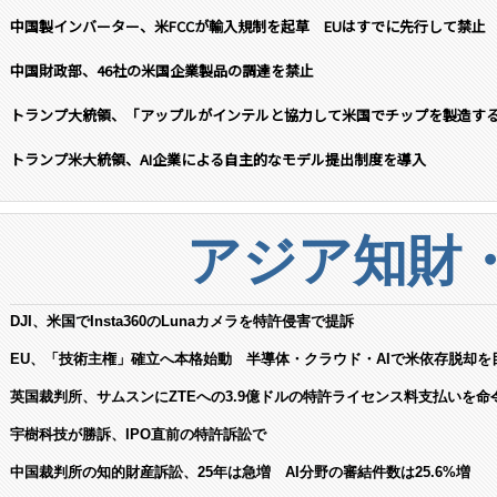
中国製インバーター、米FCCが輸入規制を起草 EUはすでに先行して禁止
中国財政部、46社の米国企業製品の調達を禁止
トランプ大統領、「アップルがインテルと協力して米国でチップを製造す
トランプ米大統領、AI企業による自主的なモデル提出制度を導入
アジア知財
DJI、米国でInsta360のLunaカメラを特許侵害で提訴
EU、「技術主権」確立へ本格始動 半導体・クラウド・AIで米依存脱却を
英国裁判所、サムスンにZTEへの3.9億ドルの特許ライセンス料支払いを命
宇樹科技が勝訴、IPO直前の特許訴訟で
中国裁判所の知的財産訴訟、25年は急増 AI分野の審結件数は25.6%増