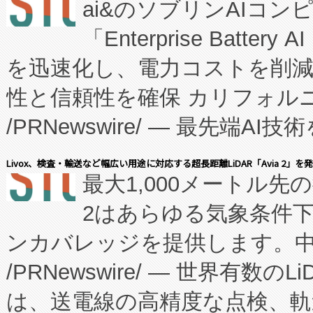
ai&のソブリンAIコンピ
manufacturing™ (FC
「Enterprise Batte
たNeXは、バイオ医薬品製造
を迅速化し、電力コストを削
従来のフェッドバッチ施設の
性と信頼性を確保 カリフォルニア
に、患者やサプライチェーン
/PRNewswire/ — 最先端
キー方式で拡張性が高く、持
会社エーアイ・アンド：本社横
す。FCCM‑を活用した現地
Livox、検査・輸送など幅広い用途に対応する超長距離LiDAR「Avia 2」を
最大1,000メートル先
President原信平）と、エ
患者にとっての費用負担を大幅
2はあらゆる気象条件
ードするVoltaiqは、日本に
のアクセスを大幅に拡大することができ
ンカバレッジを提供します。中国
ーエネルギー貯蔵システム（B
Fully-Connected Continuous M
/PRNewswire/ — 世界有数の
た。 Voltaiq独自のAI搭
プログラムには、施設設計・内装
は、送電線の高精度な点検、軌
定、統合、導入、運用に至る
に関する技術移転および知的財産