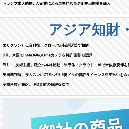
トランプ米大統領、AI企業による自主的なモデル提出制度を導入
アジア知財
エリクソンと伝音科技、グローバル特許訴訟で和解
DJI、米国でInsta360のLunaカメラを特許侵害で提訴
EU、「技術主権」確立へ本格始動 半導体・クラウド・AIで米依存脱却を
英国裁判所、サムスンにZTEへの3.9億ドルの特許ライセンス料支払いを命
宇樹科技が勝訴、IPO直前の特許訴訟で