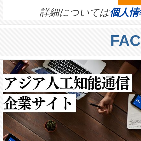
きます。この効率性は、フェ
す。ノーマルモードでは、Avia
quality and reliability for AI da
詳細については
個人情
BESS stack to ensure battery qual
ートル先まで検出でき、これは
centers. Voltaiqは、a
トに対して約600メートルに
FA
からシステム統合、試運転、
では、反射率10％のターゲッ
クルの各段階のデータを監視
で向上し、最大検知距離は1,0
[…]
ットだけで最大1キロメートル
ルの変電所周囲を監視でき、
作業と点群処理を簡素化できま
Avia 2は、2種類のFOVオ
× 80°のノーマルモード、長距離