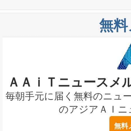
や穀物倉庫におけるバルク材の
安全性を追跡し、確保する事を
構造化トレーニングカリキュ
リューション「Avia 2」を発
増加しているデータセンター
上げおよび商用化段階におけ
無料
したAvia 2は、1,000メ
る電力網に大きな負担をかけ
設備整備および立ち上げ調整
狭視野のFOVを切り替えるこ
事業者の負担軽減という課題
加組織は、Enzeneのバイオ
ケーブル、枝などの細かな対
系統連系を迅速にし、ピーク需
選定された製品について、自
なレーザースポットにより、高
限を超えて利用可能な電力容量
取得できる可能性もあります。
ＡＡｉＴニュースメ
な環境下でも豊かなディテー
持できるよう貢献します。こ
設には、3億～4億ドルかかるこ
キロメートル範囲を検出 Livox Unveil
ービスレベル契約（SLA）違
最高経営責任者（CEO）であるHi
毎朝手元に届く無料のニュ
LiDAR for Inspections, Transpor
テリー性能の劣化によるダウ
す。「当社のfully-connected c
のアジアＡＩニ
は1535 nmレーザーを搭載
念は、現在データセンターが
ームを利用すれば、6,000万～
無料
イズの小径化を実現すること
ます。 Voltaiq provides a comple