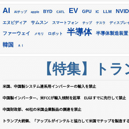
AI
EV
NVID
GPU
BYD
LLM
AIチップ
apple
CATL
IC
サムスン
エヌビディア
スマートフォン
ディスプレ
チップ
テスラ
半導体
ファーウェイ
半導体製造装置
ロボット
メモリ
韓国
ＡＩ
【特集】トラン
米国、中国製システム連系用インバーターの輸入を禁止
中国製インバーター、米FCCが輸入規制を起草 EUはすでに先行して禁止
中国財政部、46社の米国企業製品の調達を禁止
トランプ大統領、「アップルがインテルと協力して米国でチップを製造す