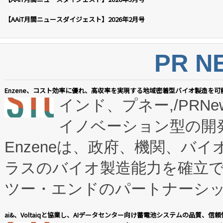
【AAiT月間ニュースダイジェスト】2026年2月号
PR N
Enzene、コスト効率に優れ、高収率を実現する地域密着型バイオ製造を可
インド、プネー,/PRNe
イノベーション型の開発
Enzeneは、政府、機関、バ
ラスのバイオ製造能力を確立
ツー・エンドのパートナーシッ
表しました。 同社の実績あるEnzeneX®
ai&、Voltaiqと協業し、AIデータセンター向け蓄電池システムの品質、信