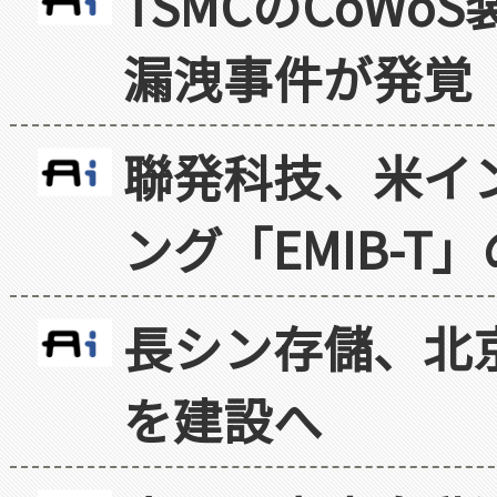
TSMCのCoW
漏洩事件が発覚
聯発科技、米イ
ング「EMIB-T
長シン存儲、北京
を建設へ