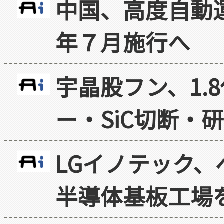
中国、高度自動
年７月施行へ
宇晶股フン、1.
ー・SiC切断・
LGイノテック、
半導体基板工場