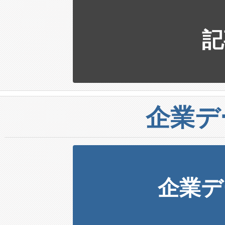
記
企業デ
企業デ