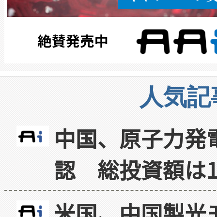
人気記
中国、原子力発
認 総投資額は1
米国、中国製光