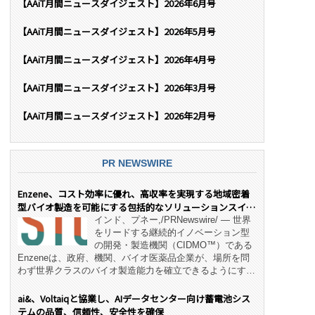
【AAiT月間ニュースダイジェスト】2026年6月号
【AAiT月間ニュースダイジェスト】2026年5月号
【AAiT月間ニュースダイジェスト】2026年4月号
【AAiT月間ニュースダイジェスト】2026年3月号
【AAiT月間ニュースダイジェスト】2026年2月号
PR NEWSWIRE
Enzene、コスト効率に優れ、高収率を実現する地域密着
型バイオ製造を可能にする包括的なソリューションスイー
ト「NeX™」 をリリース
インド、プネー,/PRNewswire/ — 世界
をリードする継続的イノベーション型
の開発・製造機関（CIDMO™）である
Enzeneは、政府、機関、バイオ医薬品企業が、場所を問
わず世界クラスのバイオ製造能力を確立できるようにす
る、変革的なエンド・ツー・エンドのパートナーシップモ
デル「NeX™」の立ち上げを発表しました。 同社の実績
ai&、Voltaiqと協業し、AIデータセンター向け蓄電池シス
あるEnzeneX® fully‑connected continuous
テムの品質、信頼性、安全性を確保