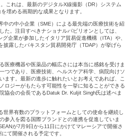
。これは、最新のデジタルX線撮影（DR）システム
白を埋める画期的な成果となります。
界中の中小企業（SME）による最先端の医療技術を紹
した。注目すべきナショナルパビリオンとしては、
ング企業が参加したイタリア貿易促進機構（ITA）や、
を披露したパキスタン貿易開発庁（TDAP）が挙げら
る医療機器や医薬品の幅広さには本当に感銘を受けま
一つであり、医療技術、ヘルスケア科学、病院向けソ
います。最新の進歩に触れたいとお考えであれば、こ
ノロジーがもたらす可能性を一挙に知ることができる
であるDatuk Dr. Kuljit Singh氏は述べま
する世界有数のプラットフォームとしての使命を継続し
の参入を図る国際ブランドとの連携を促進していま
SEANが7月9日から11日にかけてマレーシアで開催さ
広州にて開催される予定です。