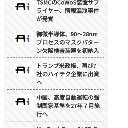
TSMCのCoWoS装置サプ
ライヤー、情報漏洩事件
が発覚
御微半導体、90～28nm
プロセスのマスクパター
ン欠陥検査装置を初納入
トランプ米政権、再び7
社のハイテク企業に出資
へ
中国、高度自動運転の強
制国家基準を27年７月施
行へ