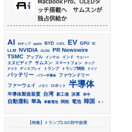
MacBook Pro、OLEDタ
ッチ搭載へ サムスンが
独占供給か
AI
EV
GPU
BYD
AIチップ
apple
CATL
IC
PR Newswire
NVIDIA
LLM
OLED
TSMC
アップル
インド
インテル
ウエハー
サムスン
エヌビディア
スマートフォン
チップ
トランプ
ディスプレイ
トランプ関税
テスラ
ドイツ
バッテリー
ファウンドリー
パワー半導体
半導体
ファーウェイ
ロボット
メモリ
台湾
半導体製造装置
決算
新工場
米中
韓国
自動運転
華為
電池
関税
車載電池
ＡＩ
【特集】トランプ2.0の対中政策