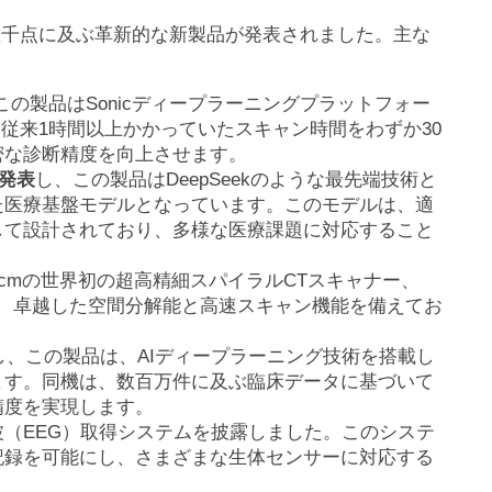
する数千点に及ぶ革新的な新製品が発表されました。主な
この製品はSonicディープラーニングプラットフォー
、従来1時間以上かかっていたスキャン時間をわずか30
密な診断精度を向上させます。
発表
し、この製品はDeepSeekのような最先端技術と
た医療基盤モデルとなっています。このモデルは、適
して設計されており、多様な医療課題に対応すること
cmの世界初の超高精細スパイラルCTスキャナー、
た。同機は、卓越した空間分解能と高速スキャン機能を備えてお
し、この製品は、AIディープラーニング技術を搭載し
ます。同機は、数百万件に及ぶ臨床データに基づいて
精度を実現します。
（EEG）取得システムを披露しました。このシステ
記録を可能にし、さまざまな生体センサーに対応する