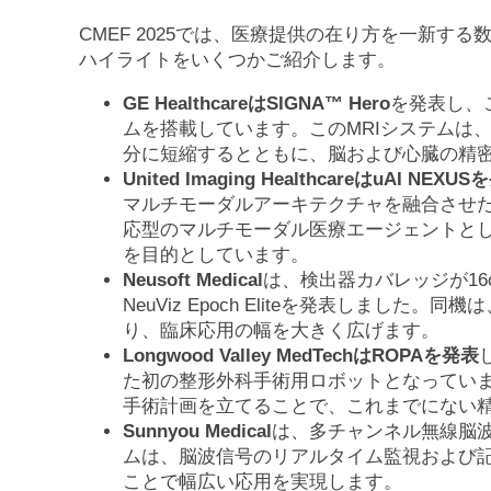
CMEF 2025では、医療提供の在り方を一新
ハイライトをいくつかご紹介します。
GE Healthcare
は
SIGNA
™
Hero
を発表し、
ムを搭載しています。このMRIシステムは
分に短縮するとともに、脳および心臓の精
United Imaging Healthcare
は
uAI NEXUS
を
マルチモーダルアーキテクチャを融合させ
応型のマルチモーダル医療エージェントと
を目的としています。
Neusoft Medical
は、検出器カバレッジが16
NeuViz Epoch Eliteを発表しまし
り、臨床応用の幅を大きく広げます。
Longwood Valley MedTech
は
ROPA
を発表
た初の整形外科手術用ロボットとなってい
手術計画を立てることで、これまでにない
Sunnyou Medical
は、多チャンネル無線脳波
ムは、脳波信号のリアルタイム監視および
ことで幅広い応用を実現します。