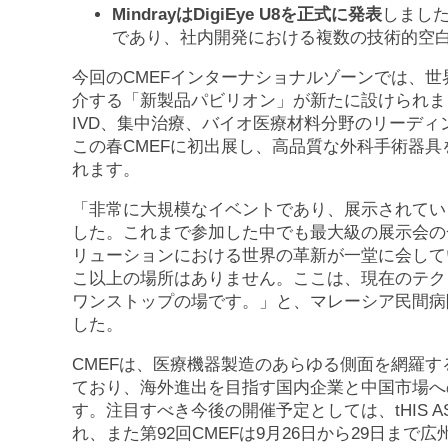
Mindray
は
DigiEye U8
を正式に発表
しました
であり、社内開発における複数の技術的空
今回のCMEFインターナショナルゾーンでは、世
介する「新製品パビリオン」が新たに設けられま
IVD、集中治療、バイオ医療材料分野のリーディ
この春CMEFに初出展し、高品質な外科手術器具
れます。
「非常に大規模なイベントであり、展示されてい
した。これまで参加した中でも最大級の展示会の
リューションにおける世界の革新が一堂に会して
こ以上の場所はありません。ここは、現在のテク
ワンストップの場です。」と、マレーシア民間病院協会の会長
した。
CMEFは、医療機器製造のあらゆる側面を網羅
ており、海外進出を目指す国内企業と中国市場へ
す。注目すべき今後の開催予定としては、tHIS A
れ、また第92回CMEFは9月26日から29日まで