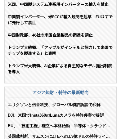
米国、中国製システム連系用インバーターの輸入を禁止
中国製インバーター、米FCCが輸入規制を起草 EUはすで
に先行して禁止
中国財政部、46社の米国企業製品の調達を禁止
トランプ大統領、「アップルがインテルと協力して米国で
チップを製造する」と表明
トランプ米大統領、AI企業による自主的なモデル提出制度
を導入
アジア知財・特許の最新動向
エリクソンと伝音科技、グローバル特許訴訟で和解
DJI、米国でInsta360のLunaカメラを特許侵害で提訴
EU、「技術主権」確立へ本格始動 半導体・クラウド・
AIで米依存脱却を目指す
英国裁判所、サムスンにZTEへの3.9億ドルの特許ライセ