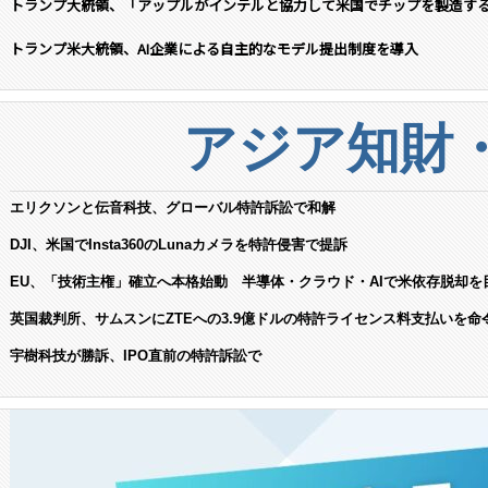
トランプ大統領、「アップルがインテルと協力して米国でチップを製造す
トランプ米大統領、AI企業による自主的なモデル提出制度を導入
アジア知財
エリクソンと伝音科技、グローバル特許訴訟で和解
DJI、米国でInsta360のLunaカメラを特許侵害で提訴
EU、「技術主権」確立へ本格始動 半導体・クラウド・AIで米依存脱却を
英国裁判所、サムスンにZTEへの3.9億ドルの特許ライセンス料支払いを命
宇樹科技が勝訴、IPO直前の特許訴訟で