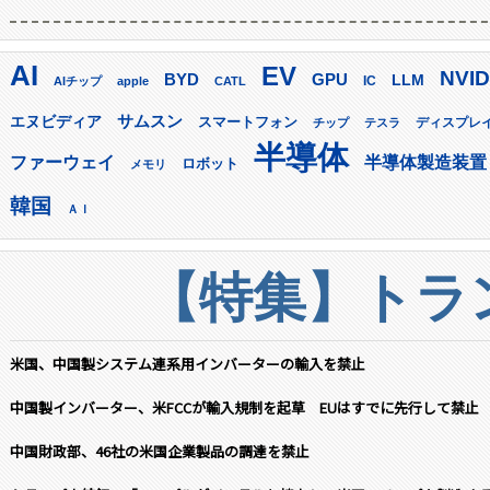
AI
EV
NVID
GPU
BYD
LLM
AIチップ
apple
CATL
IC
サムスン
エヌビディア
スマートフォン
ディスプレ
チップ
テスラ
半導体
ファーウェイ
半導体製造装置
ロボット
メモリ
韓国
ＡＩ
【特集】トラン
米国、中国製システム連系用インバーターの輸入を禁止
中国製インバーター、米FCCが輸入規制を起草 EUはすでに先行して禁止
中国財政部、46社の米国企業製品の調達を禁止