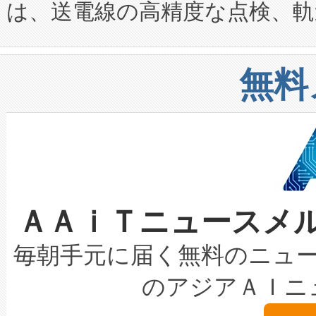
は、送電線の高精度な点検、軌
定、統合、導入、運用に至る
に関する技術移転および知的財産
や穀物倉庫におけるバルク材の
安全性を追跡し、確保する事を
構造化トレーニングカリキュ
リューション「Avia 2」を発
増加しているデータセンター
上げおよび商用化段階におけ
無料
したAvia 2は、1,000メ
る電力網に大きな負担をかけ
設備整備および立ち上げ調整
狭視野のFOVを切り替えるこ
事業者の負担軽減という課題
加組織は、Enzeneのバイオ
ケーブル、枝などの細かな対
系統連系を迅速にし、ピーク需
選定された製品について、自
なレーザースポットにより、高
限を超えて利用可能な電力容量
取得できる可能性もあります。
ＡＡｉＴニュースメ
な環境下でも豊かなディテー
持できるよう貢献します。こ
設には、3億～4億ドルかかるこ
キロメートル範囲を検出 Livox Unveil
ービスレベル契約（SLA）違
最高経営責任者（CEO）であるHi
毎朝手元に届く無料のニュ
LiDAR for Inspections, Transpor
テリー性能の劣化によるダウ
す。「当社のfully-connected c
のアジアＡＩニ
は1535 nmレーザーを搭載
念は、現在データセンターが
ームを利用すれば、6,000万～