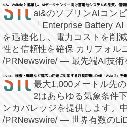
表しました。 同社の実績あるEnzeneX®
ai&、Voltaiqと協業し、AIデータセンター向け蓄電池システムの品質、信
ai&のソブリンAIコンピ
manufacturing™ (FC
「Enterprise Batte
たNeXは、バイオ医薬品製造
を迅速化し、電力コストを削
従来のフェッドバッチ施設の
性と信頼性を確保 カリフォルニア
に、患者やサプライチェーン
/PRNewswire/ — 最先端
キー方式で拡張性が高く、持
会社エーアイ・アンド：本社横
す。FCCM‑を活用した現地
Livox、検査・輸送など幅広い用途に対応する超長距離LiDAR「Avia 2」を
最大1,000メートル先
President原信平）と、エ
患者にとっての費用負担を大幅
2はあらゆる気象条件
ードするVoltaiqは、日本に
のアクセスを大幅に拡大することができ
ンカバレッジを提供します。中国
ーエネルギー貯蔵システム（B
Fully-Connected Continuous M
/PRNewswire/ — 世界有数の
た。 Voltaiq独自のAI搭
プログラムには、施設設計・内装