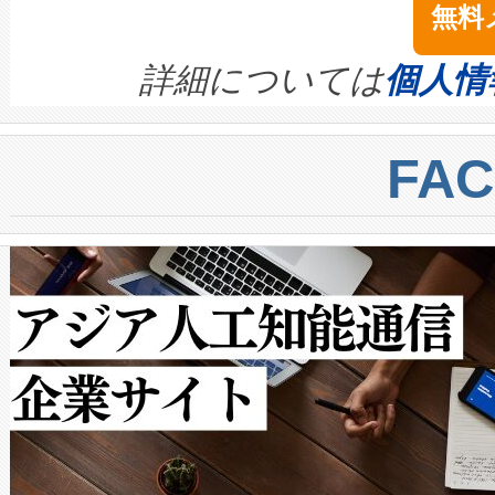
無料
イズの小径化を実現すること
ます。 Voltaiq provides a comple
きます。この効率性は、フェ
す。ノーマルモードでは、Avia
quality and reliability for AI da
詳細については
個人情
BESS stack to ensure battery qual
ートル先まで検出でき、これは
centers. Voltaiqは、a
トに対して約600メートルに
FA
からシステム統合、試運転、
では、反射率10％のターゲッ
クルの各段階のデータを監視
で向上し、最大検知距離は1,0
[…]
ットだけで最大1キロメートル
ルの変電所周囲を監視でき、
作業と点群処理を簡素化できま
Avia 2は、2種類のFOVオ
× 80°のノーマルモード、長距離