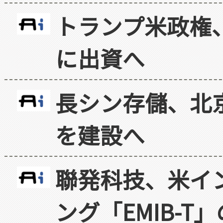
トランプ米政権
に出資へ
長シン存儲、北京
を建設へ
聯発科技、米イ
ング「EMIB-T