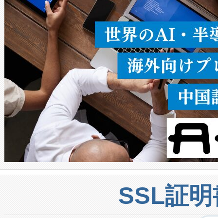
密度なスキャ
[…]
SSL証