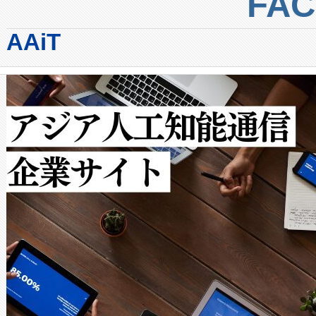
FA
からシステム統合、試運転、
では、反射率10％のターゲッ
AAiT
クルの各段階のデータを監視
で向上し、最大検知距離は1,0
[…]
ットだけで最大1キロメートル
ルの変電所周囲を監視でき、
作業と点群処理を簡素化できま
Avia 2は、2種類のFOVオ
× 80°のノーマルモード、長距離
ードを切り替えて使用するこ
ることなく、単一のデバイス
うにします。遠距離まで届く