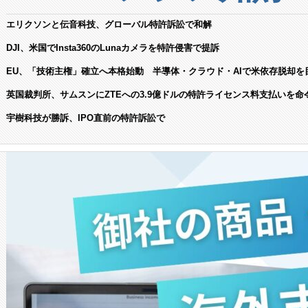
エリクソンと伝音科技、グローバル特許訴訟で和解
DJI、米国でInsta360のLunaカメラを特許侵害で提訴
EU、「技術主権」確立へ本格始動 半導体・クラウド・AIで米依存脱却を
英国裁判所、サムスンにZTEへの3.9億ドルの特許ライセンス料支払いを命
宇樹科技が勝訴、IPO直前の特許訴訟で