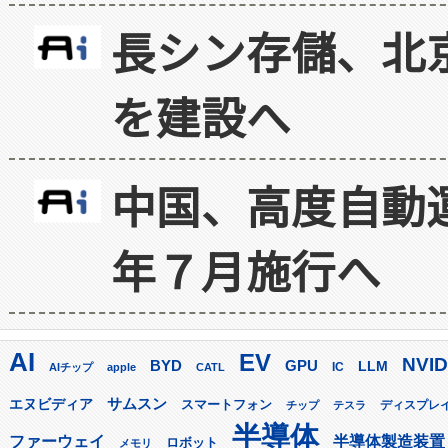
長シン存儲、北京
を建設へ
中国、高度自動
年７月施行へ
AI
EV
NVID
GPU
BYD
LLM
AIチップ
apple
CATL
IC
サムスン
エヌビディア
スマートフォン
ディスプレ
チップ
テスラ
半導体
ファーウェイ
半導体製造装置
ロボット
メモリ