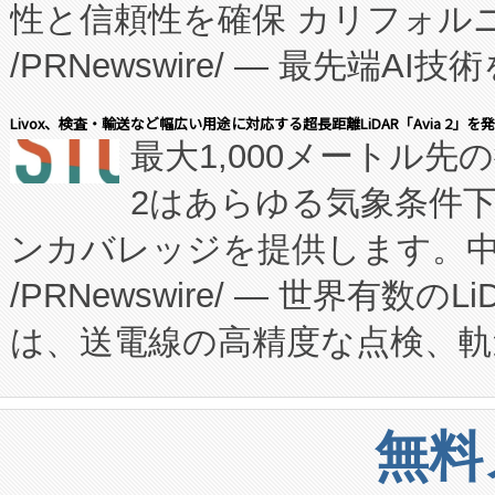
性と信頼性を確保 カリフォルニア
に、患者やサプライチェーン
/PRNewswire/ — 最先端
キー方式で拡張性が高く、持
会社エーアイ・アンド：本社横
す。FCCM‑を活用した現地
Livox、検査・輸送など幅広い用途に対応する超長距離LiDAR「Avia 2」を
最大1,000メートル先
President原信平）と、エ
患者にとっての費用負担を大幅
2はあらゆる気象条件
ードするVoltaiqは、日本に
のアクセスを大幅に拡大することができ
ンカバレッジを提供します。中国
ーエネルギー貯蔵システム（B
Fully-Connected Continuous M
/PRNewswire/ — 世界有数の
た。 Voltaiq独自のAI搭
プログラムには、施設設計・内装
は、送電線の高精度な点検、軌
定、統合、導入、運用に至る
に関する技術移転および知的財産
や穀物倉庫におけるバルク材の
安全性を追跡し、確保する事を
構造化トレーニングカリキュ
リューション「Avia 2」を発
増加しているデータセンター
上げおよび商用化段階におけ
無料
したAvia 2は、1,000メ
る電力網に大きな負担をかけ
設備整備および立ち上げ調整