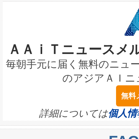
狭視野のFOVを切り替えるこ
事業者の負担軽減という課題
加組織は、Enzeneのバイオ
ケーブル、枝などの細かな対
系統連系を迅速にし、ピーク需
選定された製品について、自
なレーザースポットにより、高
限を超えて利用可能な電力容量
取得できる可能性もあります。
ＡＡｉＴニュースメ
な環境下でも豊かなディテー
持できるよう貢献します。こ
設には、3億～4億ドルかかるこ
キロメートル範囲を検出 Livox Unveil
ービスレベル契約（SLA）違
最高経営責任者（CEO）であるHi
毎朝手元に届く無料のニュ
LiDAR for Inspections, Transpor
テリー性能の劣化によるダウ
す。「当社のfully-connected c
のアジアＡＩニ
は1535 nmレーザーを搭載
念は、現在データセンターが
ームを利用すれば、6,000万～
無料
イズの小径化を実現すること
ます。 Voltaiq provides a comple
きます。この効率性は、フェ
す。ノーマルモードでは、Avia
quality and reliability for AI da
詳細については
個人情
BESS stack to ensure battery qual
ートル先まで検出でき、これは
centers. Voltaiqは、a
トに対して約600メートルに