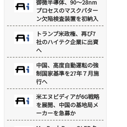
御微半導体、90～28nm
プロセスのマスクパター
ン欠陥検査装置を初納入
トランプ米政権、再び7
社のハイテク企業に出資
へ
中国、高度自動運転の強
制国家基準を27年７月施
行へ
米エヌビディアが6G戦略
を展開、中国の基地局メ
ーカーを急募か