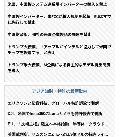
米国、中国製システム連系用インバーターの輸入を禁止
中国製インバーター、米FCCが輸入規制を起草 EUはすで
に先行して禁止
中国財政部、46社の米国企業製品の調達を禁止
トランプ大統領、「アップルがインテルと協力して米国で
チップを製造する」と表明
トランプ米大統領、AI企業による自主的なモデル提出制度
を導入
アジア知財・特許の最新動向
エリクソンと伝音科技、グローバル特許訴訟で和解
DJI、米国でInsta360のLunaカメラを特許侵害で提訴
EU、「技術主権」確立へ本格始動 半導体・クラウド・
AIで米依存脱却を目指す
英国裁判所、サムスンにZTEへの3.9億ドルの特許ライセ