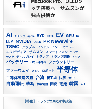
MacBook Pro、OLEDタ
ッチ搭載へ サムスンが
独占供給か
AI
EV
GPU
BYD
AIチップ
apple
CATL
IC
PR Newswire
NVIDIA
LLM
OLED
TSMC
アップル
インド
インテル
ウエハー
サムスン
エヌビディア
スマートフォン
チップ
トランプ
ディスプレイ
トランプ関税
テスラ
ドイツ
バッテリー
ファウンドリー
パワー半導体
半導体
ファーウェイ
ロボット
メモリ
台湾
半導体製造装置
決算
新工場
米中
韓国
自動運転
華為
電池
関税
車載電池
ＡＩ
【特集】トランプ2.0の対中政策