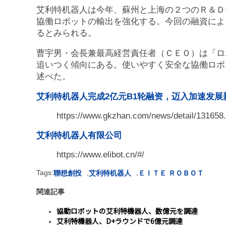
艾利特机器人は今年、蘇州と上海の２つのＲ＆Ｄ
協働ロボットの輸出を強化する。今回の融資によ
るとみられる。
曹宇男・会長兼最高経営責任者（ＣＥＯ）は「ロ
追いつく傾向にある。使いやすく安全な協働ロボ
述べた。
艾利特机器人完成2亿元B1轮融资，迈入加速发展
https://www.gkzhan.com/news/detail/131658.
艾利特机器人有限公司
https://www.elibot.cn/#/
Tags:
,
,
聯想創投
艾利特机器人
ＥＩＴＥ ＲＯＢＯＴ
関連記事
協動ロボットの艾利特機器人、数億元を調達
艾利特機器人、D+ラウンドで6億元調達