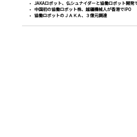
JAKAロボット、仏シュナイダーと協働ロボット開発
中国初の協働ロボット株、越疆機械人が香港でIPO
協働ロボットのＪＡＫＡ、３億元調達