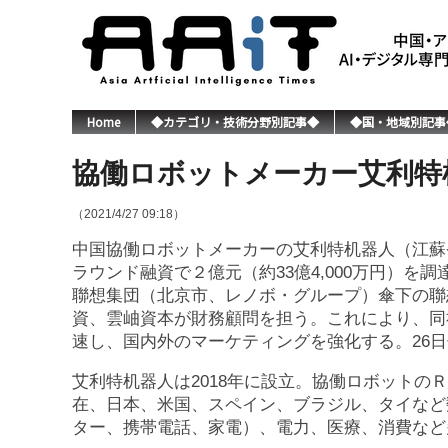
Home
◆カテゴリ・技術分野別記事◆
◆国・地域別記事
協働ロボットメーカー艾利特
（2021/4/27 09:18）
中国協働ロボットメーカーの艾利特机器人（江蘇
ラウンド融資で２億元（約33億4,000万円）
聯想集団（北京市、レノボ・グループ）傘下の聯
資、雲岫資本が財務顧問を担う。これにより、同
速し、国内外のマーケティングを強化する。26
艾利特机器人は2018年に設立。協働ロボットの
在、日本、米国、スペイン、ブラジル、タイなど
ター、携帯電話、家電）、電力、医療、消費など