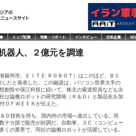
◆
トップ記事
特集・リポート
インタビュー
日系企業
NE
机器人、２億元を調達
省蘇州市、ＥＩＴＥ ＲＯＢＯＴ）はこのほど、Ｂ１
を調達したと発表した。この融資は、パソコン世界大手の
想創投や張江科投に続いて、株主の索道投資なども出
社は協働ロボットの研究開発（Ｒ＆Ｄ）と製品化を加
日付ＯＦＷＥＥＫが伝えた。
Ｒ＆Ｄ技術を持ち、国内外の市場へ進出している。現
数十カ国で販売が好調だ。自動車、３Ｃ（コンピュー
多くの業界で、同社の協働ロボットが活躍している。