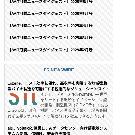
【AAiT月間ニュースダイジェスト】2026年6月号
【AAiT月間ニュースダイジェスト】2026年5月号
【AAiT月間ニュースダイジェスト】2026年4月号
【AAiT月間ニュースダイジェスト】2026年3月号
【AAiT月間ニュースダイジェスト】2026年2月号
PR NEWSWIRE
Enzene、コスト効率に優れ、高収率を実現する地域密着
型バイオ製造を可能にする包括的なソリューションスイー
ト「NeX™」 をリリース
インド、プネー,/PRNewswire/ — 世界
をリードする継続的イノベーション型
の開発・製造機関（CIDMO™）である
Enzeneは、政府、機関、バイオ医薬品企業が、場所を問
わず世界クラスのバイオ製造能力を確立できるようにす
る、変革的なエンド・ツー・エンドのパートナーシップモ
デル「NeX™」の立ち上げを発表しました。 同社の実績
ai&、Voltaiqと協業し、AIデータセンター向け蓄電池シス
あるEnzeneX® fully‑connected continuous
テムの品質、信頼性、安全性を確保