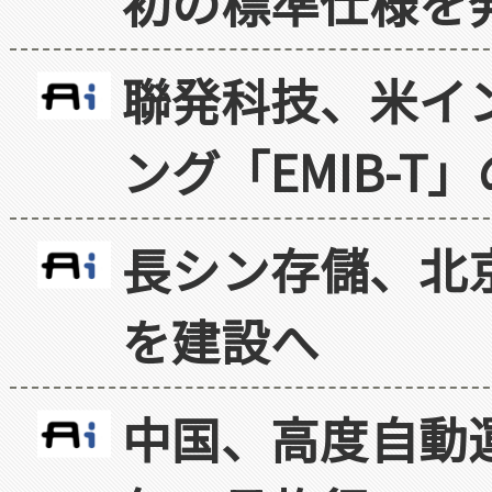
初の標準仕様を
聯発科技、米イ
ング「EMIB-T
長シン存儲、北京
を建設へ
中国、高度自動