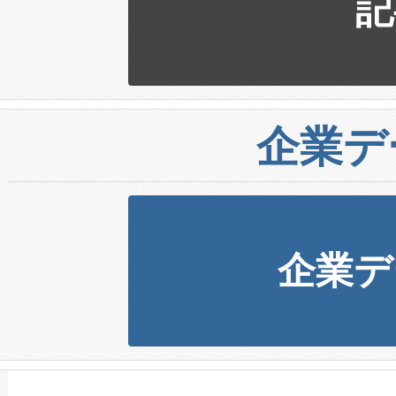
記
企業デ
企業デ