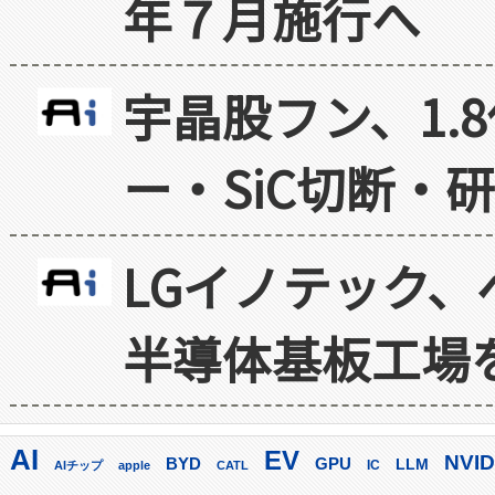
年７月施行へ
宇晶股フン、1.
ー・SiC切断・
LGイノテック、
半導体基板工場
AI
EV
NVID
GPU
BYD
LLM
AIチップ
apple
CATL
IC