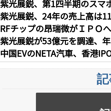
紫光展鋭、第1四半期のスマ
紫光展鋭、24年の売上高は11
RFチップの昂瑞微がＩＰＯ
紫光展鋭が53億元を調達、
中国EVのNETA汽車、香港I
記