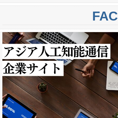
BESS stack to ensure battery qual
ートル先まで検出でき、これは
centers. Voltaiqは、a
トに対して約600メートルに
FA
からシステム統合、試運転、
では、反射率10％のターゲッ
クルの各段階のデータを監視
で向上し、最大検知距離は1,0
[…]
ットだけで最大1キロメートル
ルの変電所周囲を監視でき、
作業と点群処理を簡素化できま
Avia 2は、2種類のFOVオ
× 80°のノーマルモード、長距離
ードを切り替えて使用するこ
ることなく、単一のデバイス