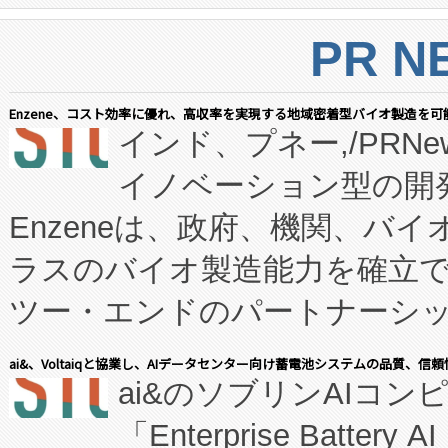
PR N
Enzene、コスト効率に優れ、高収率を実現する地域密着型バイオ製造を可
インド、プネー,/PRNe
イノベーション型の開発
Enzeneは、政府、機関、バ
ラスのバイオ製造能力を確立
ツー・エンドのパートナーシッ
表しました。 同社の実績あるEnzeneX®
ai&、Voltaiqと協業し、AIデータセンター向け蓄電池システムの品質、信
ai&のソブリンAIコンピ
manufacturing™ (FC
「Enterprise Batte
たNeXは、バイオ医薬品製造