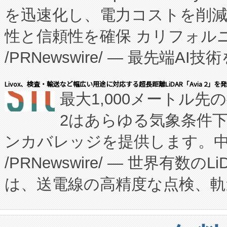
を迅速化し、電力コストを削
従来のフェッドバッチ施設の
性と信頼性を確保 カリフォルニア
に、患者やサプライチェーン
/PRNewswire/ — 最先端
キー方式で拡張性が高く、持
会社エーアイ・アンド：本社横
す。FCCM‑を活用した現地
Livox、検査・輸送など幅広い用途に対応する超長距離LiDAR「Avia 2」を
最大1,000メートル先
President原信平）と、エ
患者にとっての費用負担を大幅
2はあらゆる気象条件
ードするVoltaiqは、日本に
のアクセスを大幅に拡大することができ
ンカバレッジを提供します。中国
ーエネルギー貯蔵システム（B
Fully-Connected Continuous M
/PRNewswire/ — 世界有数の
た。 Voltaiq独自のAI搭
プログラムには、施設設計・内装
は、送電線の高精度な点検、軌
定、統合、導入、運用に至る
に関する技術移転および知的財産
や穀物倉庫におけるバルク材の
安全性を追跡し、確保する事を
構造化トレーニングカリキュ
リューション「Avia 2」を発