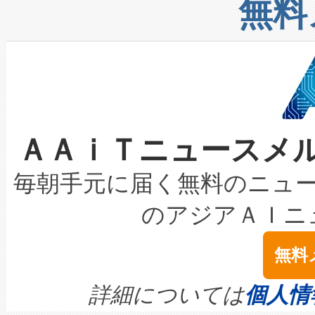
増加しているデータセンター
上げおよび商用化段階におけ
無料
したAvia 2は、1,000メ
る電力網に大きな負担をかけ
設備整備および立ち上げ調整
狭視野のFOVを切り替えるこ
事業者の負担軽減という課題
加組織は、Enzeneのバイオ
ケーブル、枝などの細かな対
系統連系を迅速にし、ピーク需
選定された製品について、自
なレーザースポットにより、高
限を超えて利用可能な電力容量
取得できる可能性もあります。
ＡＡｉＴニュースメ
な環境下でも豊かなディテー
持できるよう貢献します。こ
設には、3億～4億ドルかかるこ
キロメートル範囲を検出 Livox Unveil
ービスレベル契約（SLA）違
最高経営責任者（CEO）であるHi
毎朝手元に届く無料のニュ
LiDAR for Inspections, Transpor
テリー性能の劣化によるダウ
す。「当社のfully-connected c
のアジアＡＩニ
は1535 nmレーザーを搭載
念は、現在データセンターが
ームを利用すれば、6,000万～
無料
イズの小径化を実現すること
ます。 Voltaiq provides a comple
きます。この効率性は、フェ
す。ノーマルモードでは、Avia
quality and reliability for AI da
詳細については
個人情