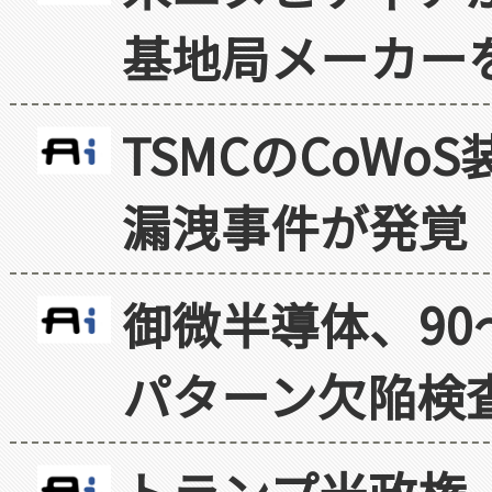
基地局メーカー
TSMCのCoW
漏洩事件が発覚
御微半導体、90
パターン欠陥検