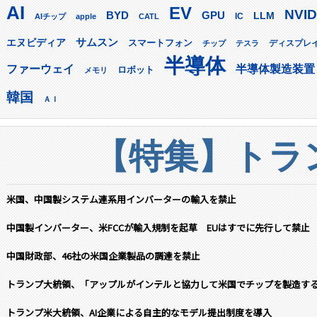
AI
EV
NVID
GPU
BYD
LLM
AIチップ
apple
CATL
IC
サムスン
エヌビディア
スマートフォン
ディスプレ
チップ
テスラ
半導体
ファーウェイ
半導体製造装置
ロボット
メモリ
韓国
ＡＩ
【特集】トラン
米国、中国製システム連系用インバーターの輸入を禁止
中国製インバーター、米FCCが輸入規制を起草 EUはすでに先行して禁止
中国財政部、46社の米国企業製品の調達を禁止
トランプ大統領、「アップルがインテルと協力して米国でチップを製造す
トランプ米大統領、AI企業による自主的なモデル提出制度を導入