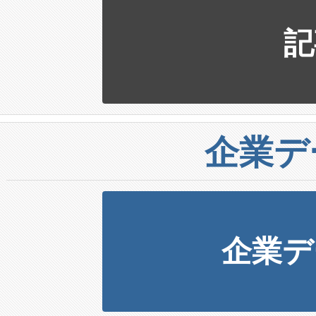
記
企業デ
企業デ