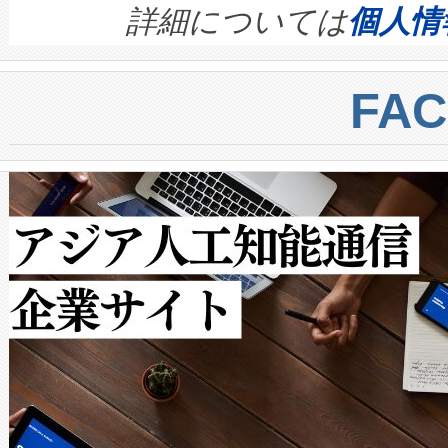
す。ノーマルモードでは、Avia
quality and reliability for AI da
詳細については
個人情
BESS stack to ensure battery qual
ートル先まで検出でき、これは
centers. Voltaiqは、a
トに対して約600メートルに
FA
からシステム統合、試運転、
では、反射率10％のターゲッ
クルの各段階のデータを監視
で向上し、最大検知距離は1,0
[…]
ットだけで最大1キロメートル
ルの変電所周囲を監視でき、
作業と点群処理を簡素化できま
Avia 2は、2種類のFOVオ
× 80°のノーマルモード、長距離
ードを切り替えて使用するこ