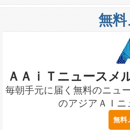
や穀物倉庫におけるバルク材の
安全性を追跡し、確保する事を
構造化トレーニングカリキュ
リューション「Avia 2」を発
増加しているデータセンター
上げおよび商用化段階におけ
無料
したAvia 2は、1,000メ
る電力網に大きな負担をかけ
設備整備および立ち上げ調整
狭視野のFOVを切り替えるこ
事業者の負担軽減という課題
加組織は、Enzeneのバイオ
ケーブル、枝などの細かな対
系統連系を迅速にし、ピーク需
選定された製品について、自
なレーザースポットにより、高
限を超えて利用可能な電力容量
取得できる可能性もあります。
ＡＡｉＴニュースメ
な環境下でも豊かなディテー
持できるよう貢献します。こ
設には、3億～4億ドルかかるこ
キロメートル範囲を検出 Livox Unveil
ービスレベル契約（SLA）違
最高経営責任者（CEO）であるHi
毎朝手元に届く無料のニュ
LiDAR for Inspections, Transpor
テリー性能の劣化によるダウ
す。「当社のfully-connected c
のアジアＡＩニ
は1535 nmレーザーを搭載
念は、現在データセンターが
ームを利用すれば、6,000万～
無料
イズの小径化を実現すること
ます。 Voltaiq provides a comple
きます。この効率性は、フェ