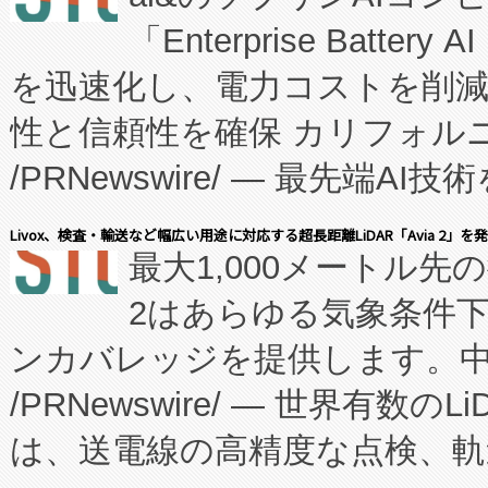
「Enterprise Batte
たNeXは、バイオ医薬品製造
を迅速化し、電力コストを削
従来のフェッドバッチ施設の
性と信頼性を確保 カリフォルニア
に、患者やサプライチェーン
/PRNewswire/ — 最先端
キー方式で拡張性が高く、持
会社エーアイ・アンド：本社横
す。FCCM‑を活用した現地
Livox、検査・輸送など幅広い用途に対応する超長距離LiDAR「Avia 2」を
最大1,000メートル先
President原信平）と、エ
患者にとっての費用負担を大幅
2はあらゆる気象条件
ードするVoltaiqは、日本に
のアクセスを大幅に拡大することができ
ンカバレッジを提供します。中国
ーエネルギー貯蔵システム（B
Fully-Connected Continuous M
/PRNewswire/ — 世界有数の
た。 Voltaiq独自のAI搭
プログラムには、施設設計・内装
は、送電線の高精度な点検、軌
定、統合、導入、運用に至る
に関する技術移転および知的財産