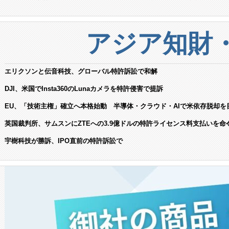
アジア知財
エリクソンと伝音科技、グローバル特許訴訟で和解
DJI、米国でInsta360のLunaカメラを特許侵害で提訴
EU、「技術主権」確立へ本格始動 半導体・クラウド・AIで米依存脱却を
英国裁判所、サムスンにZTEへの3.9億ドルの特許ライセンス料支払いを命
宇樹科技が勝訴、IPO直前の特許訴訟で