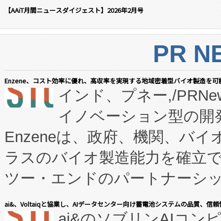
【AAiT月間ニュースダイジェスト】2026年2月号
PR N
Enzene、コスト効率に優れ、高収率を実現する地域密着型バイオ製造を可
インド、プネー,/PRNe
イノベーション型の開発
Enzeneは、政府、機関、バ
ラスのバイオ製造能力を確立
ツー・エンドのパートナーシッ
表しました。 同社の実績あるEnzeneX®
ai&、Voltaiqと協業し、AIデータセンター向け蓄電池システムの品質、信
ai&のソブリンAIコンピ
manufacturing™ (FC