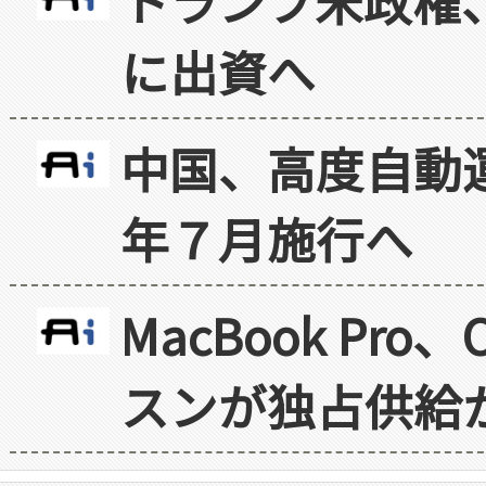
トランプ米政権
に出資へ
中国、高度自動
年７月施行へ
MacBook Pr
スンが独占供給