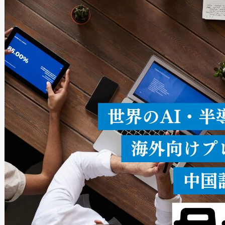
× 80°のノーマルモード、長距離
ードを切り替えて使用するこ
ることなく、単一のデバイス
うにします。遠距離まで届く
密度なスキャ
[…]