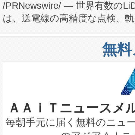
/PRNewswire/ — 世界有数の
た。 Voltaiq独自のAI搭
プログラムには、施設設計・内装
は、送電線の高精度な点検、軌
定、統合、導入、運用に至る
に関する技術移転および知的財産
や穀物倉庫におけるバルク材の
安全性を追跡し、確保する事を
構造化トレーニングカリキュ
リューション「Avia 2」を発
増加しているデータセンター
上げおよび商用化段階におけ
無料
したAvia 2は、1,000メ
る電力網に大きな負担をかけ
設備整備および立ち上げ調整
狭視野のFOVを切り替えるこ
事業者の負担軽減という課題
加組織は、Enzeneのバイオ
ケーブル、枝などの細かな対
系統連系を迅速にし、ピーク需
選定された製品について、自
なレーザースポットにより、高
限を超えて利用可能な電力容量
取得できる可能性もあります。
ＡＡｉＴニュースメ
な環境下でも豊かなディテー
持できるよう貢献します。こ
設には、3億～4億ドルかかるこ
キロメートル範囲を検出 Livox Unveil
ービスレベル契約（SLA）違
最高経営責任者（CEO）であるHi
毎朝手元に届く無料のニュ
LiDAR for Inspections, Transpor
テリー性能の劣化によるダウ
す。「当社のfully-connected c