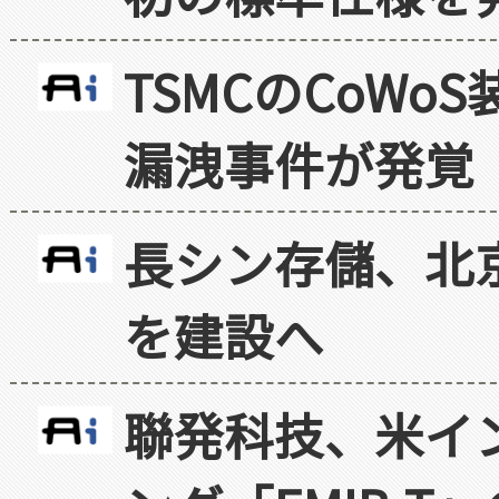
TSMCのCoW
漏洩事件が発覚
長シン存儲、北京
を建設へ
聯発科技、米イ