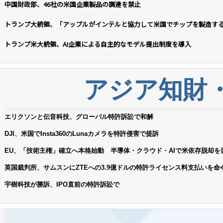
中国財政部、46社の米国企業製品の調達を禁止
トランプ大統領、「アップルがインテルと協力して米国でチップを製造す
トランプ米大統領、AI企業による自主的なモデル提出制度を導入
アジア知財
エリクソンと伝音科技、グローバル特許訴訟で和解
DJI、米国でInsta360のLunaカメラを特許侵害で提訴
EU、「技術主権」確立へ本格始動 半導体・クラウド・AIで米依存脱却を
英国裁判所、サムスンにZTEへの3.9億ドルの特許ライセンス料支払いを命
宇樹科技が勝訴、IPO直前の特許訴訟で