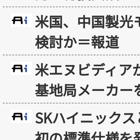
米国、中国製光
検討か＝報道
米エヌビディア
基地局メーカー
SKハイニックス
初の標準仕様を