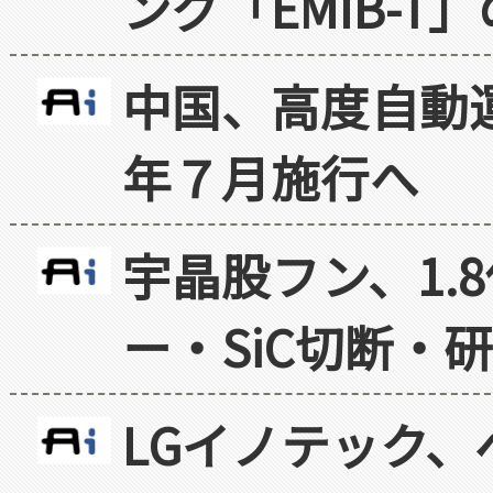
ング「EMIB-T
中国、高度自動
年７月施行へ
宇晶股フン、1.
ー・SiC切断・
LGイノテック、