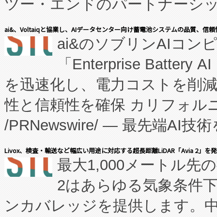
ツー・エンドのパートナーシッ
表しました。 同社の実績あるEnzeneX®
ai&、Voltaiqと協業し、AIデータセンター向け蓄電池システムの品質、信
ai&のソブリンAIコンピ
manufacturing™ (FC
「Enterprise Batte
たNeXは、バイオ医薬品製造
を迅速化し、電力コストを削
従来のフェッドバッチ施設の
性と信頼性を確保 カリフォルニア
に、患者やサプライチェーン
/PRNewswire/ — 最先端
キー方式で拡張性が高く、持
会社エーアイ・アンド：本社横
す。FCCM‑を活用した現地
Livox、検査・輸送など幅広い用途に対応する超長距離LiDAR「Avia 2」を
最大1,000メートル先
President原信平）と、エ
患者にとっての費用負担を大幅
2はあらゆる気象条件
ードするVoltaiqは、日本に
のアクセスを大幅に拡大することができ
ンカバレッジを提供します。中国
ーエネルギー貯蔵システム（B
Fully-Connected Continuous M