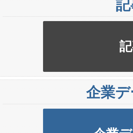
記
記
企業デ