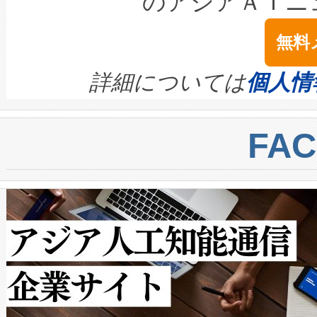
のアジアＡＩニ
は1535 nmレーザーを搭載
念は、現在データセンターが
ームを利用すれば、6,000万～
無料
イズの小径化を実現すること
ます。 Voltaiq provides a comple
きます。この効率性は、フェ
す。ノーマルモードでは、Avia
quality and reliability for AI da
詳細については
個人情
BESS stack to ensure battery qual
ートル先まで検出でき、これは
centers. Voltaiqは、a
トに対して約600メートルに
FA
からシステム統合、試運転、
では、反射率10％のターゲッ
クルの各段階のデータを監視
で向上し、最大検知距離は1,0
[…]
ットだけで最大1キロメートル
ルの変電所周囲を監視でき、
作業と点群処理を簡素化できま
Avia 2は、2種類のFOVオ