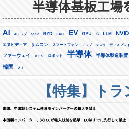
半導体基板工場
AI
EV
NVID
GPU
BYD
LLM
AIチップ
apple
CATL
IC
サムスン
エヌビディア
スマートフォン
ディスプレ
チップ
テスラ
半導体
ファーウェイ
半導体製造装置
ロボット
メモリ
韓国
ＡＩ
【特集】トラン
米国、中国製システム連系用インバーターの輸入を禁止
中国製インバーター、米FCCが輸入規制を起草 EUはすでに先行して禁止