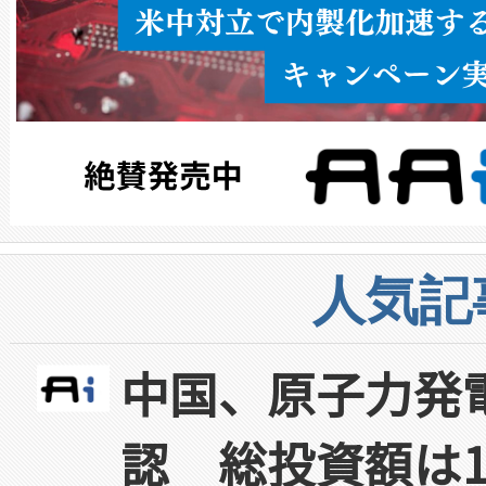
人気記
中国、原子力発
認 総投資額は1