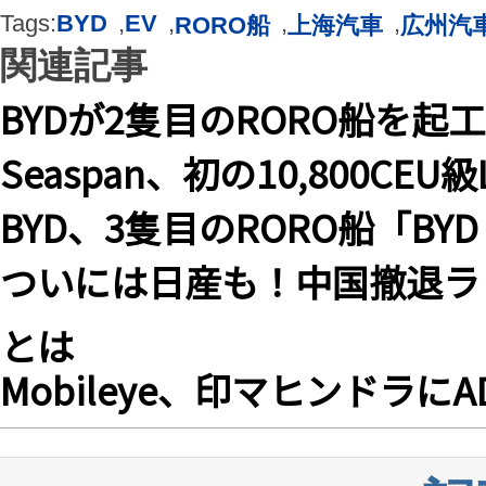
Tags:
BYD
,
EV
,
,
,
RORO船
上海汽車
広州汽
関連記事
BYDが2隻目のRORO船を起
Seaspan、初の10,800C
BYD、3隻目のRORO船「BYD
ついには日産も！中国撤退ラ
とは
Mobileye、印マヒンドラに