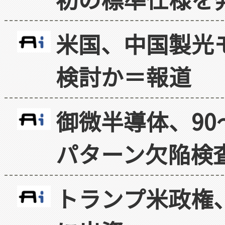
米国、中国製光
検討か＝報道
御微半導体、90
パターン欠陥検
トランプ米政権