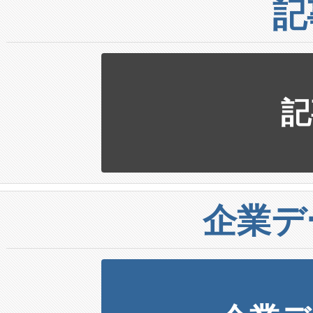
記
記
企業デ