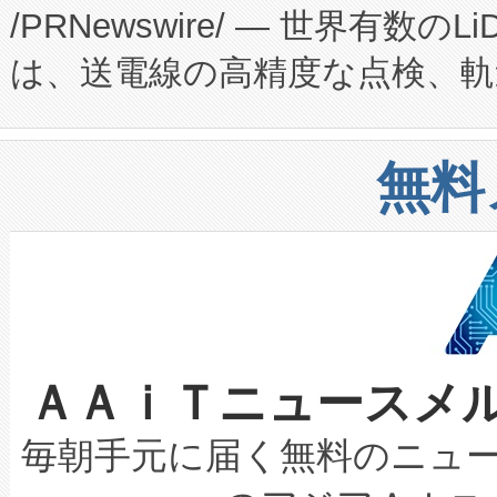
/PRNewswire/ — 世界有数の
た。 Voltaiq独自のAI搭
プログラムには、施設設計・内装
は、送電線の高精度な点検、軌
定、統合、導入、運用に至る
に関する技術移転および知的財産
や穀物倉庫におけるバルク材の
安全性を追跡し、確保する事を
構造化トレーニングカリキュ
リューション「Avia 2」を発
増加しているデータセンター
上げおよび商用化段階におけ
無料
したAvia 2は、1,000メ
る電力網に大きな負担をかけ
設備整備および立ち上げ調整
狭視野のFOVを切り替えるこ
事業者の負担軽減という課題
加組織は、Enzeneのバイオ
ケーブル、枝などの細かな対
系統連系を迅速にし、ピーク需
選定された製品について、自
なレーザースポットにより、高
限を超えて利用可能な電力容量
取得できる可能性もあります。
ＡＡｉＴニュースメ
な環境下でも豊かなディテー
持できるよう貢献します。こ
設には、3億～4億ドルかかるこ
キロメートル範囲を検出 Livox Unveil
ービスレベル契約（SLA）違
最高経営責任者（CEO）であるHi
毎朝手元に届く無料のニュ
LiDAR for Inspections, Transpor
テリー性能の劣化によるダウ
す。「当社のfully-connected c