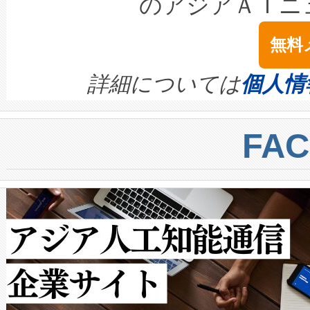
のアジアＡＩニ
は1535 nmレーザーを搭載
念は、現在データセンターが
ームを利用すれば、6,000万～
無料
イズの小径化を実現すること
ます。 Voltaiq provides a comple
きます。この効率性は、フェ
す。ノーマルモードでは、Avia
quality and reliability for AI da
詳細については
個人情
BESS stack to ensure battery qual
ートル先まで検出でき、これは
centers. Voltaiqは、a
トに対して約600メートルに
FA
からシステム統合、試運転、
では、反射率10％のターゲッ
クルの各段階のデータを監視
で向上し、最大検知距離は1,0
[…]
ットだけで最大1キロメートル
ルの変電所周囲を監視でき、
作業と点群処理を簡素化できま