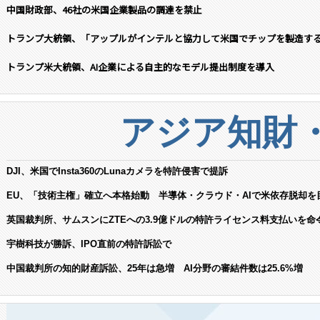
中国財政部、46社の米国企業製品の調達を禁止
トランプ大統領、「アップルがインテルと協力して米国でチップを製造す
トランプ米大統領、AI企業による自主的なモデル提出制度を導入
アジア知財
DJI、米国でInsta360のLunaカメラを特許侵害で提訴
EU、「技術主権」確立へ本格始動 半導体・クラウド・AIで米依存脱却を
英国裁判所、サムスンにZTEへの3.9億ドルの特許ライセンス料支払いを命
宇樹科技が勝訴、IPO直前の特許訴訟で
中国裁判所の知的財産訴訟、25年は急増 AI分野の審結件数は25.6%増