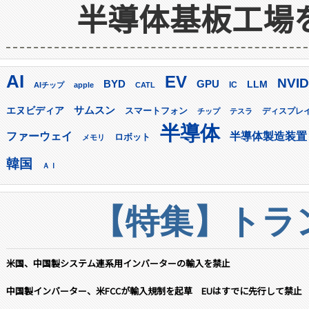
半導体基板工場
AI
EV
NVID
GPU
BYD
LLM
AIチップ
apple
CATL
IC
サムスン
エヌビディア
スマートフォン
ディスプレ
チップ
テスラ
半導体
ファーウェイ
半導体製造装置
ロボット
メモリ
韓国
ＡＩ
【特集】トラン
米国、中国製システム連系用インバーターの輸入を禁止
中国製インバーター、米FCCが輸入規制を起草 EUはすでに先行して禁止