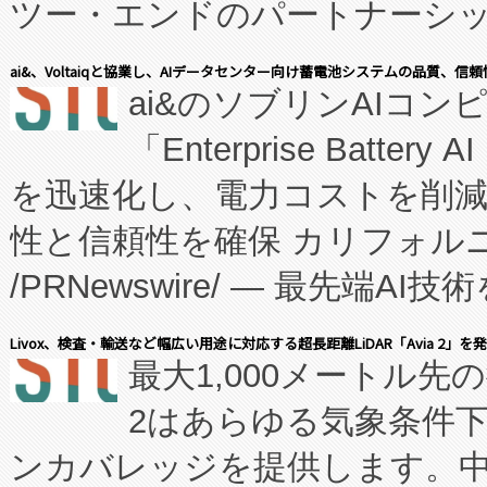
ツー・エンドのパートナーシッ
表しました。 同社の実績あるEnzeneX®
ai&、Voltaiqと協業し、AIデータセンター向け蓄電池システムの品質、信
ai&のソブリンAIコンピ
manufacturing™ (FC
「Enterprise Batte
たNeXは、バイオ医薬品製造
を迅速化し、電力コストを削
従来のフェッドバッチ施設の
性と信頼性を確保 カリフォルニア
に、患者やサプライチェーン
/PRNewswire/ — 最先端
キー方式で拡張性が高く、持
会社エーアイ・アンド：本社横
す。FCCM‑を活用した現地
Livox、検査・輸送など幅広い用途に対応する超長距離LiDAR「Avia 2」を
最大1,000メートル先
President原信平）と、エ
患者にとっての費用負担を大幅
2はあらゆる気象条件
ードするVoltaiqは、日本に
のアクセスを大幅に拡大することができ
ンカバレッジを提供します。中国
ーエネルギー貯蔵システム（B
Fully-Connected Continuous M