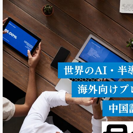
Avia 2は、2種類のFOVオ
× 80°のノーマルモード、長距離
ードを切り替えて使用するこ
ることなく、単一のデバイス
うにします。遠距離まで届く
密度なスキャ
[…]