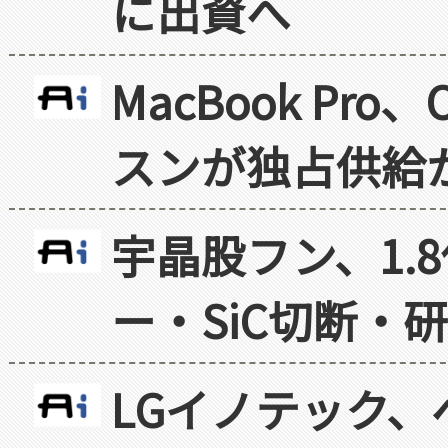
に出資へ
MacBook Pr
スンが独占供給
宇晶股フン、1.
ー・SiC切断・
LGイノテック、