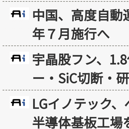
中国、高度自動
年７月施行へ
宇晶股フン、1.
ー・SiC切断・
LGイノテック、
半導体基板工場