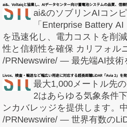
表しました。 同社の実績あるEnzeneX®
ai&、Voltaiqと協業し、AIデータセンター向け蓄電池システムの品質、信
ai&のソブリンAIコンピ
manufacturing™ (FC
「Enterprise Batte
たNeXは、バイオ医薬品製造
を迅速化し、電力コストを削
従来のフェッドバッチ施設の
性と信頼性を確保 カリフォルニア
に、患者やサプライチェーン
/PRNewswire/ — 最先端
キー方式で拡張性が高く、持
会社エーアイ・アンド：本社横
す。FCCM‑を活用した現地
Livox、検査・輸送など幅広い用途に対応する超長距離LiDAR「Avia 2」を
最大1,000メートル先
President原信平）と、エ
患者にとっての費用負担を大幅
2はあらゆる気象条件
ードするVoltaiqは、日本に
のアクセスを大幅に拡大することができ
ンカバレッジを提供します。中国
ーエネルギー貯蔵システム（B
Fully-Connected Continuous M
/PRNewswire/ — 世界有数の
た。 Voltaiq独自のAI搭
プログラムには、施設設計・内装