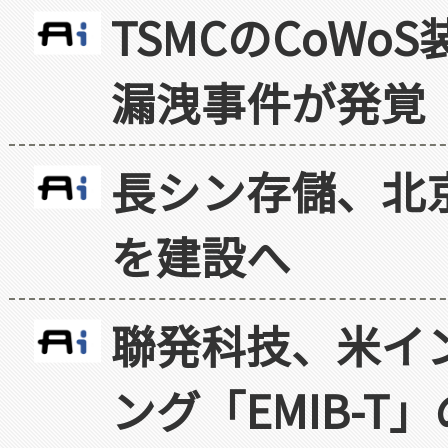
TSMCのCoW
漏洩事件が発覚
長シン存儲、北京
を建設へ
聯発科技、米イ
ング「EMIB-T