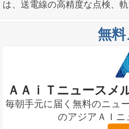
は、送電線の高精度な点検、軌
定、統合、導入、運用に至る
に関する技術移転および知的財産
や穀物倉庫におけるバルク材の
安全性を追跡し、確保する事を
構造化トレーニングカリキュ
リューション「Avia 2」を発
増加しているデータセンター
上げおよび商用化段階におけ
無料
したAvia 2は、1,000メ
る電力網に大きな負担をかけ
設備整備および立ち上げ調整
狭視野のFOVを切り替えるこ
事業者の負担軽減という課題
加組織は、Enzeneのバイオ
ケーブル、枝などの細かな対
系統連系を迅速にし、ピーク需
選定された製品について、自
なレーザースポットにより、高
限を超えて利用可能な電力容量
取得できる可能性もあります。
ＡＡｉＴニュースメ
な環境下でも豊かなディテー
持できるよう貢献します。こ
設には、3億～4億ドルかかるこ
キロメートル範囲を検出 Livox Unveil
ービスレベル契約（SLA）違
最高経営責任者（CEO）であるHi
毎朝手元に届く無料のニュ
LiDAR for Inspections, Transpor
テリー性能の劣化によるダウ
す。「当社のfully-connected c
のアジアＡＩニ
は1535 nmレーザーを搭載
念は、現在データセンターが
ームを利用すれば、6,000万～