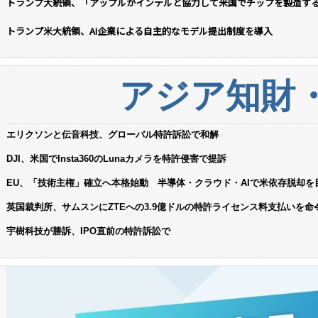
トランプ大統領、「アップルがインテルと協力して米国でチップを製造す
トランプ米大統領、AI企業による自主的なモデル提出制度を導入
アジア知財
エリクソンと伝音科技、グローバル特許訴訟で和解
DJI、米国でInsta360のLunaカメラを特許侵害で提訴
EU、「技術主権」確立へ本格始動 半導体・クラウド・AIで米依存脱却を
英国裁判所、サムスンにZTEへの3.9億ドルの特許ライセンス料支払いを命
宇樹科技が勝訴、IPO直前の特許訴訟で