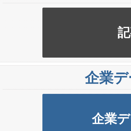
記
企業デ
企業デ