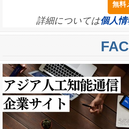
無料
イズの小径化を実現すること
ます。 Voltaiq provides a comple
きます。この効率性は、フェ
す。ノーマルモードでは、Avia
quality and reliability for AI da
詳細については
個人情
BESS stack to ensure battery qual
ートル先まで検出でき、これは
centers. Voltaiqは、a
トに対して約600メートルに
FA
からシステム統合、試運転、
では、反射率10％のターゲッ
クルの各段階のデータを監視
で向上し、最大検知距離は1,0
[…]
ットだけで最大1キロメートル
ルの変電所周囲を監視でき、
作業と点群処理を簡素化できま
Avia 2は、2種類のFOVオ
× 80°のノーマルモード、長距離