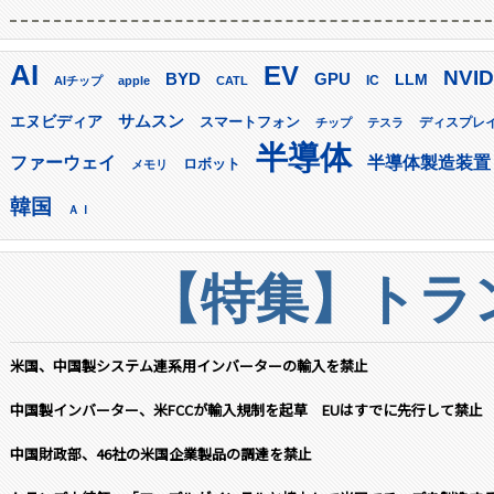
AI
EV
NVID
GPU
BYD
LLM
AIチップ
apple
CATL
IC
サムスン
エヌビディア
スマートフォン
ディスプレ
チップ
テスラ
半導体
ファーウェイ
半導体製造装置
ロボット
メモリ
韓国
ＡＩ
【特集】トラン
米国、中国製システム連系用インバーターの輸入を禁止
中国製インバーター、米FCCが輸入規制を起草 EUはすでに先行して禁止
中国財政部、46社の米国企業製品の調達を禁止