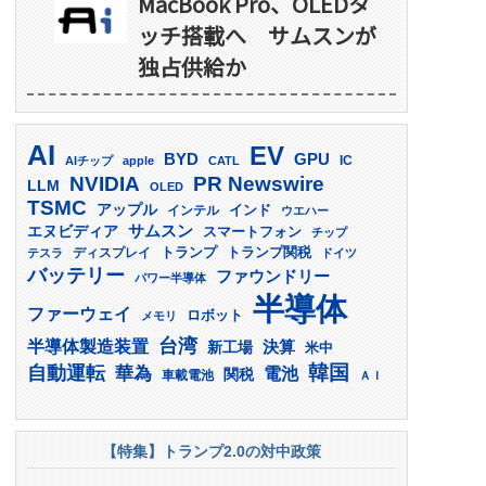
MacBook Pro、OLEDタ
ッチ搭載へ サムスンが
独占供給か
AI
EV
GPU
BYD
AIチップ
apple
CATL
IC
PR Newswire
NVIDIA
LLM
OLED
TSMC
アップル
インド
インテル
ウエハー
サムスン
エヌビディア
スマートフォン
チップ
トランプ
ディスプレイ
トランプ関税
テスラ
ドイツ
バッテリー
ファウンドリー
パワー半導体
半導体
ファーウェイ
ロボット
メモリ
台湾
半導体製造装置
決算
新工場
米中
韓国
自動運転
華為
電池
関税
車載電池
ＡＩ
【特集】トランプ2.0の対中政策