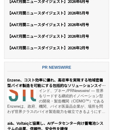
【AAiT月間ニュースダイジェスト】2026年6月号
【AAiT月間ニュースダイジェスト】2026年5月号
【AAiT月間ニュースダイジェスト】2026年4月号
【AAiT月間ニュースダイジェスト】2026年3月号
【AAiT月間ニュースダイジェスト】2026年2月号
PR NEWSWIRE
Enzene、コスト効率に優れ、高収率を実現する地域密着
型バイオ製造を可能にする包括的なソリューションスイー
ト「NeX™」 をリリース
インド、プネー,/PRNewswire/ — 世界
をリードする継続的イノベーション型
の開発・製造機関（CIDMO™）である
Enzeneは、政府、機関、バイオ医薬品企業が、場所を問
わず世界クラスのバイオ製造能力を確立できるようにす
る、変革的なエンド・ツー・エンドのパートナーシップモ
デル「NeX™」の立ち上げを発表しました。 同社の実績
ai&、Voltaiqと協業し、AIデータセンター向け蓄電池シス
あるEnzeneX® fully‑connected continuous
テムの品質、信頼性、安全性を確保