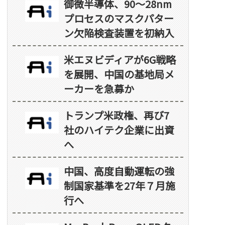
御微半導体、90～28nm
プロセスのマスクパター
ン欠陥検査装置を初納入
米エヌビディアが6G戦略
を展開、中国の基地局メ
ーカーを急募か
トランプ米政権、再び7
社のハイテク企業に出資
へ
中国、高度自動運転の強
制国家基準を27年７月施
行へ