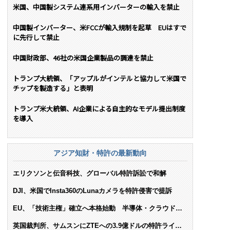
米国、中国製システム連系用インバーターの輸入を禁止
中国製インバーター、米FCCが輸入規制を起草 EUはすで
に先行して禁止
中国財政部、46社の米国企業製品の調達を禁止
トランプ大統領、「アップルがインテルと協力して米国で
チップを製造する」と表明
トランプ米大統領、AI企業による自主的なモデル提出制度
を導入
アジア知財・特許の最新動向
エリクソンと伝音科技、グローバル特許訴訟で和解
DJI、米国でInsta360のLunaカメラを特許侵害で提訴
EU、「技術主権」確立へ本格始動 半導体・クラウド・
AIで米依存脱却を目指す
英国裁判所、サムスンにZTEへの3.9億ドルの特許ライセ