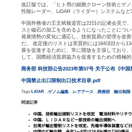
改訂版では、「ヒト用の細胞クローン技術とゲノ
性能レーダー、LiDAR（ライダー）システムな
中国外務省の王文斌報道官は22日の記者会見で
スと磁石の加工を含めるようになったことについ
発展情勢の変化に適応し、技術貿易の管理を改善
だ。 改定後のリストは実質的には164項目から
展を促進するために、常に開放を主張しており、
して、国際経済貿易協力を促進するための積極的
商务部 科技部公告2023年第57号 关于公布《
中国禁止出口限制出口技术目录.pdf
Tags:
LiDAR
,
,
,
,
ゲノム編集
レアアース
商務部
輸出制限
関連記事
中国、技術輸出規制リストを改定 電池材料やリチウ
中国、ＬｉＤＡＲなど一部技術の輸出規制へ
台湾が輸出管制リストを改定、先端半導体装置など3
中国のIC輸出額、今年1〜8月は24.8％増の7360億元