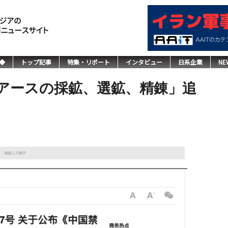
◆
トップ記事
特集・リポート
インタビュー
日系企業
NE
アースの採鉱、選鉱、精錬」追