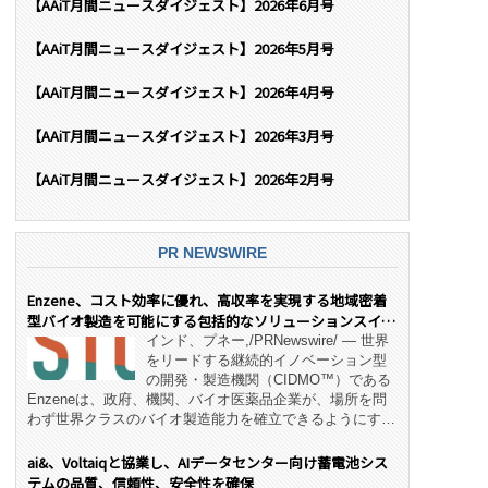
【AAiT月間ニュースダイジェスト】2026年6月号
【AAiT月間ニュースダイジェスト】2026年5月号
【AAiT月間ニュースダイジェスト】2026年4月号
【AAiT月間ニュースダイジェスト】2026年3月号
【AAiT月間ニュースダイジェスト】2026年2月号
PR NEWSWIRE
Enzene、コスト効率に優れ、高収率を実現する地域密着
型バイオ製造を可能にする包括的なソリューションスイー
ト「NeX™」 をリリース
インド、プネー,/PRNewswire/ — 世界
をリードする継続的イノベーション型
の開発・製造機関（CIDMO™）である
Enzeneは、政府、機関、バイオ医薬品企業が、場所を問
わず世界クラスのバイオ製造能力を確立できるようにす
る、変革的なエンド・ツー・エンドのパートナーシップモ
デル「NeX™」の立ち上げを発表しました。 同社の実績
ai&、Voltaiqと協業し、AIデータセンター向け蓄電池シス
あるEnzeneX® fully‑connected continuous
テムの品質、信頼性、安全性を確保