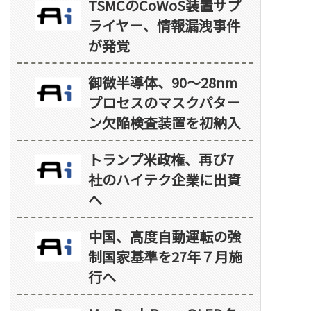
TSMCのCoWoS装置サプ
ライヤー、情報漏洩事件
が発覚
御微半導体、90～28nm
プロセスのマスクパター
ン欠陥検査装置を初納入
トランプ米政権、再び7
社のハイテク企業に出資
へ
中国、高度自動運転の強
制国家基準を27年７月施
行へ