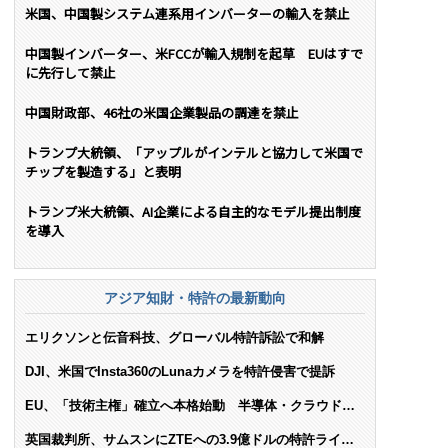
米国、中国製システム連系用インバーターの輸入を禁止
中国製インバーター、米FCCが輸入規制を起草 EUはすで
に先行して禁止
中国財政部、46社の米国企業製品の調達を禁止
トランプ大統領、「アップルがインテルと協力して米国で
チップを製造する」と表明
トランプ米大統領、AI企業による自主的なモデル提出制度
を導入
アジア知財・特許の最新動向
エリクソンと伝音科技、グローバル特許訴訟で和解
DJI、米国でInsta360のLunaカメラを特許侵害で提訴
EU、「技術主権」確立へ本格始動 半導体・クラウド・
AIで米依存脱却を目指す
英国裁判所、サムスンにZTEへの3.9億ドルの特許ライセ