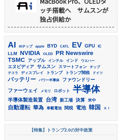
MacBook Pro、OLEDタ
ッチ搭載へ サムスンが
独占供給か
AI
EV
GPU
BYD
AIチップ
apple
CATL
IC
PR Newswire
NVIDIA
LLM
OLED
TSMC
アップル
インド
インテル
ウエハー
サムスン
エヌビディア
スマートフォン
チップ
トランプ
ディスプレイ
トランプ関税
テスラ
ドイツ
バッテリー
ファウンドリー
パワー半導体
半導体
ファーウェイ
ロボット
メモリ
台湾
半導体製造装置
決算
新工場
米中
韓国
自動運転
華為
電池
関税
車載電池
ＡＩ
【特集】トランプ2.0の対中政策