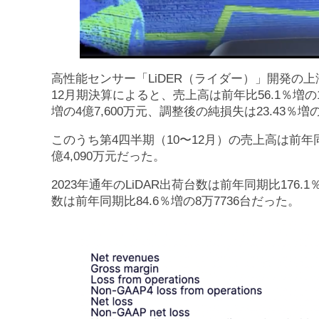
高性能センサー「LiDER（ライダー）」開発の上海
12月期決算によると、売上高は前年比56.1％増の18
増の4億7,600万元、調整後の純損失は23.43％増
このうち第4四半期（10〜12月）の売上高は前年同期
億4,090万元だった。
2023年通年のLiDAR出荷台数は前年同期比176.
数は前年同期比84.6％増の8万7736台だった。