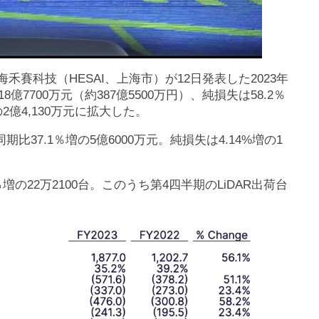
禾賽科技（HESAI、上海市）が12日発表した2023年
億7700万元（約387億5500万円）、純損失は58.2％
の2億4,130万元に拡大した。
比37.1％増の5億6000万元。純損失は4.14%増の1
1％増の22万2100台。このうち第4四半期のLiDAR出荷台