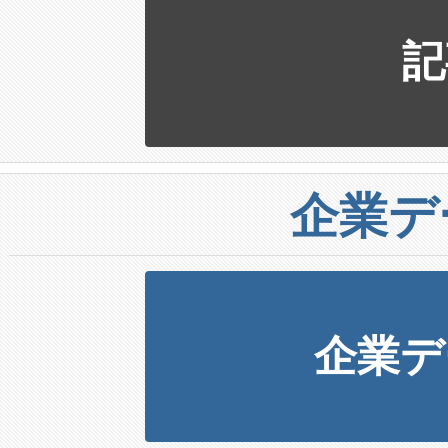
記
企業デ
企業デ