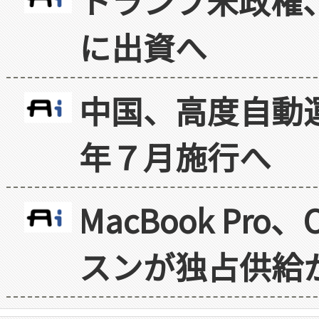
トランプ米政権
に出資へ
中国、高度自動
年７月施行へ
MacBook Pr
スンが独占供給