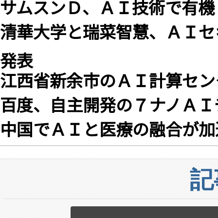
サムスンＤ、ＡＩ技術で有機
清華大学と瑞菜智慧、ＡＩセ
発表
江西省新余市のＡＩ計算センタ
百度、自主開発の７ナノＡＩ
中国でＡＩと医療の融合が加
記