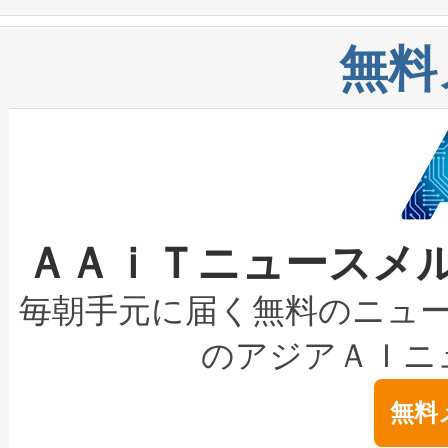
や穀物倉庫におけるバルク材の
安全性を追跡し、確保する事を
構造化トレーニングカリキュ
リューション「Avia 2」を発
増加しているデータセンター
上げおよび商用化段階におけ
無料
したAvia 2は、1,000メ
る電力網に大きな負担をかけ
設備整備および立ち上げ調整
狭視野のFOVを切り替えるこ
事業者の負担軽減という課題
加組織は、Enzeneのバイオ
ケーブル、枝などの細かな対
系統連系を迅速にし、ピーク需
選定された製品について、自
なレーザースポットにより、高
限を超えて利用可能な電力容量
取得できる可能性もあります。
ＡＡｉＴニュースメ
な環境下でも豊かなディテー
持できるよう貢献します。こ
設には、3億～4億ドルかかるこ
キロメートル範囲を検出 Livox Unveil
ービスレベル契約（SLA）違
最高経営責任者（CEO）であるHi
毎朝手元に届く無料のニュ
LiDAR for Inspections, Transpor
テリー性能の劣化によるダウ
す。「当社のfully-connected c
のアジアＡＩニ
は1535 nmレーザーを搭載
念は、現在データセンターが
ームを利用すれば、6,000万～
無料
イズの小径化を実現すること
ます。 Voltaiq provides a comple
きます。この効率性は、フェ