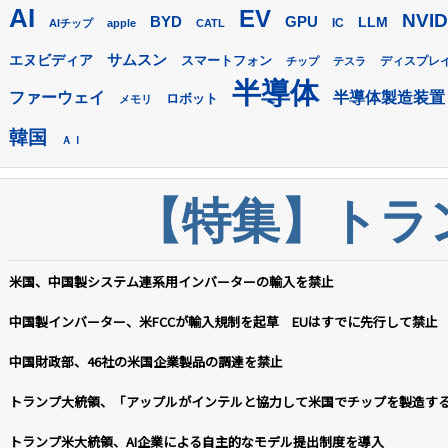
AI
EV
NVID
GPU
BYD
LLM
AIチップ
apple
CATL
IC
サムスン
エヌビディア
スマートフォン
ディスプレ
チップ
テスラ
半導体
ファーウェイ
半導体製造装置
ロボット
メモリ
韓国
ＡＩ
【特集】トラン
米国、中国製システム連系用インバーターの輸入を禁止
中国製インバーター、米FCCが輸入規制を起草 EUはすでに先行して禁止
中国財政部、46社の米国企業製品の調達を禁止
トランプ大統領、「アップルがインテルと協力して米国でチップを製造す
トランプ米大統領、AI企業による自主的なモデル提出制度を導入