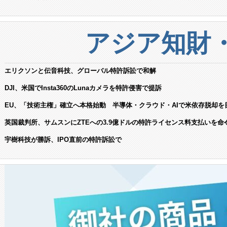
アジア知財
エリクソンと伝音科技、グローバル特許訴訟で和解
DJI、米国でInsta360のLunaカメラを特許侵害で提訴
EU、「技術主権」確立へ本格始動 半導体・クラウド・AIで米依存脱却を
英国裁判所、サムスンにZTEへの3.9億ドルの特許ライセンス料支払いを命
宇樹科技が勝訴、IPO直前の特許訴訟で