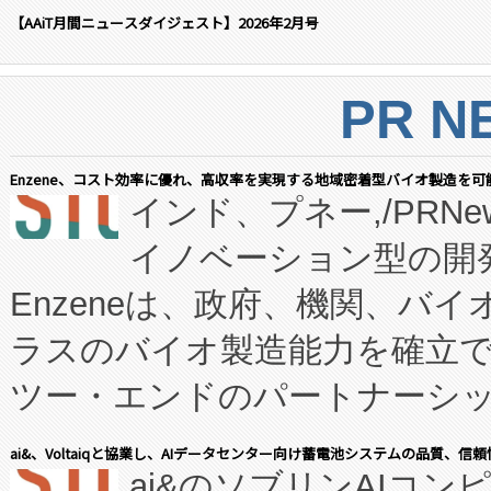
【AAiT月間ニュースダイジェスト】2026年2月号
PR N
Enzene、コスト効率に優れ、高収率を実現する地域密着型バイオ製造を可
インド、プネー,/PRNe
イノベーション型の開発
Enzeneは、政府、機関、バ
ラスのバイオ製造能力を確立
ツー・エンドのパートナーシッ
表しました。 同社の実績あるEnzeneX®
ai&、Voltaiqと協業し、AIデータセンター向け蓄電池システムの品質、信
ai&のソブリンAIコンピ
manufacturing™ (FC