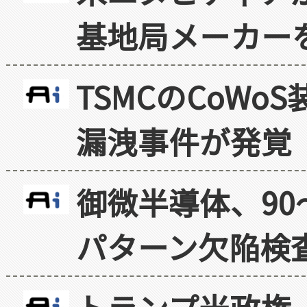
基地局メーカー
TSMCのCoW
漏洩事件が発覚
御微半導体、90
パターン欠陥検