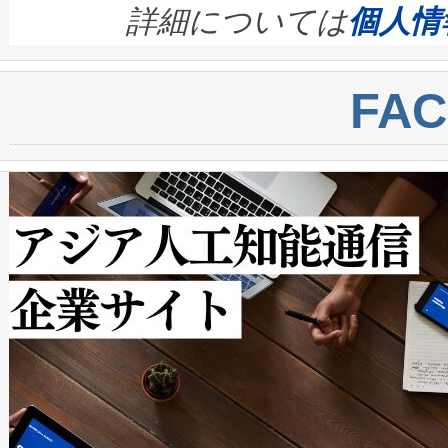
す。ノーマルモードでは、Avia
quality and reliability for AI da
詳細については
個人情
BESS stack to ensure battery qual
ートル先まで検出でき、これは
centers. Voltaiqは、a
トに対して約600メートルに
FA
からシステム統合、試運転、
では、反射率10％のターゲッ
クルの各段階のデータを監視
で向上し、最大検知距離は1,0
[…]
ットだけで最大1キロメートル
ルの変電所周囲を監視でき、
作業と点群処理を簡素化できま
Avia 2は、2種類のFOVオ
× 80°のノーマルモード、長距離
ードを切り替えて使用するこ