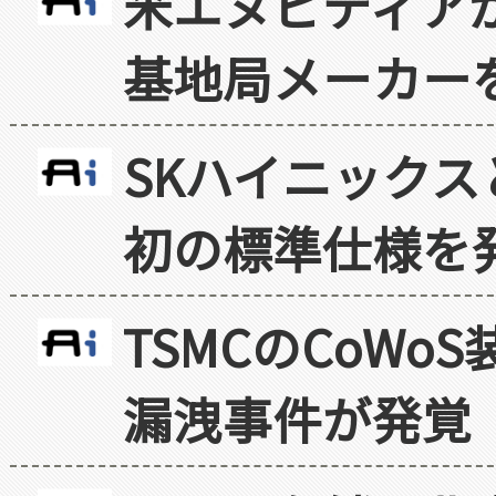
米エヌビディア
基地局メーカー
SKハイニックス
初の標準仕様を
TSMCのCoW
漏洩事件が発覚