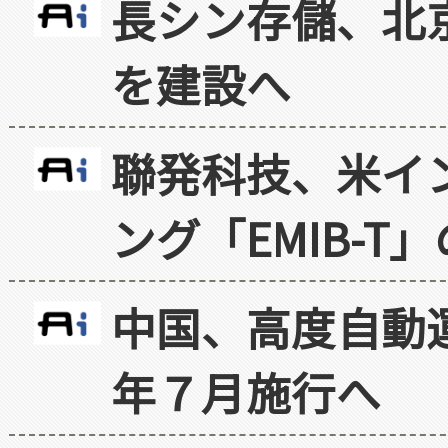
長シン存儲、北京
を建設へ
聯発科技、米イ
ング「EMIB-T
中国、高度自動
年７月施行へ