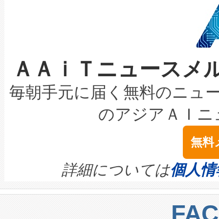
狭視野のFOVを切り替えるこ
事業者の負担軽減という課題
加組織は、Enzeneのバイオ
ケーブル、枝などの細かな対
系統連系を迅速にし、ピーク需
選定された製品について、自
なレーザースポットにより、高
限を超えて利用可能な電力容量
取得できる可能性もあります。
ＡＡｉＴニュースメ
な環境下でも豊かなディテー
持できるよう貢献します。こ
設には、3億～4億ドルかかるこ
キロメートル範囲を検出 Livox Unveil
ービスレベル契約（SLA）違
最高経営責任者（CEO）であるHi
毎朝手元に届く無料のニュ
LiDAR for Inspections, Transpor
テリー性能の劣化によるダウ
す。「当社のfully-connected c
のアジアＡＩニ
は1535 nmレーザーを搭載
念は、現在データセンターが
ームを利用すれば、6,000万～
無料
イズの小径化を実現すること
ます。 Voltaiq provides a comple
きます。この効率性は、フェ
す。ノーマルモードでは、Avia
quality and reliability for AI da
詳細については
個人情
BESS stack to ensure battery qual
ートル先まで検出でき、これは
centers. Voltaiqは、a
トに対して約600メートルに
FA