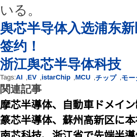
いる。
舆芯半导体入选浦东新
签约！
浙江舆芯半导体科技
Tags:
AI
,
EV
,
istarChip
,
MCU
,
,
チップ
モー
関連記事
摩芯半導体、自動車ドメイン
篆芯半導体、蘇州高新区に本社
南芯科技、浙江省で先端半導