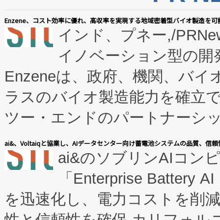
Enzene、コスト効率に優れ、高収率を実現する地域密着型バイオ製造を可
インド、プネー,/PRNe
イノベーション型の開発
Enzeneは、政府、機関、バ
ラスのバイオ製造能力を確立
ツー・エンドのパートナーシッ
表しました。 同社の実績あるEnzeneX®
ai&、Voltaiqと協業し、AIデータセンター向け蓄電池システムの品質、信
ai&のソブリンAIコンピ
manufacturing™ (FC
「Enterprise Batte
たNeXは、バイオ医薬品製造
を迅速化し、電力コストを削
従来のフェッドバッチ施設の
性と信頼性を確保 カリフォルニア