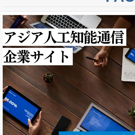
からシステム統合、試運転、
では、反射率10％のターゲッ
クルの各段階のデータを監視
で向上し、最大検知距離は1,0
[…]
ットだけで最大1キロメートル
ルの変電所周囲を監視でき、
作業と点群処理を簡素化できま
Avia 2は、2種類のFOVオ
× 80°のノーマルモード、長距離
ードを切り替えて使用するこ
ることなく、単一のデバイス
うにします。遠距離まで届く
密度なスキャ
[…]