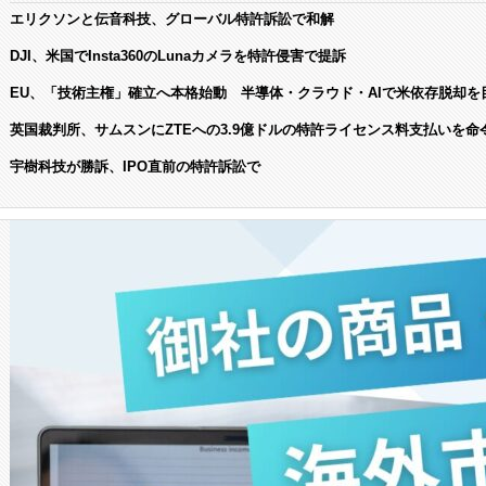
エリクソンと伝音科技、グローバル特許訴訟で和解
DJI、米国でInsta360のLunaカメラを特許侵害で提訴
EU、「技術主権」確立へ本格始動 半導体・クラウド・AIで米依存脱却を
英国裁判所、サムスンにZTEへの3.9億ドルの特許ライセンス料支払いを命
宇樹科技が勝訴、IPO直前の特許訴訟で