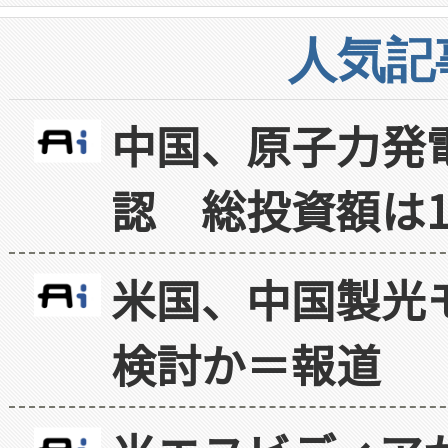
人気記
中国、原子力発
認 総投資額は1
米国、中国製光
検討か＝報道