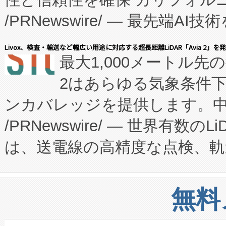
に、患者やサプライチェーン
/PRNewswire/ — 最先端
キー方式で拡張性が高く、持
会社エーアイ・アンド：本社横
す。FCCM‑を活用した現地
Livox、検査・輸送など幅広い用途に対応する超長距離LiDAR「Avia 2」を
最大1,000メートル先
President原信平）と、エ
患者にとっての費用負担を大幅
2はあらゆる気象条件
ードするVoltaiqは、日本に
のアクセスを大幅に拡大することができ
ンカバレッジを提供します。中国
ーエネルギー貯蔵システム（B
Fully-Connected Continuous M
/PRNewswire/ — 世界有数の
た。 Voltaiq独自のAI搭
プログラムには、施設設計・内装
は、送電線の高精度な点検、軌
定、統合、導入、運用に至る
に関する技術移転および知的財産
や穀物倉庫におけるバルク材の
安全性を追跡し、確保する事を
構造化トレーニングカリキュ
リューション「Avia 2」を発
増加しているデータセンター
上げおよび商用化段階におけ
無料
したAvia 2は、1,000メ
る電力網に大きな負担をかけ
設備整備および立ち上げ調整