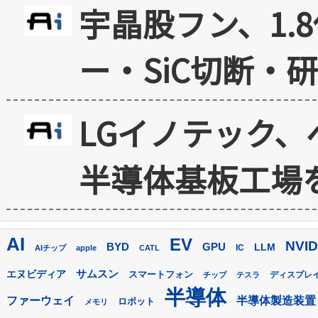
宇晶股フン、1.
ー・SiC切断・
LGイノテック、
半導体基板工場
AI
EV
NVID
GPU
BYD
LLM
AIチップ
apple
CATL
IC
サムスン
エヌビディア
スマートフォン
ディスプレ
チップ
テスラ
半導体
ファーウェイ
半導体製造装置
ロボット
メモリ