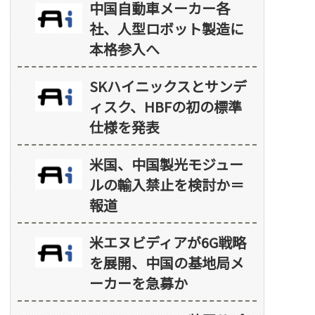
中国自動車メーカー各
社、人型ロボット製造に
本格参入へ
SKハイニックスとサンデ
ィスク、HBFの初の標準
仕様を発表
米国、中国製光モジュー
ルの輸入禁止を検討か＝
報道
米エヌビディアが6G戦略
を展開、中国の基地局メ
ーカーを急募か