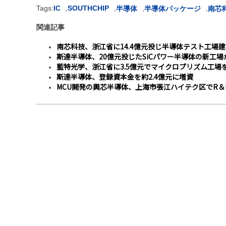
Tags:
IC
,
SOUTHCHIP
,
,
,
半導体
半導体パッケージ
南芯
関連記事
南芯科技、浙江省に14.4億元投じ半導体テスト工場
斯達半導体、20億元投じたSiCパワー半導体の新工
藍特光学、浙江省に3.5億元でマイクロプリズム工場
斯達半導体、登録資本金を約2.4億元に増資
MCU開発の輿芯半導体、上海市張江ハイテク区でR＆