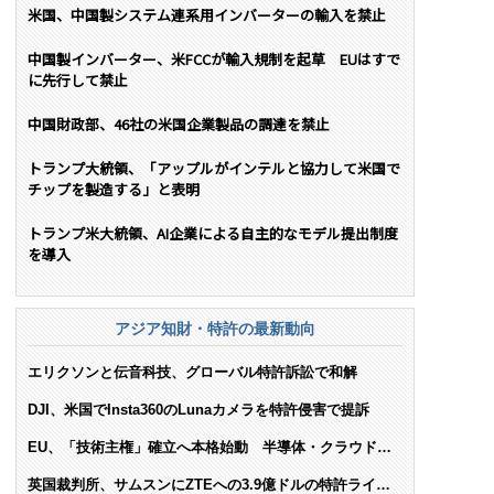
米国、中国製システム連系用インバーターの輸入を禁止
中国製インバーター、米FCCが輸入規制を起草 EUはすで
に先行して禁止
中国財政部、46社の米国企業製品の調達を禁止
トランプ大統領、「アップルがインテルと協力して米国で
チップを製造する」と表明
トランプ米大統領、AI企業による自主的なモデル提出制度
を導入
アジア知財・特許の最新動向
エリクソンと伝音科技、グローバル特許訴訟で和解
DJI、米国でInsta360のLunaカメラを特許侵害で提訴
EU、「技術主権」確立へ本格始動 半導体・クラウド・
AIで米依存脱却を目指す
英国裁判所、サムスンにZTEへの3.9億ドルの特許ライセ