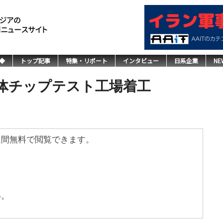
◆
トップ記事
特集・リポート
インタビュー
日系企業
NE
体チップテスト工場着工
週間無料で閲覧できます。
い。