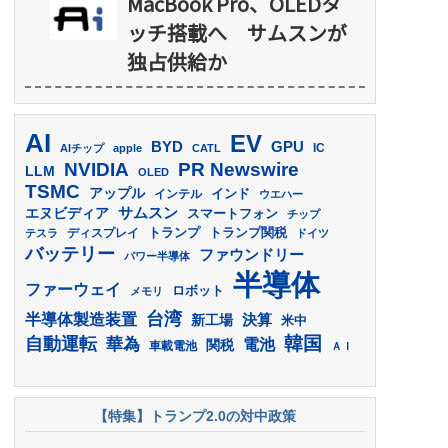
MacBook Pro、OLEDタ
ッチ搭載へ サムスンが
独占供給か
AI
EV
GPU
BYD
AIチップ
apple
CATL
IC
PR Newswire
NVIDIA
LLM
OLED
TSMC
アップル
インド
インテル
ウエハー
サムスン
エヌビディア
スマートフォン
チップ
トランプ
ディスプレイ
トランプ関税
テスラ
ドイツ
バッテリー
ファウンドリー
パワー半導体
半導体
ファーウェイ
ロボット
メモリ
台湾
半導体製造装置
決算
新工場
米中
韓国
自動運転
華為
電池
関税
車載電池
ＡＩ
【特集】トランプ2.0の対中政策