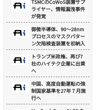
TSMCのCoWoS装置サプ
ライヤー、情報漏洩事件
が発覚
御微半導体、90～28nm
プロセスのマスクパター
ン欠陥検査装置を初納入
トランプ米政権、再び7
社のハイテク企業に出資
へ
中国、高度自動運転の強
制国家基準を27年７月施
行へ