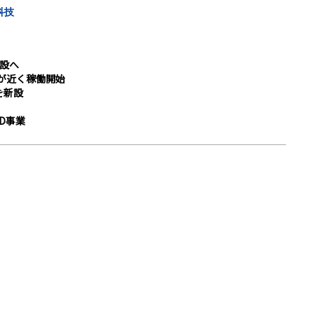
科技
建設へ
場が近く稼働開始
を新設
D事業