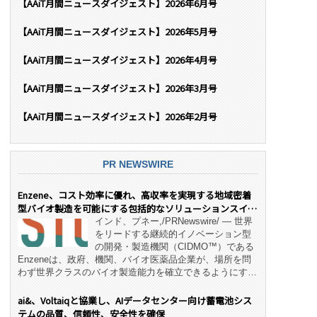
【AAiT月間ニュースダイジェスト】2026年6月号
【AAiT月間ニュースダイジェスト】2026年5月号
【AAiT月間ニュースダイジェスト】2026年4月号
【AAiT月間ニュースダイジェスト】2026年3月号
【AAiT月間ニュースダイジェスト】2026年2月号
PR NEWSWIRE
Enzene、コスト効率に優れ、高収率を実現する地域密着
型バイオ製造を可能にする包括的なソリューションスイー
ト「NeX™」 をリリース
インド、プネー,/PRNewswire/ — 世界
をリードする継続的イノベーション型
の開発・製造機関（CIDMO™）である
Enzeneは、政府、機関、バイオ医薬品企業が、場所を問
わず世界クラスのバイオ製造能力を確立できるようにす
る、変革的なエンド・ツー・エンドのパートナーシップモ
デル「NeX™」の立ち上げを発表しました。 同社の実績
ai&、Voltaiqと協業し、AIデータセンター向け蓄電池シス
あるEnzeneX® fully‑connected continuous
テムの品質、信頼性、安全性を確保