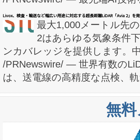
会社エーアイ・アンド：本社横
す。FCCM‑を活用した現地
Livox、検査・輸送など幅広い用途に対応する超長距離LiDAR「Avia 2」を
最大1,000メートル先
President原信平）と、エ
患者にとっての費用負担を大幅
2はあらゆる気象条件
ードするVoltaiqは、日本に
のアクセスを大幅に拡大することができ
ンカバレッジを提供します。中国
ーエネルギー貯蔵システム（B
Fully-Connected Continuous M
/PRNewswire/ — 世界有数の
た。 Voltaiq独自のAI搭
プログラムには、施設設計・内装
は、送電線の高精度な点検、軌
定、統合、導入、運用に至る
に関する技術移転および知的財産
や穀物倉庫におけるバルク材の
安全性を追跡し、確保する事を
構造化トレーニングカリキュ
リューション「Avia 2」を発
増加しているデータセンター
上げおよび商用化段階におけ
無料
したAvia 2は、1,000メ
る電力網に大きな負担をかけ
設備整備および立ち上げ調整
狭視野のFOVを切り替えるこ
事業者の負担軽減という課題
加組織は、Enzeneのバイオ