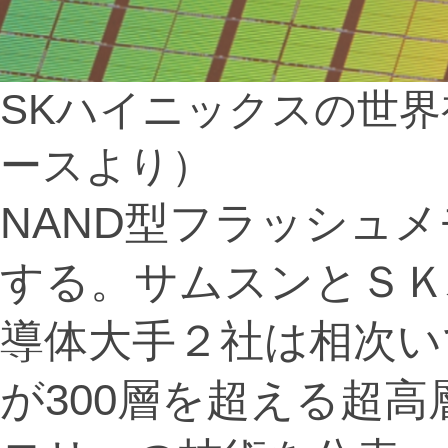
SKハイニックスの世界初
ースより）
NAND型フラッシュ
する。サムスンとＳＫ
導体大手２社は相次い
が300層を超える超高