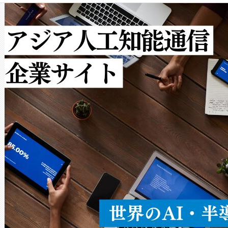
クルの各段階のデータを監視
で向上し、最大検知距離は1,0
[…]
ットだけで最大1キロメートル
ルの変電所周囲を監視でき、
作業と点群処理を簡素化できま
Avia 2は、2種類のFOVオ
× 80°のノーマルモード、長距離
ードを切り替えて使用するこ
ることなく、単一のデバイス
うにします。遠距離まで届く
密度なスキャ
[…]