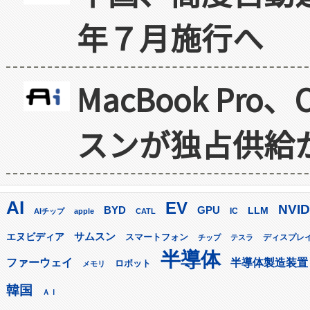
年７月施行へ
MacBook Pr
スンが独占供給
AI
EV
NVID
GPU
BYD
LLM
AIチップ
apple
CATL
IC
サムスン
エヌビディア
スマートフォン
ディスプレ
チップ
テスラ
半導体
ファーウェイ
半導体製造装置
ロボット
メモリ
韓国
ＡＩ