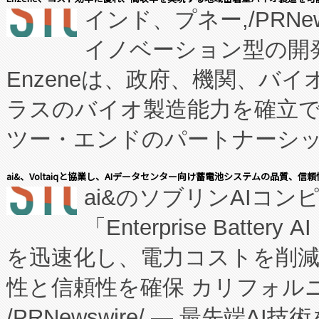
インド、プネー,/PRNe
イノベーション型の開発
Enzeneは、政府、機関、バ
ラスのバイオ製造能力を確立
ツー・エンドのパートナーシッ
表しました。 同社の実績あるEnzeneX®
ai&、Voltaiqと協業し、AIデータセンター向け蓄電池システムの品質、信
ai&のソブリンAIコンピ
manufacturing™ (FC
「Enterprise Batte
たNeXは、バイオ医薬品製造
を迅速化し、電力コストを削
従来のフェッドバッチ施設の
性と信頼性を確保 カリフォルニア
に、患者やサプライチェーン
/PRNewswire/ — 最先端
キー方式で拡張性が高く、持