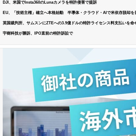
DJI、米国でInsta360のLunaカメラを特許侵害で提訴
EU、「技術主権」確立へ本格始動 半導体・クラウド・AIで米依存脱却を
英国裁判所、サムスンにZTEへの3.9億ドルの特許ライセンス料支払いを命
宇樹科技が勝訴、IPO直前の特許訴訟で