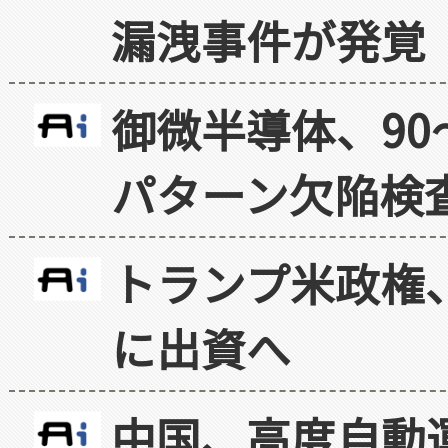
漏洩事件が発覚
御微半導体、90
パターン欠陥検
トランプ米政権
に出資へ
中国、高度自動