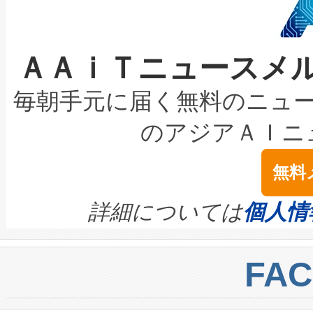
ケーブル、枝などの細かな対
系統連系を迅速にし、ピーク需
選定された製品について、自
なレーザースポットにより、高
限を超えて利用可能な電力容量
取得できる可能性もあります。
ＡＡｉＴニュースメ
な環境下でも豊かなディテー
持できるよう貢献します。こ
設には、3億～4億ドルかかるこ
キロメートル範囲を検出 Livox Unveil
ービスレベル契約（SLA）違
最高経営責任者（CEO）であるHi
毎朝手元に届く無料のニュ
LiDAR for Inspections, Transpor
テリー性能の劣化によるダウ
す。「当社のfully-connected c
のアジアＡＩニ
は1535 nmレーザーを搭載
念は、現在データセンターが
ームを利用すれば、6,000万～
無料
イズの小径化を実現すること
ます。 Voltaiq provides a comple
きます。この効率性は、フェ
す。ノーマルモードでは、Avia
quality and reliability for AI da
詳細については
個人情
BESS stack to ensure battery qual
ートル先まで検出でき、これは
centers. Voltaiqは、a
トに対して約600メートルに
FA
からシステム統合、試運転、
では、反射率10％のターゲッ