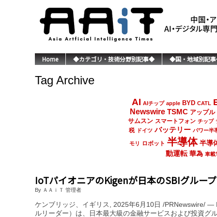
Home
◆カテゴリ・技術分野別記事◆
◆国・地域別記事
Tag Archive
AI
BYD
AIチップ
apple
CATL
Newswire
TSMC
アップル
サムスン
スマートフォン
チップ
バッテリー
税
ドイツ
パワー半
半導体
半導
ロボット
モリ
動運転
華為
車載
IoTパイオニアのKigenが日本のSBIグル
By ＡＡｉＴ 管理者
ケンブリッジ、イギリス, 2025年6月10日 /PRNewswire
ルリーダー）は、日本最大級の金融サービスおよび投資グ