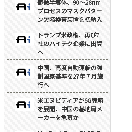
御微半導体、90～28nm
プロセスのマスクパター
ン欠陥検査装置を初納入
トランプ米政権、再び7
社のハイテク企業に出資
へ
中国、高度自動運転の強
制国家基準を27年７月施
行へ
米エヌビディアが6G戦略
を展開、中国の基地局メ
ーカーを急募か