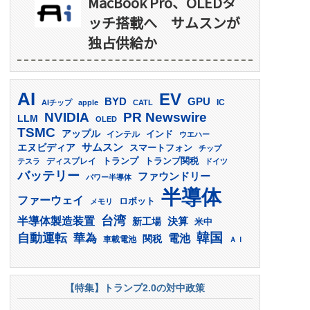
MacBook Pro、OLEDタ
ッチ搭載へ サムスンが
独占供給か
AI
EV
GPU
BYD
AIチップ
apple
CATL
IC
PR Newswire
NVIDIA
LLM
OLED
TSMC
アップル
インド
インテル
ウエハー
サムスン
エヌビディア
スマートフォン
チップ
トランプ
ディスプレイ
トランプ関税
テスラ
ドイツ
バッテリー
ファウンドリー
パワー半導体
半導体
ファーウェイ
ロボット
メモリ
台湾
半導体製造装置
決算
新工場
米中
韓国
自動運転
華為
電池
関税
車載電池
ＡＩ
【特集】トランプ2.0の対中政策