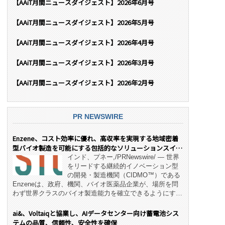
【AAiT月間ニュースダイジェスト】2026年6月号
【AAiT月間ニュースダイジェスト】2026年5月号
【AAiT月間ニュースダイジェスト】2026年4月号
【AAiT月間ニュースダイジェスト】2026年3月号
【AAiT月間ニュースダイジェスト】2026年2月号
PR NEWSWIRE
Enzene、コスト効率に優れ、高収率を実現する地域密着
型バイオ製造を可能にする包括的なソリューションスイー
ト「NeX™」 をリリース
インド、プネー,/PRNewswire/ — 世界
をリードする継続的イノベーション型
の開発・製造機関（CIDMO™）である
Enzeneは、政府、機関、バイオ医薬品企業が、場所を問
わず世界クラスのバイオ製造能力を確立できるようにす
る、変革的なエンド・ツー・エンドのパートナーシップモ
デル「NeX™」の立ち上げを発表しました。 同社の実績
ai&、Voltaiqと協業し、AIデータセンター向け蓄電池シス
あるEnzeneX® fully‑connected continuous
テムの品質、信頼性、安全性を確保