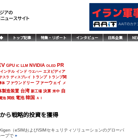
◆
トップ記事
特集・リポート
インタビュー
日系企業
NE
EV
NVIDIA
PR
GPU
LLM
IC
OLED
インド
エヌビディア
インテル
ウエハー
トランプ
トランプ関
テスラ
ディスプレイ
ファーウェイ
ファウンドリー
導体
メ
台湾
自
体製造装置
決算
新工場
米中
韓国
電池
関税
電池
ＡＩ
ープから戦略的投資を獲得
/ — Kigen（eSIMおよびiSIMセキュリティソリューションのグローバ
ループで
»