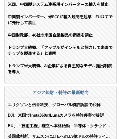
米国、中国製システム連系用インバーターの輸入を禁止
中国製インバーター、米FCCが輸入規制を起草 EUはすで
に先行して禁止
中国財政部、46社の米国企業製品の調達を禁止
トランプ大統領、「アップルがインテルと協力して米国で
チップを製造する」と表明
トランプ米大統領、AI企業による自主的なモデル提出制度
を導入
アジア知財・特許の最新動向
エリクソンと伝音科技、グローバル特許訴訟で和解
DJI、米国でInsta360のLunaカメラを特許侵害で提訴
EU、「技術主権」確立へ本格始動 半導体・クラウド・
AIで米依存脱却を目指す
英国裁判所、サムスンにZTEへの3.9億ドルの特許ライセ