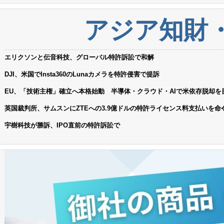
アジア知財
エリクソンと伝音科技、グローバル特許訴訟で和解
DJI、米国でInsta360のLunaカメラを特許侵害で提訴
EU、「技術主権」確立へ本格始動 半導体・クラウド・AIで米依存脱却を
英国裁判所、サムスンにZTEへの3.9億ドルの特許ライセンス料支払いを命
宇樹科技が勝訴、IPO直前の特許訴訟で