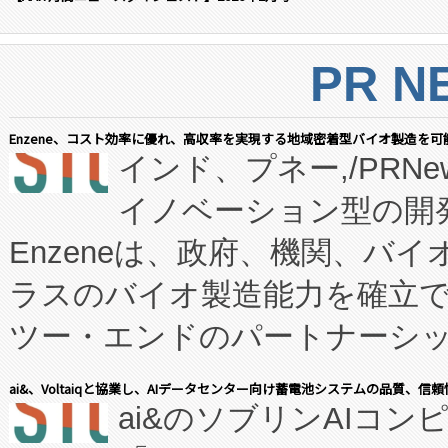
PR N
Enzene、コスト効率に優れ、高収率を実現する地域密着型バイオ製造を可
インド、プネー,/PRNe
イノベーション型の開発
Enzeneは、政府、機関、バ
ラスのバイオ製造能力を確立
ツー・エンドのパートナーシッ
表しました。 同社の実績あるEnzeneX®
ai&、Voltaiqと協業し、AIデータセンター向け蓄電池システムの品質、信
ai&のソブリンAIコンピ
manufacturing™ (FC