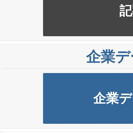
記
企業デ
企業デ