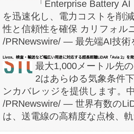
「Enterprise Batte
たNeXは、バイオ医薬品製造
を迅速化し、電力コストを削
従来のフェッドバッチ施設の
性と信頼性を確保 カリフォルニア
に、患者やサプライチェーン
/PRNewswire/ — 最先端
キー方式で拡張性が高く、持
会社エーアイ・アンド：本社横
す。FCCM‑を活用した現地
Livox、検査・輸送など幅広い用途に対応する超長距離LiDAR「Avia 2」を
最大1,000メートル先
President原信平）と、エ
患者にとっての費用負担を大幅
2はあらゆる気象条件
ードするVoltaiqは、日本に
のアクセスを大幅に拡大することができ
ンカバレッジを提供します。中国
ーエネルギー貯蔵システム（B
Fully-Connected Continuous M
/PRNewswire/ — 世界有数の
た。 Voltaiq独自のAI搭
プログラムには、施設設計・内装
は、送電線の高精度な点検、軌
定、統合、導入、運用に至る
に関する技術移転および知的財産
や穀物倉庫におけるバルク材の
安全性を追跡し、確保する事を
構造化トレーニングカリキュ