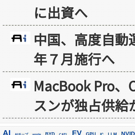
に出資へ
中国、高度自動
年７月施行へ
MacBook Pr
スンが独占供給
AI
EV
NVID
GPU
BYD
LLM
AIチップ
apple
CATL
IC