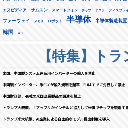
サムスン
エヌビディア
スマートフォン
ディスプレ
チップ
テスラ
半導体
ファーウェイ
半導体製造装置
ロボット
メモリ
韓国
ＡＩ
【特集】トラン
米国、中国製システム連系用インバーターの輸入を禁止
中国製インバーター、米FCCが輸入規制を起草 EUはすでに先行して禁止
中国財政部、46社の米国企業製品の調達を禁止
トランプ大統領、「アップルがインテルと協力して米国でチップを製造す
トランプ米大統領、AI企業による自主的なモデル提出制度を導入