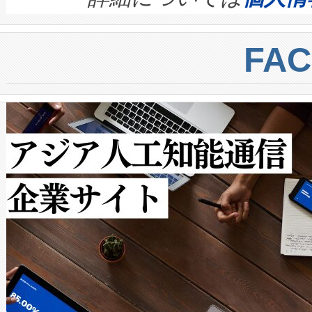
BESS stack to ensure battery qual
ートル先まで検出でき、これは
centers. Voltaiqは、a
トに対して約600メートルに
FA
からシステム統合、試運転、
では、反射率10％のターゲッ
クルの各段階のデータを監視
で向上し、最大検知距離は1,0
[…]
ットだけで最大1キロメートル
ルの変電所周囲を監視でき、
作業と点群処理を簡素化できま
Avia 2は、2種類のFOVオ
× 80°のノーマルモード、長距離
ードを切り替えて使用するこ