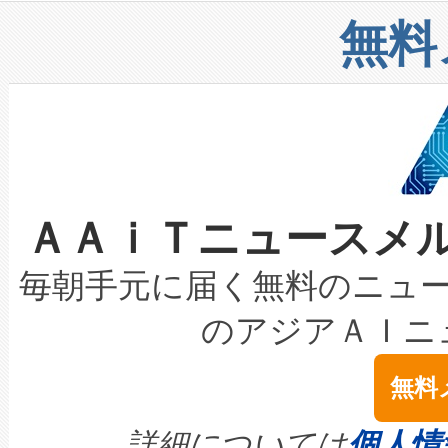
リューション「Avia 2」を発
増加しているデータセンター
上げおよび商用化段階におけ
無料
したAvia 2は、1,000メ
る電力網に大きな負担をかけ
設備整備および立ち上げ調整
狭視野のFOVを切り替えるこ
事業者の負担軽減という課題
加組織は、Enzeneのバイオ
ケーブル、枝などの細かな対
系統連系を迅速にし、ピーク需
選定された製品について、自
なレーザースポットにより、高
限を超えて利用可能な電力容量
取得できる可能性もあります。
ＡＡｉＴニュースメ
な環境下でも豊かなディテー
持できるよう貢献します。こ
設には、3億～4億ドルかかるこ
キロメートル範囲を検出 Livox Unveil
ービスレベル契約（SLA）違
最高経営責任者（CEO）であるHi
毎朝手元に届く無料のニュ
LiDAR for Inspections, Transpor
テリー性能の劣化によるダウ
す。「当社のfully-connected c
のアジアＡＩニ
は1535 nmレーザーを搭載
念は、現在データセンターが
ームを利用すれば、6,000万～
無料
イズの小径化を実現すること
ます。 Voltaiq provides a comple
きます。この効率性は、フェ
す。ノーマルモードでは、Avia
quality and reliability for AI da
詳細については
個人情