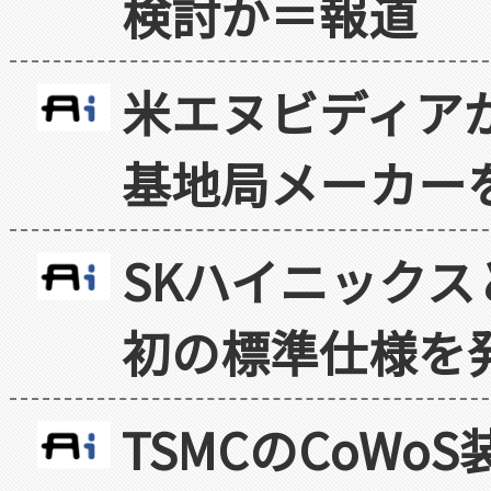
検討か＝報道
米エヌビディア
基地局メーカー
SKハイニックス
初の標準仕様を
TSMCのCoW