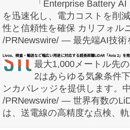
「Enterprise Batte
たNeXは、バイオ医薬品製造
を迅速化し、電力コストを削
従来のフェッドバッチ施設の
性と信頼性を確保 カリフォルニア
に、患者やサプライチェーン
/PRNewswire/ — 最先端
キー方式で拡張性が高く、持
会社エーアイ・アンド：本社横
す。FCCM‑を活用した現地
Livox、検査・輸送など幅広い用途に対応する超長距離LiDAR「Avia 2」を
最大1,000メートル先
President原信平）と、エ
患者にとっての費用負担を大幅
2はあらゆる気象条件
ードするVoltaiqは、日本に
のアクセスを大幅に拡大することができ
ンカバレッジを提供します。中国
ーエネルギー貯蔵システム（B
Fully-Connected Continuous M
/PRNewswire/ — 世界有数の
た。 Voltaiq独自のAI搭
プログラムには、施設設計・内装
は、送電線の高精度な点検、軌
定、統合、導入、運用に至る
に関する技術移転および知的財産
や穀物倉庫におけるバルク材の
安全性を追跡し、確保する事を
構造化トレーニングカリキュ