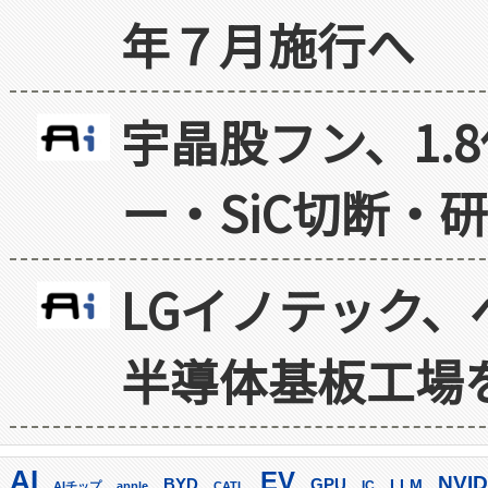
年７月施行へ
宇晶股フン、1.
ー・SiC切断・
LGイノテック、
半導体基板工場
AI
EV
NVID
GPU
BYD
LLM
AIチップ
apple
CATL
IC