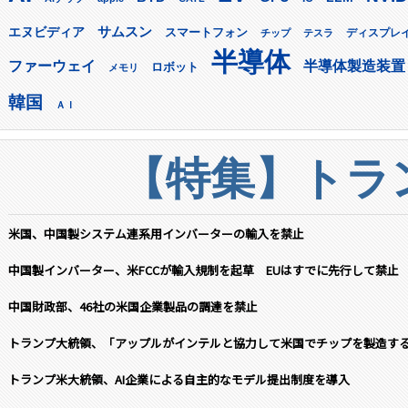
サムスン
エヌビディア
スマートフォン
ディスプレ
チップ
テスラ
半導体
ファーウェイ
半導体製造装置
ロボット
メモリ
韓国
ＡＩ
【特集】トラン
米国、中国製システム連系用インバーターの輸入を禁止
中国製インバーター、米FCCが輸入規制を起草 EUはすでに先行して禁止
中国財政部、46社の米国企業製品の調達を禁止
トランプ大統領、「アップルがインテルと協力して米国でチップを製造す
トランプ米大統領、AI企業による自主的なモデル提出制度を導入