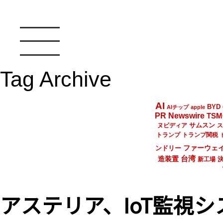
Tag Archive
AI
BYD
AIチップ
apple
PR Newswire
TSM
サムスン
ヌビディア
ス
トランプ
トランプ関税
ファーウェ
ンドリー
台湾
造装置
新工場
アステリア、IoT監視シス