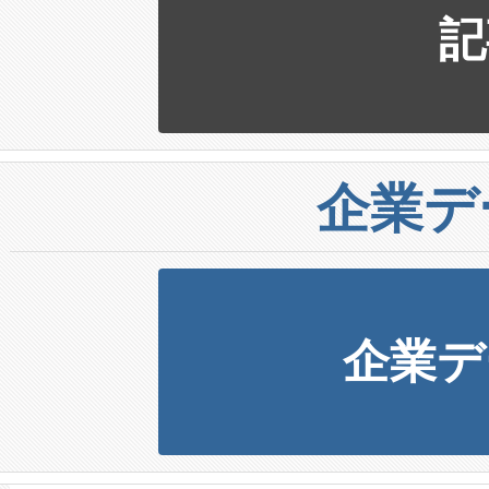
記
企業デ
企業デ