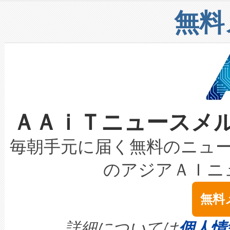
リューション「Avia 2」を発
増加しているデータセンター
上げおよび商用化段階におけ
無料
したAvia 2は、1,000メ
る電力網に大きな負担をかけ
設備整備および立ち上げ調整
狭視野のFOVを切り替えるこ
事業者の負担軽減という課題
加組織は、Enzeneのバイオ
ケーブル、枝などの細かな対
系統連系を迅速にし、ピーク需
選定された製品について、自
なレーザースポットにより、高
限を超えて利用可能な電力容量
取得できる可能性もあります。
ＡＡｉＴニュースメ
な環境下でも豊かなディテー
持できるよう貢献します。こ
設には、3億～4億ドルかかるこ
キロメートル範囲を検出 Livox Unveil
ービスレベル契約（SLA）違
最高経営責任者（CEO）であるHi
毎朝手元に届く無料のニュ
LiDAR for Inspections, Transpor
テリー性能の劣化によるダウ
す。「当社のfully-connected c
のアジアＡＩニ
は1535 nmレーザーを搭載
念は、現在データセンターが
ームを利用すれば、6,000万～
無料
イズの小径化を実現すること
ます。 Voltaiq provides a comple
きます。この効率性は、フェ
す。ノーマルモードでは、Avia
quality and reliability for AI da
詳細については
個人情