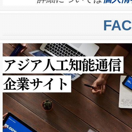
BESS stack to ensure battery qual
ートル先まで検出でき、これは
centers. Voltaiqは、a
トに対して約600メートルに
FA
からシステム統合、試運転、
では、反射率10％のターゲッ
クルの各段階のデータを監視
で向上し、最大検知距離は1,0
[…]
ットだけで最大1キロメートル
ルの変電所周囲を監視でき、
作業と点群処理を簡素化できま
Avia 2は、2種類のFOVオ
× 80°のノーマルモード、長距離
ードを切り替えて使用するこ