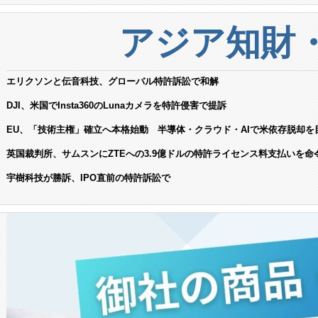
アジア知財
エリクソンと伝音科技、グローバル特許訴訟で和解
DJI、米国でInsta360のLunaカメラを特許侵害で提訴
EU、「技術主権」確立へ本格始動 半導体・クラウド・AIで米依存脱却を
英国裁判所、サムスンにZTEへの3.9億ドルの特許ライセンス料支払いを命
宇樹科技が勝訴、IPO直前の特許訴訟で