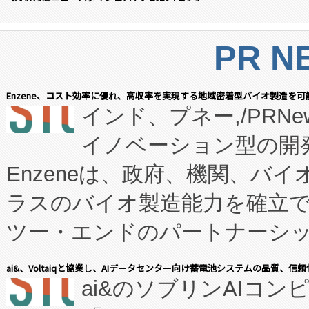
PR N
Enzene、コスト効率に優れ、高収率を実現する地域密着型バイオ製造を可
インド、プネー,/PRNe
イノベーション型の開発
Enzeneは、政府、機関、バ
ラスのバイオ製造能力を確立
ツー・エンドのパートナーシッ
表しました。 同社の実績あるEnzeneX®
ai&、Voltaiqと協業し、AIデータセンター向け蓄電池システムの品質、信
ai&のソブリンAIコンピ
manufacturing™ (FC