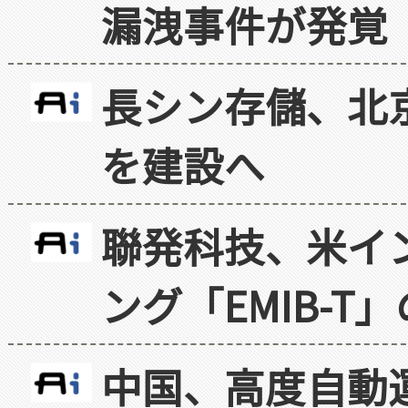
漏洩事件が発覚
長シン存儲、北京
を建設へ
聯発科技、米イ
ング「EMIB-T
中国、高度自動