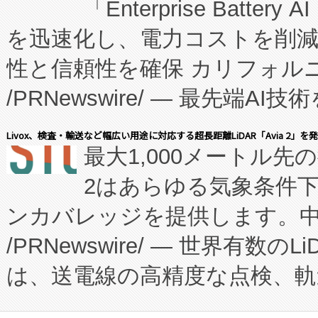
「Enterprise Batte
たNeXは、バイオ医薬品製造
を迅速化し、電力コストを削
従来のフェッドバッチ施設の
性と信頼性を確保 カリフォルニア
に、患者やサプライチェーン
/PRNewswire/ — 最先端
キー方式で拡張性が高く、持
会社エーアイ・アンド：本社横
す。FCCM‑を活用した現地
Livox、検査・輸送など幅広い用途に対応する超長距離LiDAR「Avia 2」を
最大1,000メートル先
President原信平）と、エ
患者にとっての費用負担を大幅
2はあらゆる気象条件
ードするVoltaiqは、日本に
のアクセスを大幅に拡大することができ
ンカバレッジを提供します。中国
ーエネルギー貯蔵システム（B
Fully-Connected Continuous M
/PRNewswire/ — 世界有数の
た。 Voltaiq独自のAI搭
プログラムには、施設設計・内装
は、送電線の高精度な点検、軌
定、統合、導入、運用に至る
に関する技術移転および知的財産
や穀物倉庫におけるバルク材の
安全性を追跡し、確保する事を
構造化トレーニングカリキュ