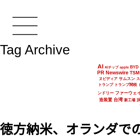
Tag Archive
AI
BYD
AIチップ
apple
PR Newswire
TSM
サムスン
ヌビディア
ス
トランプ
トランプ関税
ファーウェ
ンドリー
台湾
造装置
新工場
徳方納米、オランダで