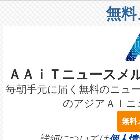
リューション「Avia 2」を発
増加しているデータセンター
上げおよび商用化段階におけ
無料
したAvia 2は、1,000メ
る電力網に大きな負担をかけ
設備整備および立ち上げ調整
狭視野のFOVを切り替えるこ
事業者の負担軽減という課題
加組織は、Enzeneのバイオ
ケーブル、枝などの細かな対
系統連系を迅速にし、ピーク需
選定された製品について、自
なレーザースポットにより、高
限を超えて利用可能な電力容量
取得できる可能性もあります。
ＡＡｉＴニュースメ
な環境下でも豊かなディテー
持できるよう貢献します。こ
設には、3億～4億ドルかかるこ
キロメートル範囲を検出 Livox Unveil
ービスレベル契約（SLA）違
最高経営責任者（CEO）であるHi
毎朝手元に届く無料のニュ
LiDAR for Inspections, Transpor
テリー性能の劣化によるダウ
す。「当社のfully-connected c
のアジアＡＩニ
は1535 nmレーザーを搭載
念は、現在データセンターが
ームを利用すれば、6,000万～
無料
イズの小径化を実現すること
ます。 Voltaiq provides a comple
きます。この効率性は、フェ
す。ノーマルモードでは、Avia
quality and reliability for AI da
詳細については
個人情