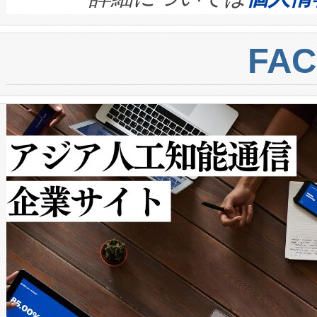
BESS stack to ensure battery qual
ートル先まで検出でき、これは
centers. Voltaiqは、a
トに対して約600メートルに
FA
からシステム統合、試運転、
では、反射率10％のターゲッ
クルの各段階のデータを監視
で向上し、最大検知距離は1,0
[…]
ットだけで最大1キロメートル
ルの変電所周囲を監視でき、
作業と点群処理を簡素化できま
Avia 2は、2種類のFOVオ
× 80°のノーマルモード、長距離
ードを切り替えて使用するこ