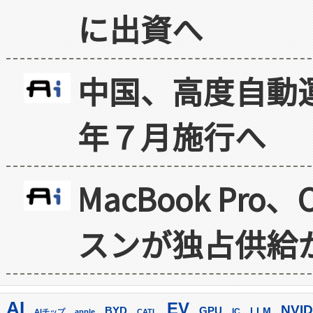
に出資へ
中国、高度自動
年７月施行へ
MacBook Pr
スンが独占供給
AI
EV
NVID
GPU
BYD
LLM
AIチップ
apple
CATL
IC