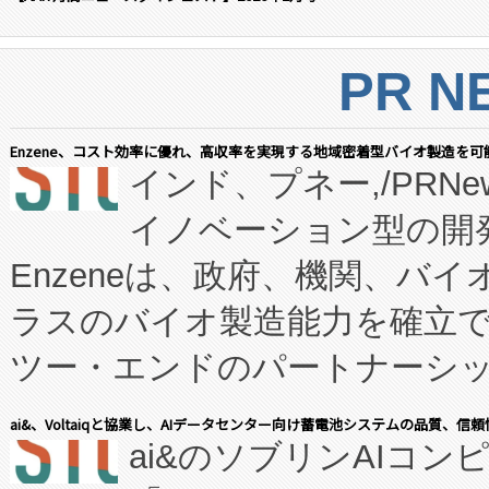
PR N
Enzene、コスト効率に優れ、高収率を実現する地域密着型バイオ製造を可
インド、プネー,/PRNe
イノベーション型の開発
Enzeneは、政府、機関、バ
ラスのバイオ製造能力を確立
ツー・エンドのパートナーシッ
表しました。 同社の実績あるEnzeneX®
ai&、Voltaiqと協業し、AIデータセンター向け蓄電池システムの品質、信
ai&のソブリンAIコンピ
manufacturing™ (FC