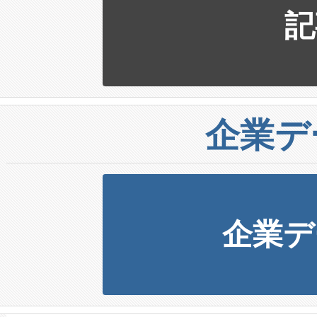
記
企業デ
企業デ