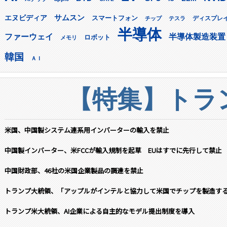
サムスン
エヌビディア
スマートフォン
ディスプレ
チップ
テスラ
半導体
ファーウェイ
半導体製造装置
ロボット
メモリ
韓国
ＡＩ
【特集】トラン
米国、中国製システム連系用インバーターの輸入を禁止
中国製インバーター、米FCCが輸入規制を起草 EUはすでに先行して禁止
中国財政部、46社の米国企業製品の調達を禁止
トランプ大統領、「アップルがインテルと協力して米国でチップを製造す
トランプ米大統領、AI企業による自主的なモデル提出制度を導入