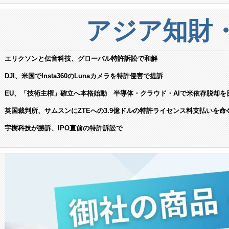
アジア知財
エリクソンと伝音科技、グローバル特許訴訟で和解
DJI、米国でInsta360のLunaカメラを特許侵害で提訴
EU、「技術主権」確立へ本格始動 半導体・クラウド・AIで米依存脱却を
英国裁判所、サムスンにZTEへの3.9億ドルの特許ライセンス料支払いを命
宇樹科技が勝訴、IPO直前の特許訴訟で