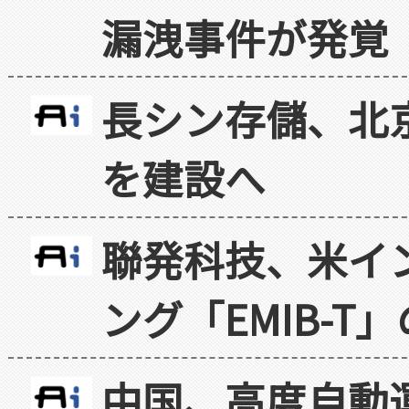
漏洩事件が発覚
長シン存儲、北京
を建設へ
聯発科技、米イ
ング「EMIB-T
中国、高度自動