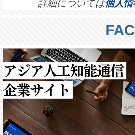
す。ノーマルモードでは、Avia
quality and reliability for AI da
詳細については
個人情
BESS stack to ensure battery qual
ートル先まで検出でき、これは
centers. Voltaiqは、a
トに対して約600メートルに
FA
からシステム統合、試運転、
では、反射率10％のターゲッ
クルの各段階のデータを監視
で向上し、最大検知距離は1,0
[…]
ットだけで最大1キロメートル
ルの変電所周囲を監視でき、
作業と点群処理を簡素化できま
Avia 2は、2種類のFOVオ
× 80°のノーマルモード、長距離
ードを切り替えて使用するこ