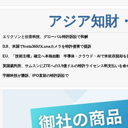
アジア知財
エリクソンと伝音科技、グローバル特許訴訟で和解
DJI、米国でInsta360のLunaカメラを特許侵害で提訴
EU、「技術主権」確立へ本格始動 半導体・クラウド・AIで米依存脱却を
英国裁判所、サムスンにZTEへの3.9億ドルの特許ライセンス料支払いを命
宇樹科技が勝訴、IPO直前の特許訴訟で