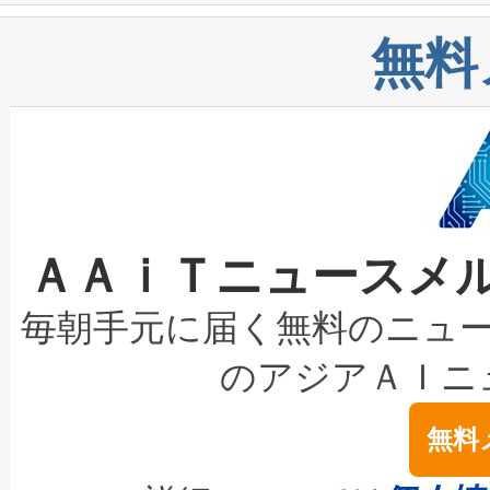
構造化トレーニングカリキュ
リューション「Avia 2」を発
増加しているデータセンター
上げおよび商用化段階におけ
無料
したAvia 2は、1,000メ
る電力網に大きな負担をかけ
設備整備および立ち上げ調整
狭視野のFOVを切り替えるこ
事業者の負担軽減という課題
加組織は、Enzeneのバイオ
ケーブル、枝などの細かな対
系統連系を迅速にし、ピーク需
選定された製品について、自
なレーザースポットにより、高
限を超えて利用可能な電力容量
取得できる可能性もあります。
ＡＡｉＴニュースメ
な環境下でも豊かなディテー
持できるよう貢献します。こ
設には、3億～4億ドルかかるこ
キロメートル範囲を検出 Livox Unveil
ービスレベル契約（SLA）違
最高経営責任者（CEO）であるHi
毎朝手元に届く無料のニュ
LiDAR for Inspections, Transpor
テリー性能の劣化によるダウ
す。「当社のfully-connected c
のアジアＡＩニ
は1535 nmレーザーを搭載
念は、現在データセンターが
ームを利用すれば、6,000万～
無料
イズの小径化を実現すること
ます。 Voltaiq provides a comple
きます。この効率性は、フェ