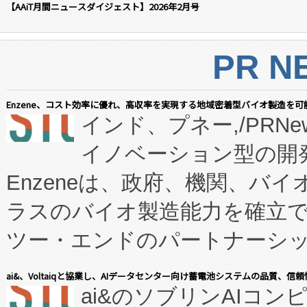
【AAiT月間ニュースダイジェスト】2026年2月号
PR N
Enzene、コスト効率に優れ、高収率を実現する地域密着型バイオ製造を可
インド、プネー,/PRNe
イノベーション型の開発
Enzeneは、政府、機関、バ
ラスのバイオ製造能力を確立
ツー・エンドのパートナーシッ
表しました。 同社の実績あるEnzeneX®
ai&、Voltaiqと協業し、AIデータセンター向け蓄電池システムの品質、信
ai&のソブリンAIコンピ
manufacturing™ (FC