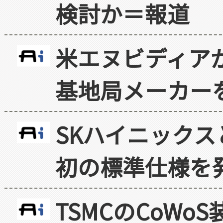
検討か＝報道
米エヌビディア
基地局メーカー
SKハイニックス
初の標準仕様を
TSMCのCoW