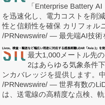
「Enterprise Batte
たNeXは、バイオ医薬品製造
を迅速化し、電力コストを削
従来のフェッドバッチ施設の
性と信頼性を確保 カリフォルニア
に、患者やサプライチェーン
/PRNewswire/ — 最先端
キー方式で拡張性が高く、持
会社エーアイ・アンド：本社横
す。FCCM‑を活用した現地
Livox、検査・輸送など幅広い用途に対応する超長距離LiDAR「Avia 2」を
最大1,000メートル先
President原信平）と、エ
患者にとっての費用負担を大幅
2はあらゆる気象条件
ードするVoltaiqは、日本に
のアクセスを大幅に拡大することができ
ンカバレッジを提供します。中国
ーエネルギー貯蔵システム（B
Fully-Connected Continuous M
/PRNewswire/ — 世界有数の
た。 Voltaiq独自のAI搭
プログラムには、施設設計・内装
は、送電線の高精度な点検、軌
定、統合、導入、運用に至る
に関する技術移転および知的財産
や穀物倉庫におけるバルク材の
安全性を追跡し、確保する事を