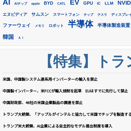
AI
EV
NVID
GPU
BYD
LLM
AIチップ
apple
CATL
IC
サムスン
エヌビディア
スマートフォン
ディスプレ
チップ
テスラ
半導体
ファーウェイ
半導体製造装置
ロボット
メモリ
韓国
ＡＩ
【特集】トラン
米国、中国製システム連系用インバーターの輸入を禁止
中国製インバーター、米FCCが輸入規制を起草 EUはすでに先行して禁止
中国財政部、46社の米国企業製品の調達を禁止
トランプ大統領、「アップルがインテルと協力して米国でチップを製造す
トランプ米大統領、AI企業による自主的なモデル提出制度を導入