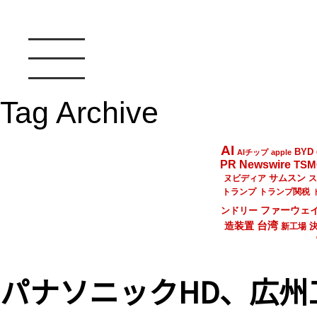
Tag Archive
AI
BYD
AIチップ
apple
PR Newswire
TSM
サムスン
ヌビディア
ス
トランプ
トランプ関税
ファーウェ
ンドリー
台湾
造装置
新工場
パナソニックHD、広州