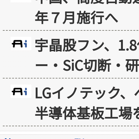
年７月施行へ
宇晶股フン、1.
ー・SiC切断・
LGイノテック、
半導体基板工場