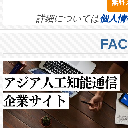
無料
イズの小径化を実現すること
ます。 Voltaiq provides a comple
きます。この効率性は、フェ
す。ノーマルモードでは、Avia
quality and reliability for AI da
詳細については
個人情
BESS stack to ensure battery qual
ートル先まで検出でき、これは
centers. Voltaiqは、a
トに対して約600メートルに
FA
からシステム統合、試運転、
では、反射率10％のターゲッ
クルの各段階のデータを監視
で向上し、最大検知距離は1,0
[…]
ットだけで最大1キロメートル
ルの変電所周囲を監視でき、
作業と点群処理を簡素化できま
Avia 2は、2種類のFOVオ
× 80°のノーマルモード、長距離