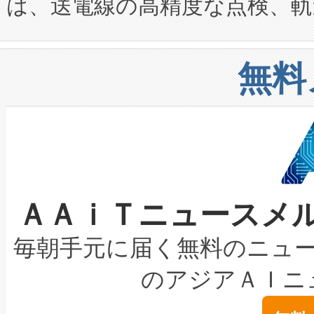
は、送電線の高精度な点検、軌
定、統合、導入、運用に至る
に関する技術移転および知的財産
や穀物倉庫におけるバルク材の
安全性を追跡し、確保する事を
構造化トレーニングカリキュ
リューション「Avia 2」を発
増加しているデータセンター
上げおよび商用化段階におけ
無料
したAvia 2は、1,000メ
る電力網に大きな負担をかけ
設備整備および立ち上げ調整
狭視野のFOVを切り替えるこ
事業者の負担軽減という課題
加組織は、Enzeneのバイオ
ケーブル、枝などの細かな対
系統連系を迅速にし、ピーク需
選定された製品について、自
なレーザースポットにより、高
限を超えて利用可能な電力容量
取得できる可能性もあります。
ＡＡｉＴニュースメ
な環境下でも豊かなディテー
持できるよう貢献します。こ
設には、3億～4億ドルかかるこ
キロメートル範囲を検出 Livox Unveil
ービスレベル契約（SLA）違
最高経営責任者（CEO）であるHi
毎朝手元に届く無料のニュ
LiDAR for Inspections, Transpor
テリー性能の劣化によるダウ
す。「当社のfully-connected c
のアジアＡＩニ
は1535 nmレーザーを搭載
念は、現在データセンターが
ームを利用すれば、6,000万～