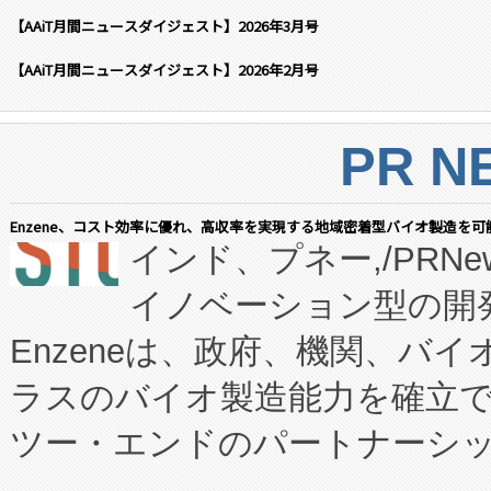
【AAiT月間ニュースダイジェスト】2026年3月号
【AAiT月間ニュースダイジェスト】2026年2月号
PR N
Enzene、コスト効率に優れ、高収率を実現する地域密着型バイオ製造を可
インド、プネー,/PRNe
イノベーション型の開発
Enzeneは、政府、機関、バ
ラスのバイオ製造能力を確立
ツー・エンドのパートナーシッ
表しました。 同社の実績あるEnzeneX®