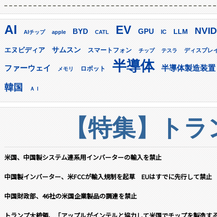
AI
EV
NVID
GPU
BYD
LLM
AIチップ
apple
CATL
IC
サムスン
エヌビディア
スマートフォン
ディスプレ
チップ
テスラ
半導体
ファーウェイ
半導体製造装置
ロボット
メモリ
韓国
ＡＩ
【特集】トラン
米国、中国製システム連系用インバーターの輸入を禁止
中国製インバーター、米FCCが輸入規制を起草 EUはすでに先行して禁止
中国財政部、46社の米国企業製品の調達を禁止
トランプ大統領、「アップルがインテルと協力して米国でチップを製造す