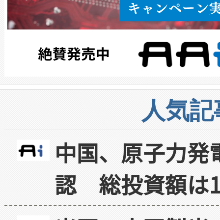
人気記
中国、原子力発
認 総投資額は1