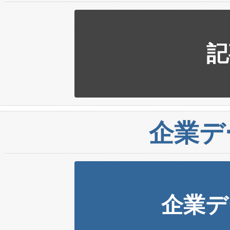
記
企業デ
企業デ