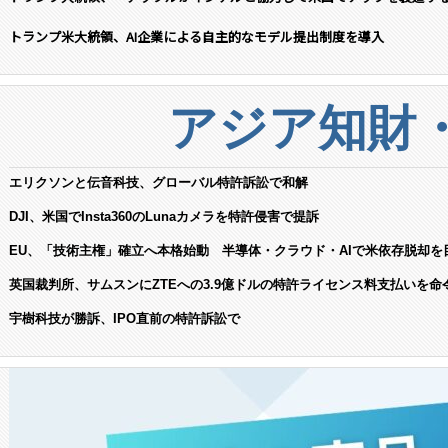
トランプ米大統領、AI企業による自主的なモデル提出制度を導入
アジア知財
エリクソンと伝音科技、グローバル特許訴訟で和解
DJI、米国でInsta360のLunaカメラを特許侵害で提訴
EU、「技術主権」確立へ本格始動 半導体・クラウド・AIで米依存脱却を
英国裁判所、サムスンにZTEへの3.9億ドルの特許ライセンス料支払いを命
宇樹科技が勝訴、IPO直前の特許訴訟で