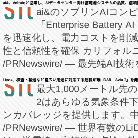
ai&、Voltaiqと協業し、AIデータセンター向け蓄電池システムの品質、信
ai&のソブリンAIコンピ
manufacturing™ (FC
「Enterprise Batte
たNeXは、バイオ医薬品製造
を迅速化し、電力コストを削
従来のフェッドバッチ施設の
性と信頼性を確保 カリフォルニア
に、患者やサプライチェーン
/PRNewswire/ — 最先端
キー方式で拡張性が高く、持
会社エーアイ・アンド：本社横
す。FCCM‑を活用した現地
Livox、検査・輸送など幅広い用途に対応する超長距離LiDAR「Avia 2」を
最大1,000メートル先
President原信平）と、エ
患者にとっての費用負担を大幅
2はあらゆる気象条件
ードするVoltaiqは、日本に
のアクセスを大幅に拡大することができ
ンカバレッジを提供します。中国
ーエネルギー貯蔵システム（B
Fully-Connected Continuous M
/PRNewswire/ — 世界有数の
た。 Voltaiq独自のAI搭
プログラムには、施設設計・内装