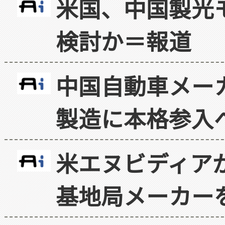
米国、中国製光
検討か＝報道
中国自動車メー
製造に本格参入
米エヌビディア
基地局メーカー