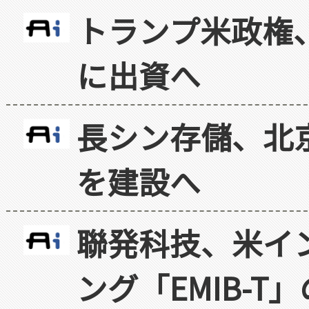
トランプ米政権
に出資へ
長シン存儲、北京
を建設へ
聯発科技、米イ
ング「EMIB-T