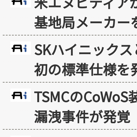
米エヌビディア
基地局メーカー
SKハイニックス
初の標準仕様を
TSMCのCoW
漏洩事件が発覚