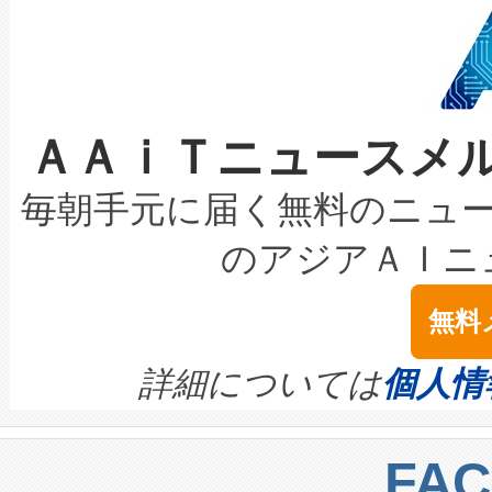
狭視野のFOVを切り替えるこ
事業者の負担軽減という課題
加組織は、Enzeneのバイオ
ケーブル、枝などの細かな対
系統連系を迅速にし、ピーク需
選定された製品について、自
なレーザースポットにより、高
限を超えて利用可能な電力容量
取得できる可能性もあります。
ＡＡｉＴニュースメ
な環境下でも豊かなディテー
持できるよう貢献します。こ
設には、3億～4億ドルかかるこ
キロメートル範囲を検出 Livox Unveil
ービスレベル契約（SLA）違
最高経営責任者（CEO）であるHi
毎朝手元に届く無料のニュ
LiDAR for Inspections, Transpor
テリー性能の劣化によるダウ
す。「当社のfully-connected c
のアジアＡＩニ
は1535 nmレーザーを搭載
念は、現在データセンターが
ームを利用すれば、6,000万～
無料
イズの小径化を実現すること
ます。 Voltaiq provides a comple
きます。この効率性は、フェ
す。ノーマルモードでは、Avia
quality and reliability for AI da
詳細については
個人情
BESS stack to ensure battery qual
ートル先まで検出でき、これは
centers. Voltaiqは、a
トに対して約600メートルに
FA