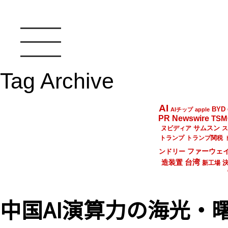
Tag Archive
AI
BYD
AIチップ
apple
PR Newswire
TSM
サムスン
ヌビディア
ス
トランプ
トランプ関税
ファーウェ
ンドリー
台湾
造装置
新工場
中国AI演算力の海光・