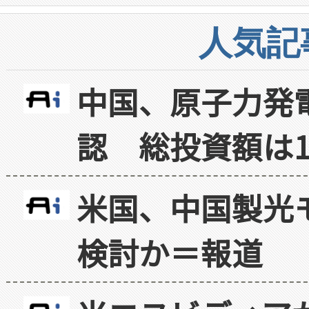
人気記
中国、原子力発
認 総投資額は1
米国、中国製光
検討か＝報道