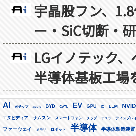
宇晶股フン、1.
ー・SiC切断・
LGイノテック、
半導体基板工場
AI
EV
NVID
GPU
BYD
LLM
AIチップ
apple
CATL
IC
サムスン
エヌビディア
スマートフォン
ディスプレ
チップ
テスラ
半導体
ファーウェイ
半導体製造装置
ロボット
メモリ