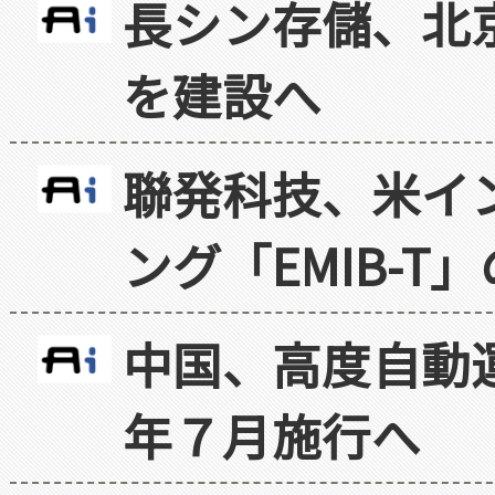
長シン存儲、北京
を建設へ
聯発科技、米イ
ング「EMIB-T
中国、高度自動
年７月施行へ