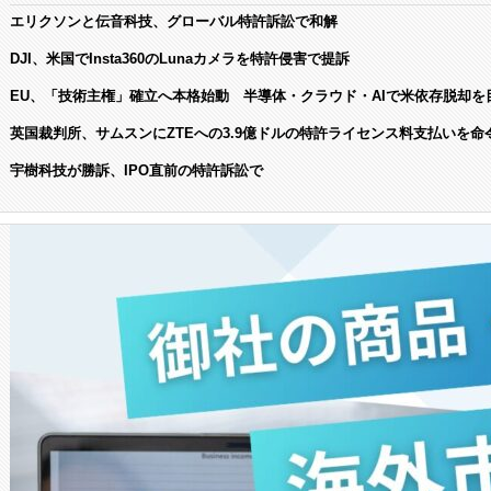
エリクソンと伝音科技、グローバル特許訴訟で和解
DJI、米国でInsta360のLunaカメラを特許侵害で提訴
EU、「技術主権」確立へ本格始動 半導体・クラウド・AIで米依存脱却を
英国裁判所、サムスンにZTEへの3.9億ドルの特許ライセンス料支払いを命
宇樹科技が勝訴、IPO直前の特許訴訟で