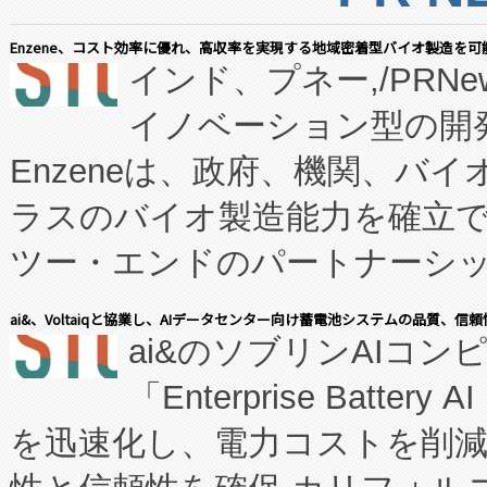
Enzene、コスト効率に優れ、高収率を実現する地域密着型バイオ製造を可
インド、プネー,/PRNe
イノベーション型の開発
Enzeneは、政府、機関、バ
ラスのバイオ製造能力を確立
ツー・エンドのパートナーシッ
表しました。 同社の実績あるEnzeneX®
ai&、Voltaiqと協業し、AIデータセンター向け蓄電池システムの品質、信
ai&のソブリンAIコンピ
manufacturing™ (FC
「Enterprise Batte
たNeXは、バイオ医薬品製造
を迅速化し、電力コストを削
従来のフェッドバッチ施設の