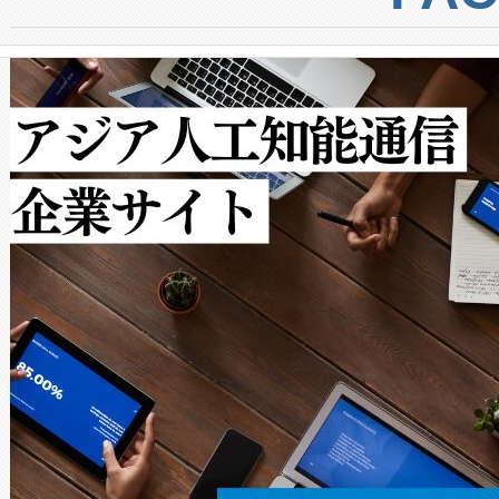
からシステム統合、試運転、
では、反射率10％のターゲッ
クルの各段階のデータを監視
で向上し、最大検知距離は1,0
[…]
ットだけで最大1キロメートル
ルの変電所周囲を監視でき、
作業と点群処理を簡素化できま
Avia 2は、2種類のFOVオ
× 80°のノーマルモード、長距離
ードを切り替えて使用するこ
ることなく、単一のデバイス
うにします。遠距離まで届く
密度なスキャ
[…]