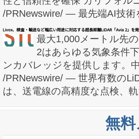
性と信頼性を確保 カリフォルニア
に、患者やサプライチェーン
/PRNewswire/ — 最先端
キー方式で拡張性が高く、持
会社エーアイ・アンド：本社横
す。FCCM‑を活用した現地
Livox、検査・輸送など幅広い用途に対応する超長距離LiDAR「Avia 2」を
最大1,000メートル先
President原信平）と、エ
患者にとっての費用負担を大幅
2はあらゆる気象条件
ードするVoltaiqは、日本に
のアクセスを大幅に拡大することができ
ンカバレッジを提供します。中国
ーエネルギー貯蔵システム（B
Fully-Connected Continuous M
/PRNewswire/ — 世界有数の
た。 Voltaiq独自のAI搭
プログラムには、施設設計・内装
は、送電線の高精度な点検、軌
定、統合、導入、運用に至る
に関する技術移転および知的財産
や穀物倉庫におけるバルク材の
安全性を追跡し、確保する事を
構造化トレーニングカリキュ
リューション「Avia 2」を発
増加しているデータセンター
上げおよび商用化段階におけ
無料
したAvia 2は、1,000メ
る電力網に大きな負担をかけ
設備整備および立ち上げ調整