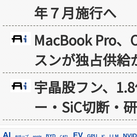
年７月施行へ
MacBook Pr
スンが独占供給
宇晶股フン、1.
ー・SiC切断・
AI
EV
NVID
GPU
BYD
LLM
AIチップ
apple
CATL
IC