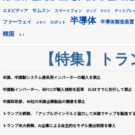
サムスン
エヌビディア
スマートフォン
ディスプレ
チップ
テスラ
半導体
ファーウェイ
半導体製造装置
ロボット
メモリ
韓国
ＡＩ
【特集】トラン
米国、中国製システム連系用インバーターの輸入を禁止
中国製インバーター、米FCCが輸入規制を起草 EUはすでに先行して禁止
中国財政部、46社の米国企業製品の調達を禁止
トランプ大統領、「アップルがインテルと協力して米国でチップを製造す
トランプ米大統領、AI企業による自主的なモデル提出制度を導入