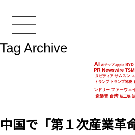
Tag Archive
AI
BYD
AIチップ
apple
PR Newswire
TSM
サムスン
ヌビディア
ス
トランプ
トランプ関税
ファーウェ
ンドリー
台湾
造装置
新工場
中国で「第１次産業革命