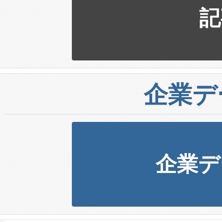
記
企業デ
企業デ