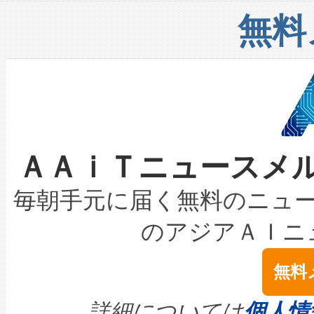
リューション「Avia 2」を発
増加しているデータセンター
上げおよび商用化段階におけ
無料
したAvia 2は、1,000メ
る電力網に大きな負担をかけ
設備整備および立ち上げ調整
狭視野のFOVを切り替えるこ
事業者の負担軽減という課題
加組織は、Enzeneのバイオ
ケーブル、枝などの細かな対
系統連系を迅速にし、ピーク需
選定された製品について、自
なレーザースポットにより、高
限を超えて利用可能な電力容量
取得できる可能性もあります。
ＡＡｉＴニュースメ
な環境下でも豊かなディテー
持できるよう貢献します。こ
設には、3億～4億ドルかかるこ
キロメートル範囲を検出 Livox Unveil
ービスレベル契約（SLA）違
最高経営責任者（CEO）であるHi
毎朝手元に届く無料のニュ
LiDAR for Inspections, Transpor
テリー性能の劣化によるダウ
す。「当社のfully-connected c
のアジアＡＩニ
は1535 nmレーザーを搭載
念は、現在データセンターが
ームを利用すれば、6,000万～
無料
イズの小径化を実現すること
ます。 Voltaiq provides a comple
きます。この効率性は、フェ
す。ノーマルモードでは、Avia
quality and reliability for AI da
詳細については
個人情