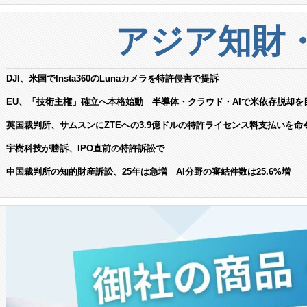
アジア知財
DJI、米国でInsta360のLunaカメラを特許侵害で提訴
EU、「技術主権」確立へ本格始動 半導体・クラウド・AIで米依存脱却を
英国裁判所、サムスンにZTEへの3.9億ドルの特許ライセンス料支払いを命
宇樹科技が勝訴、IPO直前の特許訴訟で
中国裁判所の知的財産訴訟、25年は急増 AI分野の審結件数は25.6%増