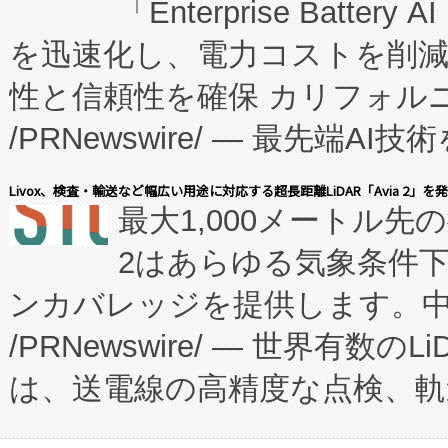
「Enterprise Batte
たNeXは、バイオ医薬品製造
を迅速化し、電力コストを削
従来のフェッドバッチ施設の
性と信頼性を確保 カリフォルニア
に、患者やサプライチェーン
/PRNewswire/ — 最先端
キー方式で拡張性が高く、持
会社エーアイ・アンド：本社横
す。FCCM‑を活用した現地
Livox、検査・輸送など幅広い用途に対応する超長距離LiDAR「Avia 2」を
最大1,000メートル先
President原信平）と、エ
患者にとっての費用負担を大幅
2はあらゆる気象条件
ードするVoltaiqは、日本に
のアクセスを大幅に拡大することができ
ンカバレッジを提供します。中国
ーエネルギー貯蔵システム（B
Fully-Connected Continuous M
/PRNewswire/ — 世界有数の
た。 Voltaiq独自のAI搭
プログラムには、施設設計・内装
は、送電線の高精度な点検、軌
定、統合、導入、運用に至る
に関する技術移転および知的財産
や穀物倉庫におけるバルク材の
安全性を追跡し、確保する事を
構造化トレーニングカリキュ