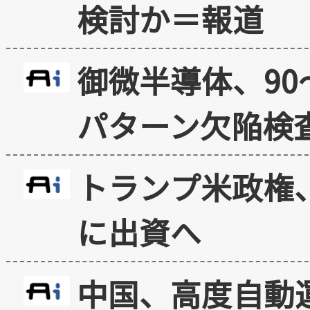
検討か＝報道
御微半導体、90
パターン欠陥検
トランプ米政権
に出資へ
中国、高度自動