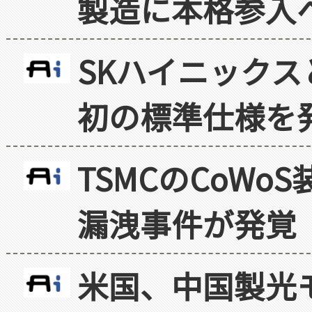
製造に本格参入
SKハイニックス
初の標準仕様を
TSMCのCoW
漏洩事件が発覚
米国、中国製光