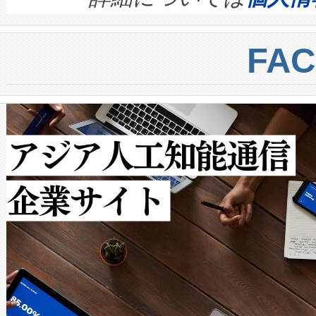
BESS stack to ensure battery qual
ートル先まで検出でき、これは
centers. Voltaiqは、a
トに対して約600メートルに
FA
からシステム統合、試運転、
では、反射率10％のターゲッ
クルの各段階のデータを監視
で向上し、最大検知距離は1,0
[…]
ットだけで最大1キロメートル
ルの変電所周囲を監視でき、
作業と点群処理を簡素化できま
Avia 2は、2種類のFOVオ
× 80°のノーマルモード、長距離
ードを切り替えて使用するこ