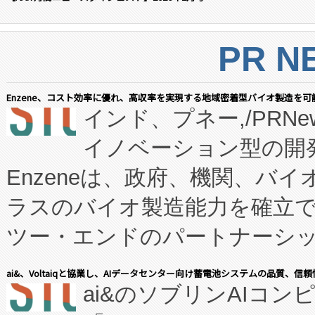
PR N
Enzene、コスト効率に優れ、高収率を実現する地域密着型バイオ製造を可
インド、プネー,/PRNe
イノベーション型の開発
Enzeneは、政府、機関、バ
ラスのバイオ製造能力を確立
ツー・エンドのパートナーシッ
表しました。 同社の実績あるEnzeneX®
ai&、Voltaiqと協業し、AIデータセンター向け蓄電池システムの品質、信
ai&のソブリンAIコンピ
manufacturing™ (FC