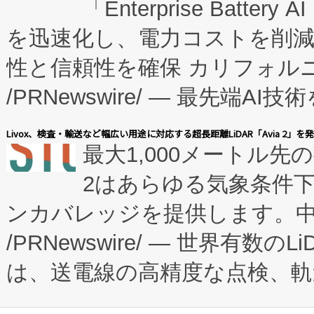
「Enterprise Batte
たNeXは、バイオ医薬品製造
を迅速化し、電力コストを削
従来のフェッドバッチ施設の
性と信頼性を確保 カリフォルニア
に、患者やサプライチェーン
/PRNewswire/ — 最先端
キー方式で拡張性が高く、持
会社エーアイ・アンド：本社横
す。FCCM‑を活用した現地
Livox、検査・輸送など幅広い用途に対応する超長距離LiDAR「Avia 2」を
最大1,000メートル先
President原信平）と、エ
患者にとっての費用負担を大幅
2はあらゆる気象条件
ードするVoltaiqは、日本に
のアクセスを大幅に拡大することができ
ンカバレッジを提供します。中国
ーエネルギー貯蔵システム（B
Fully-Connected Continuous M
/PRNewswire/ — 世界有数の
た。 Voltaiq独自のAI搭
プログラムには、施設設計・内装
は、送電線の高精度な点検、軌
定、統合、導入、運用に至る
に関する技術移転および知的財産
や穀物倉庫におけるバルク材の
安全性を追跡し、確保する事を
構造化トレーニングカリキュ