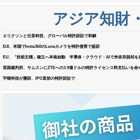
アジア知財
エリクソンと伝音科技、グローバル特許訴訟で和解
DJI、米国でInsta360のLunaカメラを特許侵害で提訴
EU、「技術主権」確立へ本格始動 半導体・クラウド・AIで米依存脱却を
英国裁判所、サムスンにZTEへの3.9億ドルの特許ライセンス料支払いを命
宇樹科技が勝訴、IPO直前の特許訴訟で