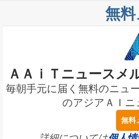
リューション「Avia 2」を発
増加しているデータセンター
上げおよび商用化段階におけ
無料
したAvia 2は、1,000メ
る電力網に大きな負担をかけ
設備整備および立ち上げ調整
狭視野のFOVを切り替えるこ
事業者の負担軽減という課題
加組織は、Enzeneのバイオ
ケーブル、枝などの細かな対
系統連系を迅速にし、ピーク需
選定された製品について、自
なレーザースポットにより、高
限を超えて利用可能な電力容量
取得できる可能性もあります。
ＡＡｉＴニュースメ
な環境下でも豊かなディテー
持できるよう貢献します。こ
設には、3億～4億ドルかかるこ
キロメートル範囲を検出 Livox Unveil
ービスレベル契約（SLA）違
最高経営責任者（CEO）であるHi
毎朝手元に届く無料のニュ
LiDAR for Inspections, Transpor
テリー性能の劣化によるダウ
す。「当社のfully-connected c
のアジアＡＩニ
は1535 nmレーザーを搭載
念は、現在データセンターが
ームを利用すれば、6,000万～
無料
イズの小径化を実現すること
ます。 Voltaiq provides a comple
きます。この効率性は、フェ
す。ノーマルモードでは、Avia
quality and reliability for AI da
詳細については
個人情