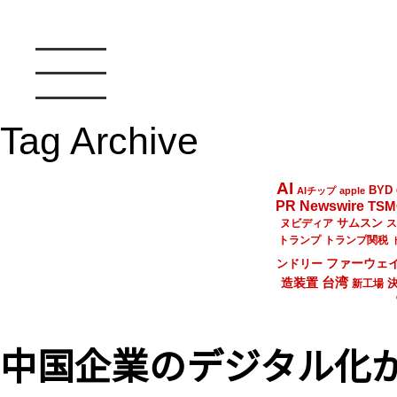
Tag Archive
AI
BYD
AIチップ
apple
PR Newswire
TSM
サムスン
ヌビディア
ス
トランプ
トランプ関税
ファーウェ
ンドリー
台湾
造装置
新工場
中国企業のデジタル化