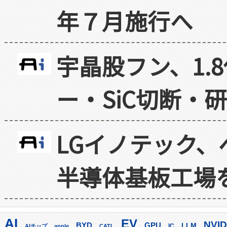
年７月施行へ
宇晶股フン、1.
ー・SiC切断・
LGイノテック、
半導体基板工場
AI
EV
NVID
GPU
BYD
LLM
AIチップ
apple
CATL
IC