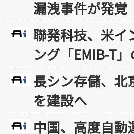
漏洩事件が発覚
聯発科技、米イ
ング「EMIB-T
長シン存儲、北京
を建設へ
中国、高度自動