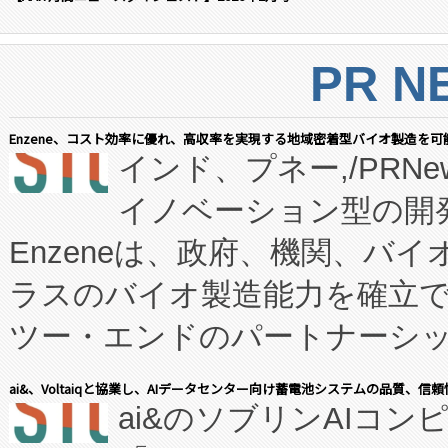
PR N
Enzene、コスト効率に優れ、高収率を実現する地域密着型バイオ製造を可
インド、プネー,/PRNe
イノベーション型の開発
Enzeneは、政府、機関、バ
ラスのバイオ製造能力を確立
ツー・エンドのパートナーシッ
表しました。 同社の実績あるEnzeneX®
ai&、Voltaiqと協業し、AIデータセンター向け蓄電池システムの品質、信
ai&のソブリンAIコンピ
manufacturing™ (FC