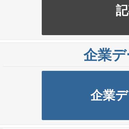
記
企業デ
企業デ