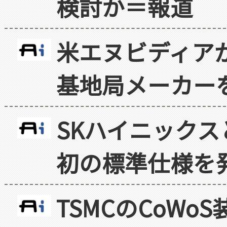
検討か＝報道
米エヌビディア
基地局メーカー
SKハイニックス
初の標準仕様を
TSMCのCoW