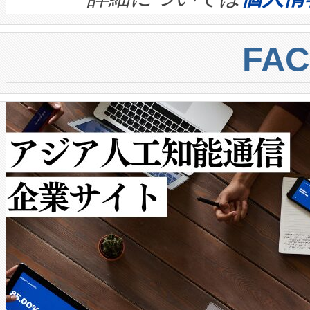
BESS stack to ensure battery qual
ートル先まで検出でき、これは
centers. Voltaiqは、a
トに対して約600メートルに
FA
からシステム統合、試運転、
では、反射率10％のターゲッ
クルの各段階のデータを監視
で向上し、最大検知距離は1,0
[…]
ットだけで最大1キロメートル
ルの変電所周囲を監視でき、
作業と点群処理を簡素化できま
Avia 2は、2種類のFOVオ
× 80°のノーマルモード、長距離
ードを切り替えて使用するこ