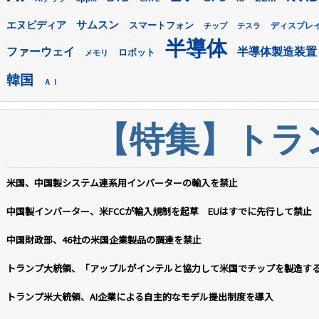
サムスン
エヌビディア
スマートフォン
ディスプレ
チップ
テスラ
半導体
ファーウェイ
半導体製造装置
ロボット
メモリ
韓国
ＡＩ
【特集】トラン
米国、中国製システム連系用インバーターの輸入を禁止
中国製インバーター、米FCCが輸入規制を起草 EUはすでに先行して禁止
中国財政部、46社の米国企業製品の調達を禁止
トランプ大統領、「アップルがインテルと協力して米国でチップを製造す
トランプ米大統領、AI企業による自主的なモデル提出制度を導入