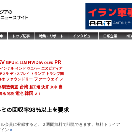
◆
トップ記事
特集・リポート
インタビュー
日系企業
NE
EV
NVIDIA
PR
GPU
LLM
IC
OLED
インド
エヌビディア
インテル
ウエハー
トランプ
トランプ関
テスラ
ディスプレイ
ファーウェイ
ファウンドリー
導体
メ
台湾
自
体製造装置
決算
新工場
米中
韓国
電池
関税
電池
ＡＩ
ミの回収率98％以上を要求
アル会員に登録すると、２週間無料で閲覧できます。無料トライア
グイン
»