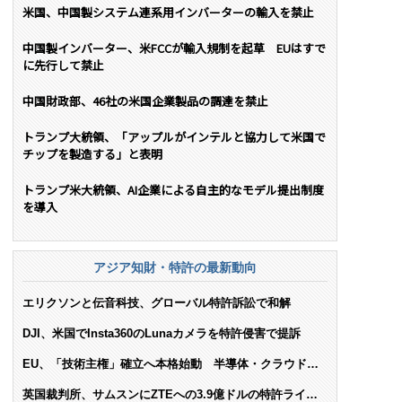
米国、中国製システム連系用インバーターの輸入を禁止
中国製インバーター、米FCCが輸入規制を起草 EUはすで
に先行して禁止
中国財政部、46社の米国企業製品の調達を禁止
トランプ大統領、「アップルがインテルと協力して米国で
チップを製造する」と表明
トランプ米大統領、AI企業による自主的なモデル提出制度
を導入
アジア知財・特許の最新動向
エリクソンと伝音科技、グローバル特許訴訟で和解
DJI、米国でInsta360のLunaカメラを特許侵害で提訴
EU、「技術主権」確立へ本格始動 半導体・クラウド・
AIで米依存脱却を目指す
英国裁判所、サムスンにZTEへの3.9億ドルの特許ライセ