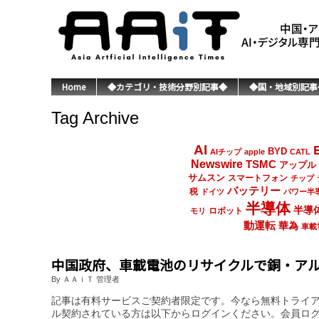
Home
◆カテゴリ・技術分野別記事◆
◆国・地域別記事
Tag Archive
AI
BYD
AIチップ
apple
CATL
Newswire
TSMC
アップル
サムスン
スマートフォン
チップ
バッテリー
税
ドイツ
パワー半
半導体
半導
ロボット
モリ
動運転
華為
車載
中国政府、車載電池のリサイクルで銅・アル
By ＡＡｉＴ 管理者
記事は有料サービスご契約者限定です。今なら無料トライ
ル契約されている方は以下からログインください。会員ロ