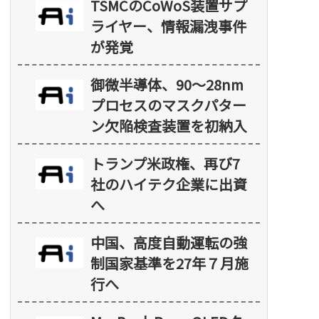
TSMCのCoWoS装置サプ
ライヤー、情報漏洩事件
が発覚
御微半導体、90～28nm
プロセスのマスクパター
ン欠陥検査装置を初納入
トランプ米政権、再び7
社のハイテク企業に出資
へ
中国、高度自動運転の強
制国家基準を27年７月施
行へ