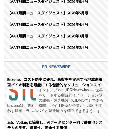
【AAiT月間ニュースダイジェスト】2026年6月号
【AAiT月間ニュースダイジェスト】2026年5月号
【AAiT月間ニュースダイジェスト】2026年4月号
【AAiT月間ニュースダイジェスト】2026年3月号
【AAiT月間ニュースダイジェスト】2026年2月号
PR NEWSWIRE
Enzene、コスト効率に優れ、高収率を実現する地域密着
型バイオ製造を可能にする包括的なソリューションスイー
ト「NeX™」 をリリース
インド、プネー,/PRNewswire/ — 世界
をリードする継続的イノベーション型
の開発・製造機関（CIDMO™）である
Enzeneは、政府、機関、バイオ医薬品企業が、場所を問
わず世界クラスのバイオ製造能力を確立できるようにす
る、変革的なエンド・ツー・エンドのパートナーシップモ
デル「NeX™」の立ち上げを発表しました。 同社の実績
ai&、Voltaiqと協業し、AIデータセンター向け蓄電池シス
あるEnzeneX® fully‑connected continuous
テムの品質、信頼性、安全性を確保