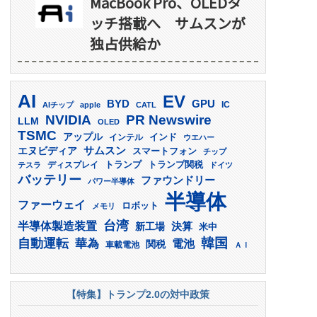
MacBook Pro、OLEDタ
ッチ搭載へ サムスンが
独占供給か
AI
EV
GPU
BYD
AIチップ
apple
CATL
IC
PR Newswire
NVIDIA
LLM
OLED
TSMC
アップル
インド
インテル
ウエハー
サムスン
エヌビディア
スマートフォン
チップ
トランプ
ディスプレイ
トランプ関税
テスラ
ドイツ
バッテリー
ファウンドリー
パワー半導体
半導体
ファーウェイ
ロボット
メモリ
台湾
半導体製造装置
決算
新工場
米中
韓国
自動運転
華為
電池
関税
車載電池
ＡＩ
【特集】トランプ2.0の対中政策