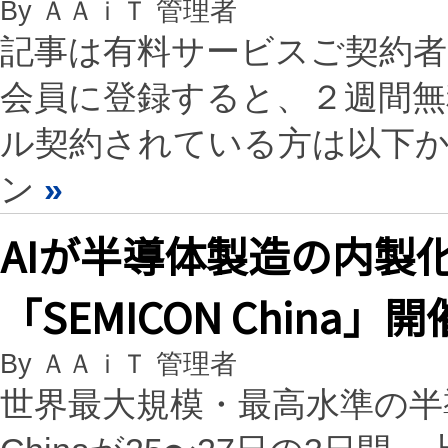
By ＡＡｉＴ 管理者
記事は有料サービスご契約
会員に登録すると、２週間
ル契約されている方は以下
ン
»
AIが半導体製造の内製
「SEMICON China」開
By ＡＡｉＴ 管理者
世界最大規模・最高水準の半導体