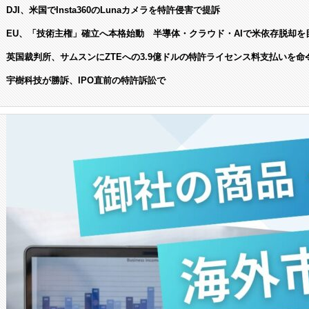
DJI、米国でInsta360のLunaカメラを特許侵害で提訴
EU、「技術主権」確立へ本格始動 半導体・クラウド・AIで米依存脱却を
英国裁判所、サムスンにZTEへの3.9億ドルの特許ライセンス料支払いを命
宇樹科技が勝訴、IPO直前の特許訴訟で