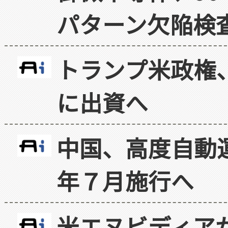
パターン欠陥検
トランプ米政権
に出資へ
中国、高度自動
年７月施行へ
米エヌビディア