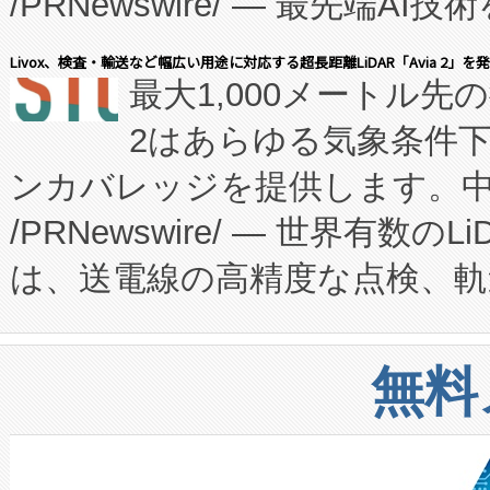
/PRNewswire/ — 最先端
キー方式で拡張性が高く、持
会社エーアイ・アンド：本社横
す。FCCM‑を活用した現地
Livox、検査・輸送など幅広い用途に対応する超長距離LiDAR「Avia 2」を
最大1,000メートル先
President原信平）と、エ
患者にとっての費用負担を大幅
2はあらゆる気象条件
ードするVoltaiqは、日本に
のアクセスを大幅に拡大することができ
ンカバレッジを提供します。中国
ーエネルギー貯蔵システム（B
Fully-Connected Continuous M
/PRNewswire/ — 世界有数の
た。 Voltaiq独自のAI搭
プログラムには、施設設計・内装
は、送電線の高精度な点検、軌
定、統合、導入、運用に至る
に関する技術移転および知的財産
や穀物倉庫におけるバルク材の
安全性を追跡し、確保する事を
構造化トレーニングカリキュ
リューション「Avia 2」を発
増加しているデータセンター
上げおよび商用化段階におけ
無料
したAvia 2は、1,000メ
る電力網に大きな負担をかけ
設備整備および立ち上げ調整
狭視野のFOVを切り替えるこ
事業者の負担軽減という課題
加組織は、Enzeneのバイオ