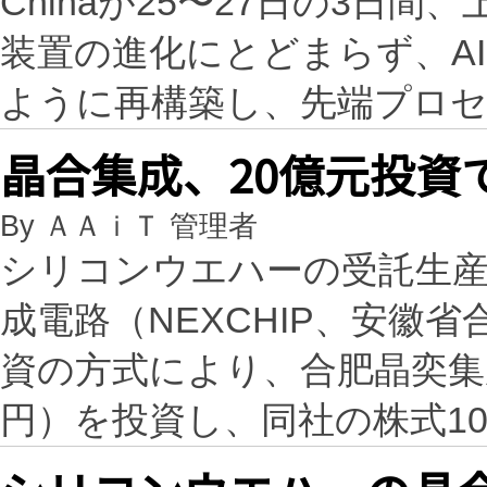
Chinaが25〜27日の3日
装置の進化にとどまらず、A
ように再構築し、先端プロ
晶合集成、20億元投資
By ＡＡｉＴ 管理者
シリコンウエハーの受託生
成電路（NEXCHIP、安徽
資の方式により、合肥晶奕集成
円）を投資し、同社の株式1