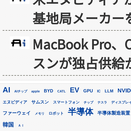
基地局メーカー
MacBook Pr
スンが独占供給
AI
EV
NVID
GPU
BYD
LLM
AIチップ
apple
CATL
IC
サムスン
エヌビディア
スマートフォン
ディスプレ
チップ
テスラ
半導体
ファーウェイ
半導体製造装置
ロボット
メモリ
韓国
ＡＩ