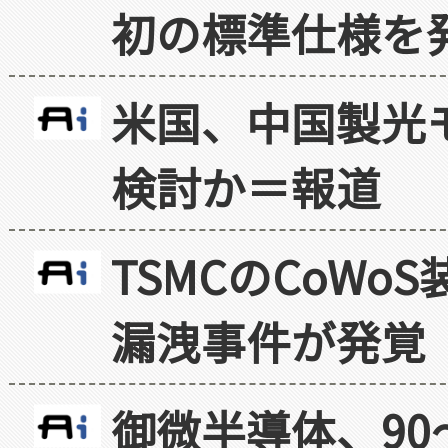
初の標準仕様を
米国、中国製光
検討か＝報道
TSMCのCoW
漏洩事件が発覚
御微半導体、90