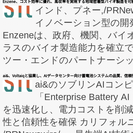
Enzene、コスト効率に優れ、高収率を実現する地域密着型バイオ製造を可
インド、プネー,/PRNe
イノベーション型の開発
Enzeneは、政府、機関、バ
ラスのバイオ製造能力を確立
ツー・エンドのパートナーシッ
表しました。 同社の実績あるEnzeneX®
ai&、Voltaiqと協業し、AIデータセンター向け蓄電池システムの品質、信
ai&のソブリンAIコンピ
manufacturing™ (FC
「Enterprise Batte
たNeXは、バイオ医薬品製造
を迅速化し、電力コストを削
従来のフェッドバッチ施設の
性と信頼性を確保 カリフォルニア
に、患者やサプライチェーン