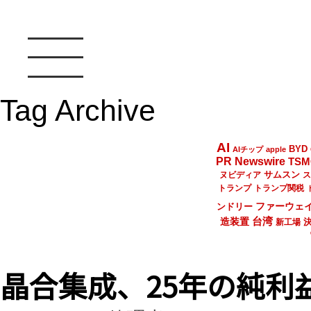
Tag Archive
AI
BYD
AIチップ
apple
PR Newswire
TSM
サムスン
ヌビディア
ス
トランプ
トランプ関税
ファーウェ
ンドリー
台湾
造装置
新工場
晶合集成、25年の純利