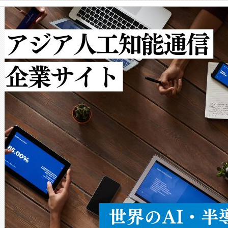
クルの各段階のデータを監視
で向上し、最大検知距離は1,0
[…]
ットだけで最大1キロメートル
ルの変電所周囲を監視でき、
作業と点群処理を簡素化できま
Avia 2は、2種類のFOVオ
× 80°のノーマルモード、長距離
ードを切り替えて使用するこ
ることなく、単一のデバイス
うにします。遠距離まで届く
密度なスキャ
[…]