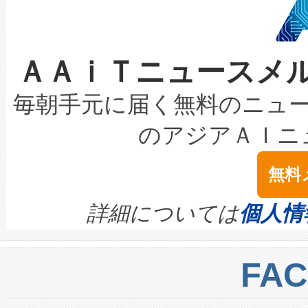
ケーブル、枝などの細かな対
系統連系を迅速にし、ピーク需
選定された製品について、自
なレーザースポットにより、高
限を超えて利用可能な電力容量
取得できる可能性もあります。
ＡＡｉＴニュースメ
な環境下でも豊かなディテー
持できるよう貢献します。こ
設には、3億～4億ドルかかるこ
キロメートル範囲を検出 Livox Unveil
ービスレベル契約（SLA）違
最高経営責任者（CEO）であるHi
毎朝手元に届く無料のニュ
LiDAR for Inspections, Transpor
テリー性能の劣化によるダウ
す。「当社のfully-connected c
のアジアＡＩニ
は1535 nmレーザーを搭載
念は、現在データセンターが
ームを利用すれば、6,000万～
無料
イズの小径化を実現すること
ます。 Voltaiq provides a comple
きます。この効率性は、フェ
す。ノーマルモードでは、Avia
quality and reliability for AI da
詳細については
個人情
BESS stack to ensure battery qual
ートル先まで検出でき、これは
centers. Voltaiqは、a
トに対して約600メートルに
FA
からシステム統合、試運転、
では、反射率10％のターゲッ