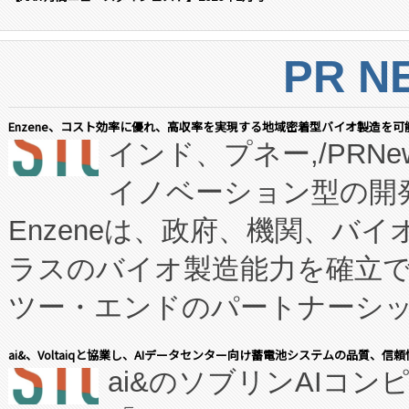
PR N
Enzene、コスト効率に優れ、高収率を実現する地域密着型バイオ製造を可
インド、プネー,/PRNe
イノベーション型の開発
Enzeneは、政府、機関、バ
ラスのバイオ製造能力を確立
ツー・エンドのパートナーシッ
表しました。 同社の実績あるEnzeneX®
ai&、Voltaiqと協業し、AIデータセンター向け蓄電池システムの品質、信
ai&のソブリンAIコンピ
manufacturing™ (FC