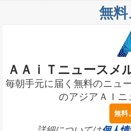
リューション「Avia 2」を発
増加しているデータセンター
上げおよび商用化段階におけ
無料
したAvia 2は、1,000メ
る電力網に大きな負担をかけ
設備整備および立ち上げ調整
狭視野のFOVを切り替えるこ
事業者の負担軽減という課題
加組織は、Enzeneのバイオ
ケーブル、枝などの細かな対
系統連系を迅速にし、ピーク需
選定された製品について、自
なレーザースポットにより、高
限を超えて利用可能な電力容量
取得できる可能性もあります。
ＡＡｉＴニュースメ
な環境下でも豊かなディテー
持できるよう貢献します。こ
設には、3億～4億ドルかかるこ
キロメートル範囲を検出 Livox Unveil
ービスレベル契約（SLA）違
最高経営責任者（CEO）であるHi
毎朝手元に届く無料のニュ
LiDAR for Inspections, Transpor
テリー性能の劣化によるダウ
す。「当社のfully-connected c
のアジアＡＩニ
は1535 nmレーザーを搭載
念は、現在データセンターが
ームを利用すれば、6,000万～
無料
イズの小径化を実現すること
ます。 Voltaiq provides a comple
きます。この効率性は、フェ
す。ノーマルモードでは、Avia
quality and reliability for AI da
詳細については
個人情