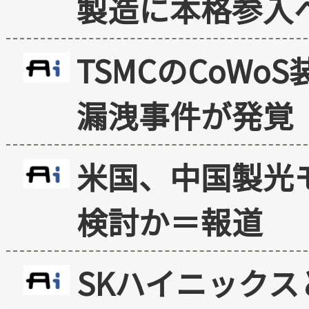
製造に本格参入
TSMCのCoW
漏洩事件が発覚
米国、中国製光
検討か＝報道
SKハイニックス