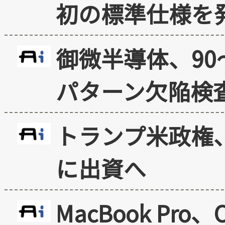
初の標準仕様を
御微半導体、90
パターン欠陥検
トランプ米政権
に出資へ
MacBook Pr