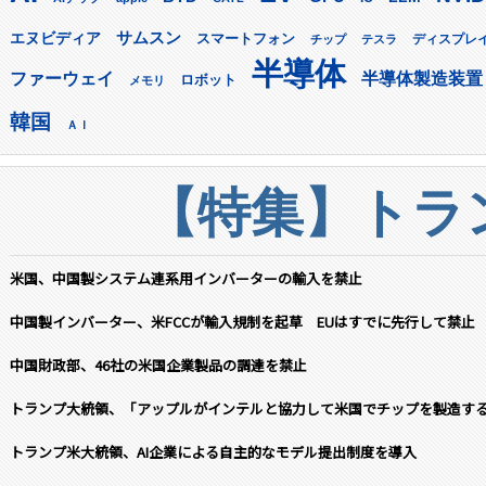
サムスン
エヌビディア
スマートフォン
ディスプレ
チップ
テスラ
半導体
ファーウェイ
半導体製造装置
ロボット
メモリ
韓国
ＡＩ
【特集】トラン
米国、中国製システム連系用インバーターの輸入を禁止
中国製インバーター、米FCCが輸入規制を起草 EUはすでに先行して禁止
中国財政部、46社の米国企業製品の調達を禁止
トランプ大統領、「アップルがインテルと協力して米国でチップを製造す
トランプ米大統領、AI企業による自主的なモデル提出制度を導入