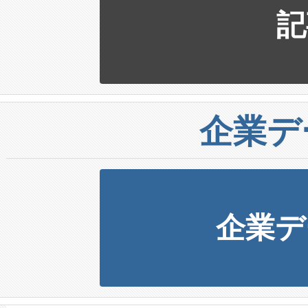
記
企業デ
企業デ