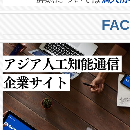
BESS stack to ensure battery qual
ートル先まで検出でき、これは
centers. Voltaiqは、a
トに対して約600メートルに
FA
からシステム統合、試運転、
では、反射率10％のターゲッ
クルの各段階のデータを監視
で向上し、最大検知距離は1,0
[…]
ットだけで最大1キロメートル
ルの変電所周囲を監視でき、
作業と点群処理を簡素化できま
Avia 2は、2種類のFOVオ
× 80°のノーマルモード、長距離
ードを切り替えて使用するこ