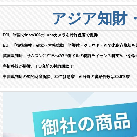
アジア知財
DJI、米国でInsta360のLunaカメラを特許侵害で提訴
EU、「技術主権」確立へ本格始動 半導体・クラウド・AIで米依存脱却を
英国裁判所、サムスンにZTEへの3.9億ドルの特許ライセンス料支払いを命
宇樹科技が勝訴、IPO直前の特許訴訟で
中国裁判所の知的財産訴訟、25年は急増 AI分野の審結件数は25.6%増