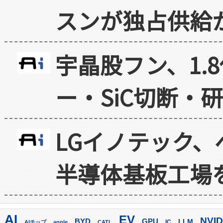
スンが独占供給
宇晶股フン、1.
ー・SiC切断・
LGイノテック、
半導体基板工場
AI
EV
NVID
GPU
BYD
LLM
AIチップ
apple
CATL
IC