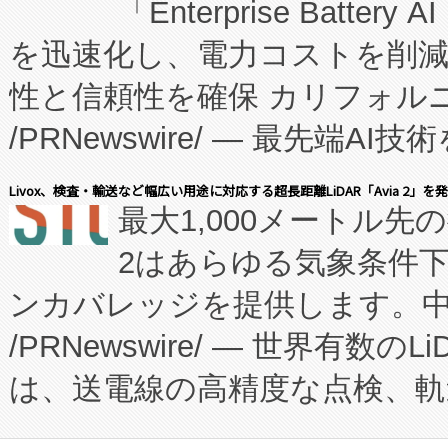
「Enterprise Batte
たNeXは、バイオ医薬品製造
を迅速化し、電力コストを削
従来のフェッドバッチ施設の
性と信頼性を確保 カリフォルニア
に、患者やサプライチェーン
/PRNewswire/ — 最先端
キー方式で拡張性が高く、持
会社エーアイ・アンド：本社横
す。FCCM‑を活用した現地
Livox、検査・輸送など幅広い用途に対応する超長距離LiDAR「Avia 2」を
最大1,000メートル先
President原信平）と、エ
患者にとっての費用負担を大幅
2はあらゆる気象条件
ードするVoltaiqは、日本に
のアクセスを大幅に拡大することができ
ンカバレッジを提供します。中国
ーエネルギー貯蔵システム（B
Fully-Connected Continuous M
/PRNewswire/ — 世界有数の
た。 Voltaiq独自のAI搭
プログラムには、施設設計・内装
は、送電線の高精度な点検、軌
定、統合、導入、運用に至る
に関する技術移転および知的財産
や穀物倉庫におけるバルク材の
安全性を追跡し、確保する事を
構造化トレーニングカリキュ