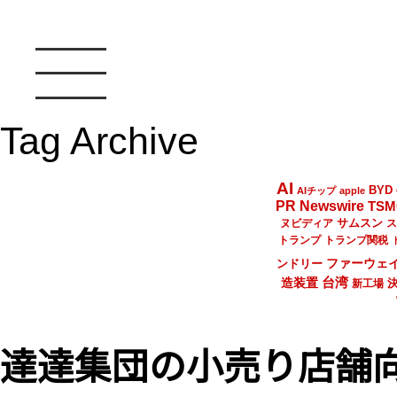
Tag Archive
AI
BYD
AIチップ
apple
PR Newswire
TSM
サムスン
ヌビディア
ス
トランプ
トランプ関税
ファーウェ
ンドリー
台湾
造装置
新工場
達達集団の小売り店舗向