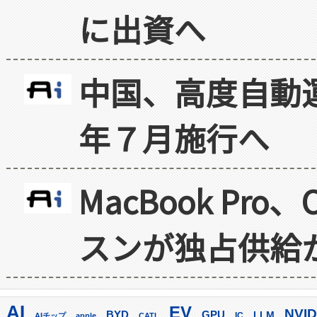
に出資へ
中国、高度自動
年７月施行へ
MacBook Pr
スンが独占供給
AI
EV
NVID
GPU
BYD
LLM
AIチップ
apple
CATL
IC