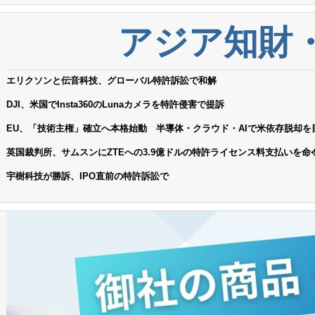
アジア知財
エリクソンと伝音科技、グローバル特許訴訟で和解
DJI、米国でInsta360のLunaカメラを特許侵害で提訴
EU、「技術主権」確立へ本格始動 半導体・クラウド・AIで米依存脱却を
英国裁判所、サムスンにZTEへの3.9億ドルの特許ライセンス料支払いを命
宇樹科技が勝訴、IPO直前の特許訴訟で