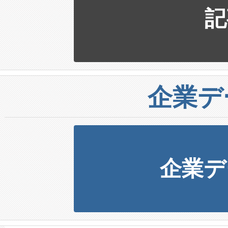
記
企業デ
企業デ