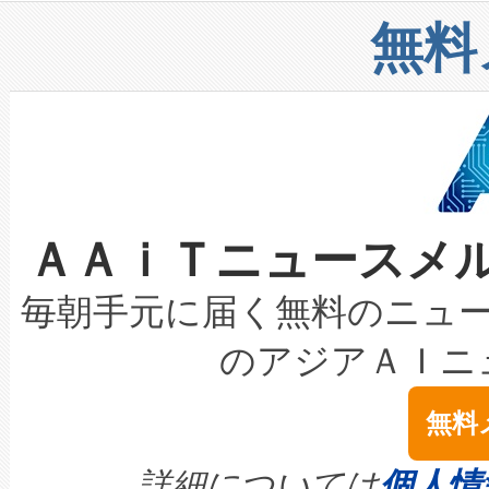
リューション「Avia 2」を発
増加しているデータセンター
上げおよび商用化段階におけ
無料
したAvia 2は、1,000メ
る電力網に大きな負担をかけ
設備整備および立ち上げ調整
狭視野のFOVを切り替えるこ
事業者の負担軽減という課題
加組織は、Enzeneのバイオ
ケーブル、枝などの細かな対
系統連系を迅速にし、ピーク需
選定された製品について、自
なレーザースポットにより、高
限を超えて利用可能な電力容量
取得できる可能性もあります。
ＡＡｉＴニュースメ
な環境下でも豊かなディテー
持できるよう貢献します。こ
設には、3億～4億ドルかかるこ
キロメートル範囲を検出 Livox Unveil
ービスレベル契約（SLA）違
最高経営責任者（CEO）であるHi
毎朝手元に届く無料のニュ
LiDAR for Inspections, Transpor
テリー性能の劣化によるダウ
す。「当社のfully-connected c
のアジアＡＩニ
は1535 nmレーザーを搭載
念は、現在データセンターが
ームを利用すれば、6,000万～
無料
イズの小径化を実現すること
ます。 Voltaiq provides a comple
きます。この効率性は、フェ
す。ノーマルモードでは、Avia
quality and reliability for AI da
詳細については
個人情