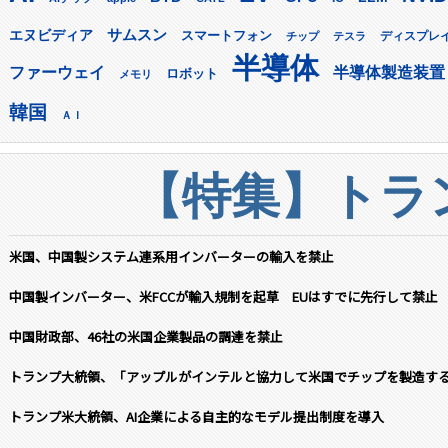
サムスン
エヌビディア
スマートフォン
ディスプレ
チップ
テスラ
半導体
ファーウェイ
半導体製造装置
ロボット
メモリ
韓国
ＡＩ
【特集】トラン
米国、中国製システム連系用インバーターの輸入を禁止
中国製インバーター、米FCCが輸入規制を起草 EUはすでに先行して禁止
中国財政部、46社の米国企業製品の調達を禁止
トランプ大統領、「アップルがインテルと協力して米国でチップを製造す
トランプ米大統領、AI企業による自主的なモデル提出制度を導入