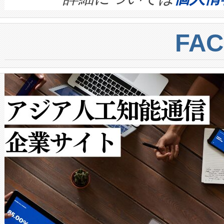
BESS stack to ensure battery qual
ートル先まで検出でき、これは
centers. Voltaiqは、a
トに対して約600メートルに
FA
からシステム統合、試運転、
では、反射率10％のターゲッ
クルの各段階のデータを監視
で向上し、最大検知距離は1,0
[…]
ットだけで最大1キロメートル
ルの変電所周囲を監視でき、
作業と点群処理を簡素化できま
Avia 2は、2種類のFOVオ
× 80°のノーマルモード、長距離
ードを切り替えて使用するこ