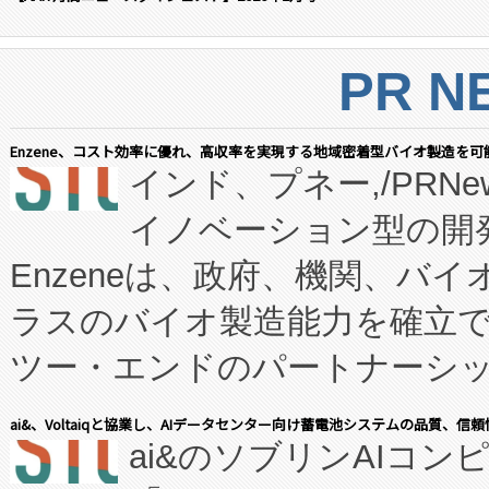
PR N
Enzene、コスト効率に優れ、高収率を実現する地域密着型バイオ製造を可
インド、プネー,/PRNe
イノベーション型の開発
Enzeneは、政府、機関、バ
ラスのバイオ製造能力を確立
ツー・エンドのパートナーシッ
表しました。 同社の実績あるEnzeneX®
ai&、Voltaiqと協業し、AIデータセンター向け蓄電池システムの品質、信
ai&のソブリンAIコンピ
manufacturing™ (FC