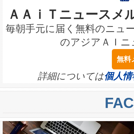
なレーザースポットにより、高
限を超えて利用可能な電力容量
取得できる可能性もあります。
ＡＡｉＴニュースメ
な環境下でも豊かなディテー
持できるよう貢献します。こ
設には、3億～4億ドルかかるこ
キロメートル範囲を検出 Livox Unveil
ービスレベル契約（SLA）違
最高経営責任者（CEO）であるHi
毎朝手元に届く無料のニュ
LiDAR for Inspections, Transpor
テリー性能の劣化によるダウ
す。「当社のfully-connected c
のアジアＡＩニ
は1535 nmレーザーを搭載
念は、現在データセンターが
ームを利用すれば、6,000万～
無料
イズの小径化を実現すること
ます。 Voltaiq provides a comple
きます。この効率性は、フェ
す。ノーマルモードでは、Avia
quality and reliability for AI da
詳細については
個人情
BESS stack to ensure battery qual
ートル先まで検出でき、これは
centers. Voltaiqは、a
トに対して約600メートルに
FA
からシステム統合、試運転、
では、反射率10％のターゲッ
クルの各段階のデータを監視
で向上し、最大検知距離は1,0
[…]