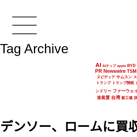
Tag Archive
AI
BYD
AIチップ
apple
PR Newswire
TSM
サムスン
ヌビディア
ス
トランプ
トランプ関税
ファーウェ
ンドリー
台湾
造装置
新工場
デンソー、ロームに買収