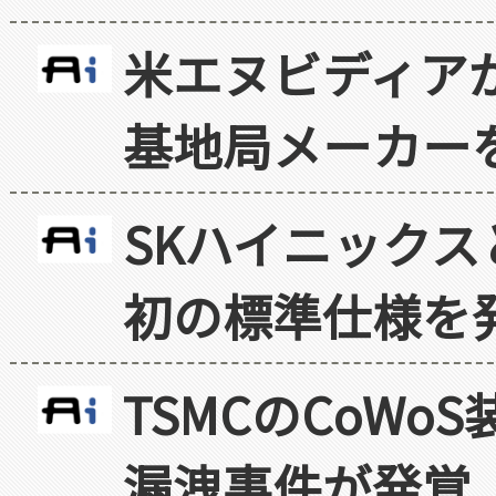
米エヌビディア
基地局メーカー
SKハイニックス
初の標準仕様を
TSMCのCoW
漏洩事件が発覚