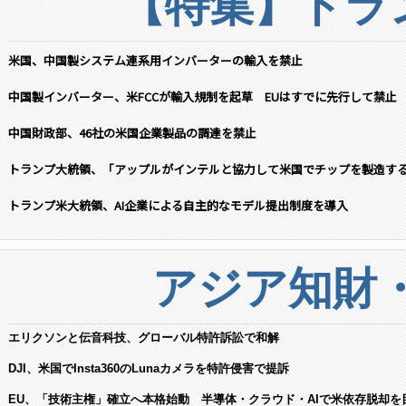
【特集】トラン
米国、中国製システム連系用インバーターの輸入を禁止
中国製インバーター、米FCCが輸入規制を起草 EUはすでに先行して禁止
中国財政部、46社の米国企業製品の調達を禁止
トランプ大統領、「アップルがインテルと協力して米国でチップを製造す
トランプ米大統領、AI企業による自主的なモデル提出制度を導入
アジア知財
エリクソンと伝音科技、グローバル特許訴訟で和解
DJI、米国でInsta360のLunaカメラを特許侵害で提訴
EU、「技術主権」確立へ本格始動 半導体・クラウド・AIで米依存脱却を