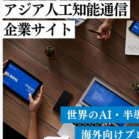
ットだけで最大1キロメートル
ルの変電所周囲を監視でき、
作業と点群処理を簡素化できま
Avia 2は、2種類のFOVオ
× 80°のノーマルモード、長距離
ードを切り替えて使用するこ
ることなく、単一のデバイス
うにします。遠距離まで届く
密度なスキャ
[…]