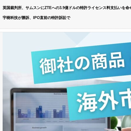
英国裁判所、サムスンにZTEへの3.9億ドルの特許ライセンス料支払いを命
宇樹科技が勝訴、IPO直前の特許訴訟で