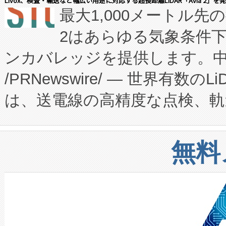
Livox、検査・輸送など幅広い用途に対応する超長距離LiDAR「Avia 2」を
最大1,000メートル先
President原信平）と、エ
患者にとっての費用負担を大幅
2はあらゆる気象条件
ードするVoltaiqは、日本に
のアクセスを大幅に拡大することができ
ンカバレッジを提供します。中国
ーエネルギー貯蔵システム（B
Fully-Connected Continuous M
/PRNewswire/ — 世界有数の
た。 Voltaiq独自のAI搭
プログラムには、施設設計・内装
は、送電線の高精度な点検、軌
定、統合、導入、運用に至る
に関する技術移転および知的財産
や穀物倉庫におけるバルク材の
安全性を追跡し、確保する事を
構造化トレーニングカリキュ
リューション「Avia 2」を発
増加しているデータセンター
上げおよび商用化段階におけ
無料
したAvia 2は、1,000メ
る電力網に大きな負担をかけ
設備整備および立ち上げ調整
狭視野のFOVを切り替えるこ
事業者の負担軽減という課題
加組織は、Enzeneのバイオ
ケーブル、枝などの細かな対
系統連系を迅速にし、ピーク需
選定された製品について、自