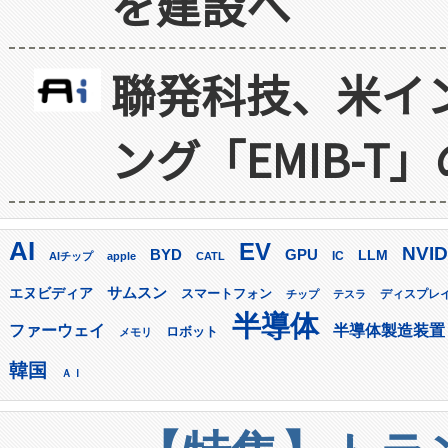
を建設へ
聯発科技、米イ
ング「EMIB-T
AI
EV
NVID
GPU
BYD
LLM
AIチップ
apple
CATL
IC
サムスン
エヌビディア
スマートフォン
ディスプレ
チップ
テスラ
半導体
ファーウェイ
半導体製造装置
ロボット
メモリ
韓国
ＡＩ