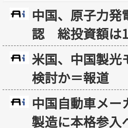
中国、原子力発
認 総投資額は1
米国、中国製光
検討か＝報道
中国自動車メー
製造に本格参入