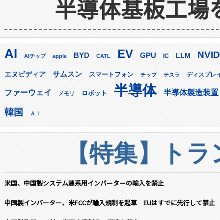
半導体基板工場
AI
EV
NVID
GPU
BYD
LLM
AIチップ
apple
CATL
IC
サムスン
エヌビディア
スマートフォン
ディスプレ
チップ
テスラ
半導体
ファーウェイ
半導体製造装置
ロボット
メモリ
韓国
ＡＩ
【特集】トラン
米国、中国製システム連系用インバーターの輸入を禁止
中国製インバーター、米FCCが輸入規制を起草 EUはすでに先行して禁止