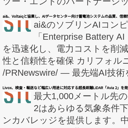
ツー・エンドのパートナーシッ
表しました。 同社の実績あるEnzeneX®
ai&、Voltaiqと協業し、AIデータセンター向け蓄電池システムの品質、信
ai&のソブリンAIコンピ
manufacturing™ (FC
「Enterprise Batte
たNeXは、バイオ医薬品製造
を迅速化し、電力コストを削
従来のフェッドバッチ施設の
性と信頼性を確保 カリフォルニア
に、患者やサプライチェーン
/PRNewswire/ — 最先端
キー方式で拡張性が高く、持
会社エーアイ・アンド：本社横
す。FCCM‑を活用した現地
Livox、検査・輸送など幅広い用途に対応する超長距離LiDAR「Avia 2」を
最大1,000メートル先
President原信平）と、エ
患者にとっての費用負担を大幅
2はあらゆる気象条件
ードするVoltaiqは、日本に
のアクセスを大幅に拡大することができ
ンカバレッジを提供します。中国
ーエネルギー貯蔵システム（B
Fully-Connected Continuous M