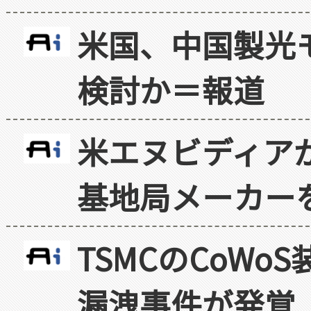
米国、中国製光
検討か＝報道
米エヌビディア
基地局メーカー
TSMCのCoW
漏洩事件が発覚