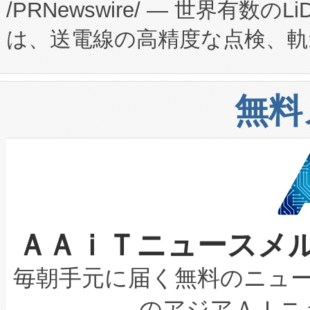
/PRNewswire/ — 世界有数の
た。 Voltaiq独自のAI搭
プログラムには、施設設計・内装
は、送電線の高精度な点検、軌
定、統合、導入、運用に至る
に関する技術移転および知的財産
や穀物倉庫におけるバルク材の
安全性を追跡し、確保する事を
構造化トレーニングカリキュ
リューション「Avia 2」を発
増加しているデータセンター
上げおよび商用化段階におけ
無料
したAvia 2は、1,000メ
る電力網に大きな負担をかけ
設備整備および立ち上げ調整
狭視野のFOVを切り替えるこ
事業者の負担軽減という課題
加組織は、Enzeneのバイオ
ケーブル、枝などの細かな対
系統連系を迅速にし、ピーク需
選定された製品について、自
なレーザースポットにより、高
限を超えて利用可能な電力容量
取得できる可能性もあります。
ＡＡｉＴニュースメ
な環境下でも豊かなディテー
持できるよう貢献します。こ
設には、3億～4億ドルかかるこ
キロメートル範囲を検出 Livox Unveil
ービスレベル契約（SLA）違
最高経営責任者（CEO）であるHi
毎朝手元に届く無料のニュ
LiDAR for Inspections, Transpor
テリー性能の劣化によるダウ
す。「当社のfully-connected c
のアジアＡＩニ