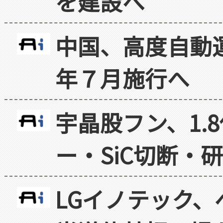
を建設へ
中国、高度自動
年７月施行へ
宇晶股フン、1.
ー・SiC切断・
LGイノテック、