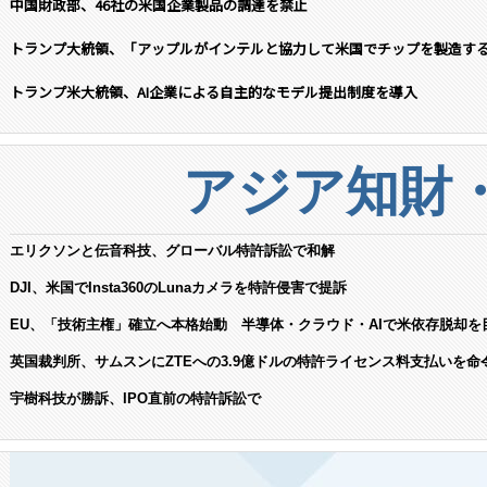
中国財政部、46社の米国企業製品の調達を禁止
トランプ大統領、「アップルがインテルと協力して米国でチップを製造す
トランプ米大統領、AI企業による自主的なモデル提出制度を導入
アジア知財
エリクソンと伝音科技、グローバル特許訴訟で和解
DJI、米国でInsta360のLunaカメラを特許侵害で提訴
EU、「技術主権」確立へ本格始動 半導体・クラウド・AIで米依存脱却を
英国裁判所、サムスンにZTEへの3.9億ドルの特許ライセンス料支払いを命
宇樹科技が勝訴、IPO直前の特許訴訟で