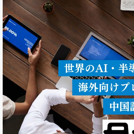
× 80°のノーマルモード、長距離
ードを切り替えて使用するこ
ることなく、単一のデバイス
うにします。遠距離まで届く
密度なスキャ
[…]