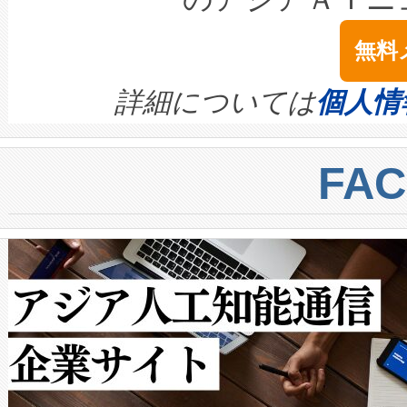
は1535 nmレーザーを搭載
念は、現在データセンターが
ームを利用すれば、6,000万～
無料
イズの小径化を実現すること
ます。 Voltaiq provides a comple
きます。この効率性は、フェ
す。ノーマルモードでは、Avia
quality and reliability for AI da
詳細については
個人情
BESS stack to ensure battery qual
ートル先まで検出でき、これは
centers. Voltaiqは、a
トに対して約600メートルに
FA
からシステム統合、試運転、
では、反射率10％のターゲッ
クルの各段階のデータを監視
で向上し、最大検知距離は1,0
[…]
ットだけで最大1キロメートル
ルの変電所周囲を監視でき、
作業と点群処理を簡素化できま
Avia 2は、2種類のFOVオ