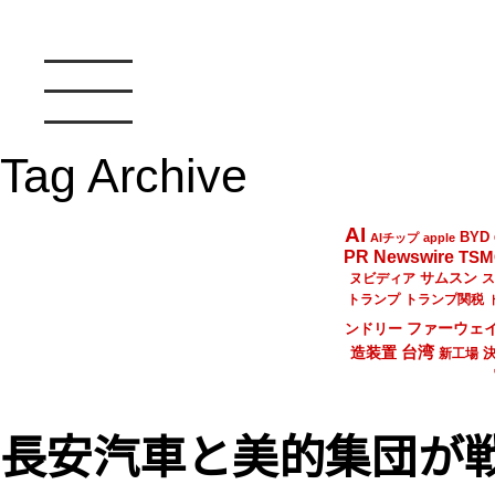
Tag Archive
AI
BYD
AIチップ
apple
PR Newswire
TSM
サムスン
ヌビディア
ス
トランプ
トランプ関税
ファーウェ
ンドリー
台湾
造装置
新工場
長安汽車と美的集団が